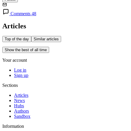
Comments 48
Articles
Top of the day
Similar articles
Show the best of all time
Your account
Log in
Sign up
Sections
Articles
News
Hubs
Authors
Sandbox
Information