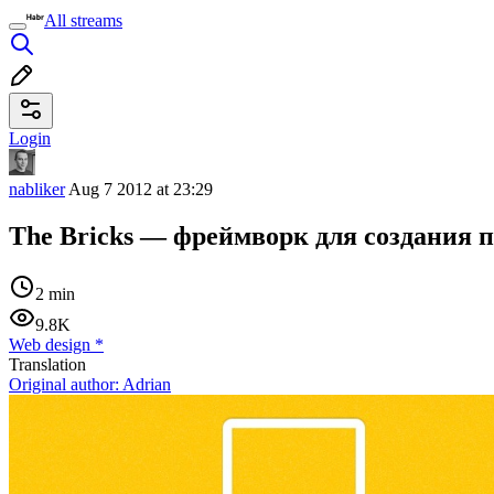
All streams
Login
nabliker
Aug 7 2012 at 23:29
The Bricks — фреймворк для создания 
2 min
9.8K
Web design
*
Translation
Original author:
Adrian