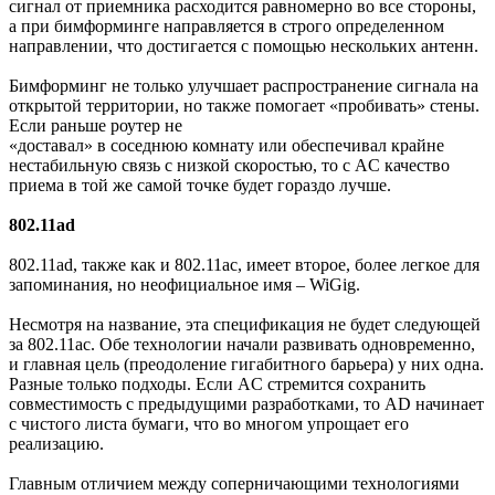
сигнал от приемника расходится равномерно во все стороны,
а при бимформинге направляется в строго определенном
направлении, что достигается с помощью нескольких антенн.
Бимформинг не только улучшает распространение сигнала на
открытой территории, но также помогает «пробивать» стены.
Если раньше роутер не
«доставал» в соседнюю комнату или обеспечивал крайне
нестабильную связь с низкой скоростью, то с AC качество
приема в той же самой точке будет гораздо лучше.
802.11ad
802.11ad, также как и 802.11ac, имеет второе, более легкое для
запоминания, но неофициальное имя – WiGig.
Несмотря на название, эта спецификация не будет следующей
за 802.11ac. Обе технологии начали развивать одновременно,
и главная цель (преодоление гигабитного барьера) у них одна.
Разные только подходы. Если AC стремится сохранить
совместимость с предыдущими разработками, то AD начинает
с чистого листа бумаги, что во многом упрощает его
реализацию.
Главным отличием между соперничающими технологиями