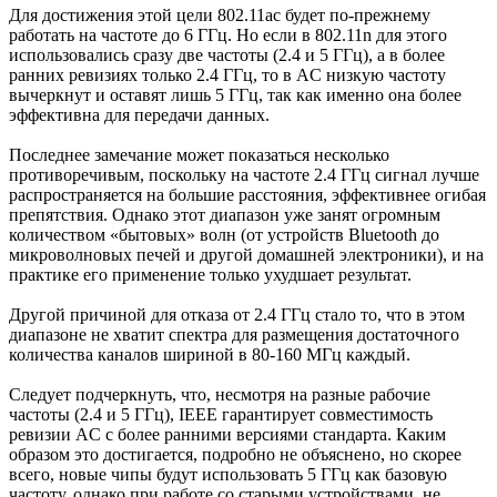
Для достижения этой цели 802.11ac будет по-прежнему
работать на частоте до 6 ГГц. Но если в 802.11n для этого
использовались сразу две частоты (2.4 и 5 ГГц), а в более
ранних ревизиях только 2.4 ГГц, то в AC низкую частоту
вычеркнут и оставят лишь 5 ГГц, так как именно она более
эффективна для передачи данных.
Последнее замечание может показаться несколько
противоречивым, поскольку на частоте 2.4 ГГц сигнал лучше
распространяется на большие расстояния, эффективнее огибая
препятствия. Однако этот диапазон уже занят огромным
количеством «бытовых» волн (от устройств Bluetooth до
микроволновых печей и другой домашней электроники), и на
практике его применение только ухудшает результат.
Другой причиной для отказа от 2.4 ГГц стало то, что в этом
диапазоне не хватит спектра для размещения достаточного
количества каналов шириной в 80-160 МГц каждый.
Следует подчеркнуть, что, несмотря на разные рабочие
частоты (2.4 и 5 ГГц), IEEE гарантирует совместимость
ревизии AC с более ранними версиями стандарта. Каким
образом это достигается, подробно не объяснено, но скорее
всего, новые чипы будут использовать 5 ГГц как базовую
частоту, однако при работе со старыми устройствами, не