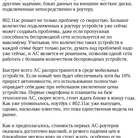
другими задачами, бэкап данных на внешние жесткие диски,
подключенные непосредственно к роутеру.
802.11ac решает не только проблему со скоростью. Большое
количество подключенных к роутеру устройств уже сейчас
может создавать проблемы, даже если пропускная
способность беспроводной сети используется не по
максимуму. Учитывая, что количество таких устройств в
каждой семье будет только расти, думать над проблемой надо
уже сейчас, и AC является ее решением, позволяя одной сети
работать с большим количеством беспроводных устройств.
Быстрее всего AC распространится в среде мобильных
устройств. Если новый чип будет обеспечивать хотя бы 10%
прирост автономности, его использование полностью
оправдает себя даже при небольшом увеличении цены
устройства. Первые смартфоны и планшеты на базе
технологии AC, скорее всего, стоит ждать ближе к концу года.
Как уже упоминалось, ноутбук с 802.11ac уже выпущен,
однако, насколько известно, это пока единственная модель на
рынке.
Как и предполагалось, стоимость первых AC-роутеров
оказалась достаточно высокой, и резкого падения цен в
ближайшие месяцы вряд ли стоит ждать, особенно если