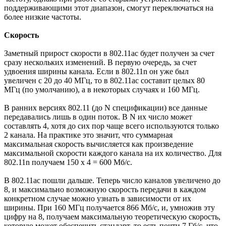
поддерживающими этот диапазон, смогут переключаться на
более низкие частоты.
Скорость
Заметный прирост скорости в 802.11ac будет получен за счет
сразу нескольких изменений. В первую очередь, за счет
удвоения ширины канала. Если в 802.11n он уже был
увеличен с 20 до 40 МГц, то в 802.11ac составит целых 80
МГц (по умолчанию), а в некоторых случаях и 160 МГц.
В ранних версиях 802.11 (до N спецификации) все данные
передавались лишь в один поток. В N их число может
составлять 4, хотя до сих пор чаще всего используются только
2 канала. На практике это значит, что суммарная
максимальная скорость вычисляется как произведение
максимальной скорости каждого канала на их количество. Для
802.11n получаем 150 x 4 = 600 Мб/с.
В 802.11ac пошли дальше. Теперь число каналов увеличено до
8, и максимально возможную скорость передачи в каждом
конкретном случае можно узнать в зависимости от их
ширины. При 160 МГц получается 866 Мб/с, и, умножив эту
цифру на 8, получаем максимальную теоретическую скорость,
которую может обеспечить стандарт, то есть почти 7 Гб/с, что