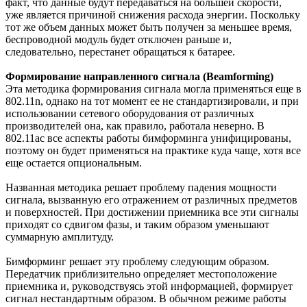
факт, что данные будут передаваться на большей скорости,
уже является причиной снижения расхода энергии. Поскольку
тот же объем данных может быть получен за меньшее время,
беспроводной модуль будет отключен раньше и,
следовательно, перестанет обращаться к батарее.
Формирование направленного сигнала (Beamforming)
Эта методика формирования сигнала могла применяться еще в
802.11n, однако на тот момент ее не стандартизировали, и при
использовании сетевого оборудования от различных
производителей она, как правило, работала неверно. В
802.11ac все аспекты работы бимформинга унифицированы,
поэтому он будет применяться на практике куда чаще, хотя все
еще остается опциональным.
Названная методика решает проблему падения мощности
сигнала, вызванную его отражением от различных предметов
и поверхностей. При достижении приемника все эти сигналы
приходят со сдвигом фазы, и таким образом уменьшают
суммарную амплитуду.
Бимформинг решает эту проблему следующим образом.
Передатчик приблизительно определяет местоположение
приемника и, руководствуясь этой информацией, формирует
сигнал нестандартным образом. В обычном режиме работы