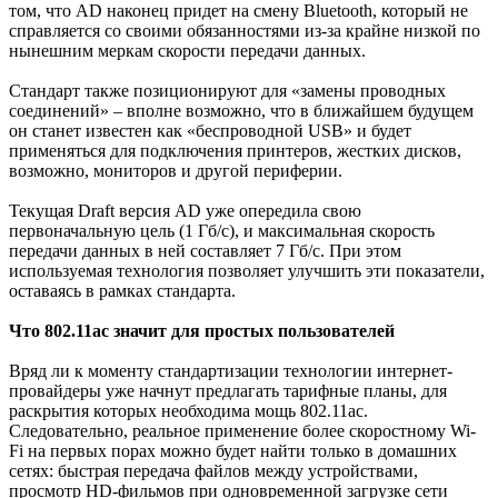
том, что AD наконец придет на смену Bluetooth, который не
справляется со своими обязанностями из-за крайне низкой по
нынешним меркам скорости передачи данных.
Стандарт также позиционируют для «замены проводных
соединений» – вполне возможно, что в ближайшем будущем
он станет известен как «беспроводной USB» и будет
применяться для подключения принтеров, жестких дисков,
возможно, мониторов и другой периферии.
Текущая Draft версия AD уже опередила свою
первоначальную цель (1 Гб/c), и максимальная скорость
передачи данных в ней составляет 7 Гб/с. При этом
используемая технология позволяет улучшить эти показатели,
оставаясь в рамках стандарта.
Что 802.11ac значит для простых пользователей
Вряд ли к моменту стандартизации технологии интернет-
провайдеры уже начнут предлагать тарифные планы, для
раскрытия которых необходима мощь 802.11ac.
Следовательно, реальное применение более скоростному Wi-
Fi на первых порах можно будет найти только в домашних
сетях: быстрая передача файлов между устройствами,
просмотр HD-фильмов при одновременной загрузке сети