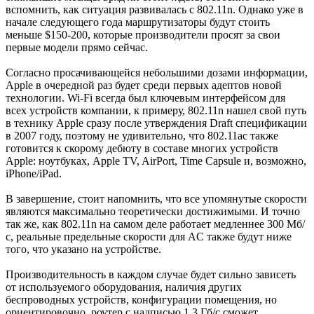
вспомнить, как ситуация развивалась с 802.11n. Однако уже в
начале следующего года маршрутизаторы будут стоить
меньше $150-200, которые производители просят за свои
первые модели прямо сейчас.
Согласно просачивающейся небольшими дозами информации,
Apple в очередной раз будет среди первых адептов новой
технологии. Wi-Fi всегда был ключевым интерфейсом для
всех устройств компании, к примеру, 802.11n нашел свой путь
в технику Apple сразу после утверждения Draft спецификации
в 2007 году, поэтому не удивительно, что 802.11ac также
готовится к скорому дебюту в составе многих устройств
Apple: ноутбуках, Apple TV, AirPort, Time Capsule и, возможно,
iPhone/iPad.
В завершение, стоит напомнить, что все упомянутые скорости
являются максимально теоретически достижимыми. И точно
так же, как 802.11n на самом деле работает медленнее 300 Мб/
с, реальные предельные скорости для AC также будут ниже
того, что указано на устройстве.
Производительность в каждом случае будет сильно зависеть
от используемого оборудования, наличия других
беспроводных устройств, конфигурации помещения, но
ориентировочно, роутер с надписью 1.3 Гб/с сможет