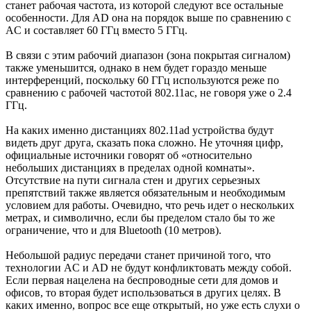
станет рабочая частота, из которой следуют все остальные
особенности. Для AD она на порядок выше по сравнению с
AC и составляет 60 ГГц вместо 5 ГГц.
В связи с этим рабочий диапазон (зона покрытая сигналом)
также уменьшится, однако в нем будет гораздо меньше
интерференций, поскольку 60 ГГц используются реже по
сравнению с рабочей частотой 802.11ac, не говоря уже о 2.4
ГГц.
На каких именно дистанциях 802.11ad устройства будут
видеть друг друга, сказать пока сложно. Не уточняя цифр,
официальные источники говорят об «относительно
небольших дистанциях в пределах одной комнаты».
Отсутствие на пути сигнала стен и других серьезных
препятствий также является обязательным и необходимым
условием для работы. Очевидно, что речь идет о нескольких
метрах, и символично, если бы пределом стало бы то же
ограничение, что и для Bluetooth (10 метров).
Небольшой радиус передачи станет причиной того, что
технологии AC и AD не будут конфликтовать между собой.
Если первая нацелена на беспроводные сети для домов и
офисов, то вторая будет использоваться в других целях. В
каких именно, вопрос все еще открытый, но уже есть слухи о