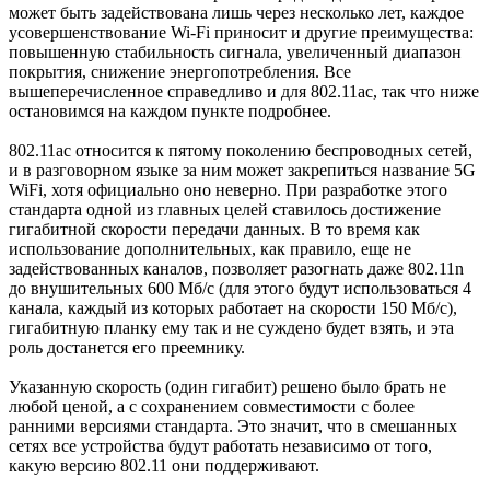
может быть задействована лишь через несколько лет, каждое
усовершенствование Wi-Fi приносит и другие преимущества:
повышенную стабильность сигнала, увеличенный диапазон
покрытия, снижение энергопотребления. Все
вышеперечисленное справедливо и для 802.11ac, так что ниже
остановимся на каждом пункте подробнее.
802.11ac относится к пятому поколению беспроводных сетей,
и в разговорном языке за ним может закрепиться название 5G
WiFi, хотя официально оно неверно. При разработке этого
стандарта одной из главных целей ставилось достижение
гигабитной скорости передачи данных. В то время как
использование дополнительных, как правило, еще не
задействованных каналов, позволяет разогнать даже 802.11n
до внушительных 600 Мб/с (для этого будут использоваться 4
канала, каждый из которых работает на скорости 150 Мб/с),
гигабитную планку ему так и не суждено будет взять, и эта
роль достанется его преемнику.
Указанную скорость (один гигабит) решено было брать не
любой ценой, а с сохранением совместимости с более
ранними версиями стандарта. Это значит, что в смешанных
сетях все устройства будут работать независимо от того,
какую версию 802.11 они поддерживают.