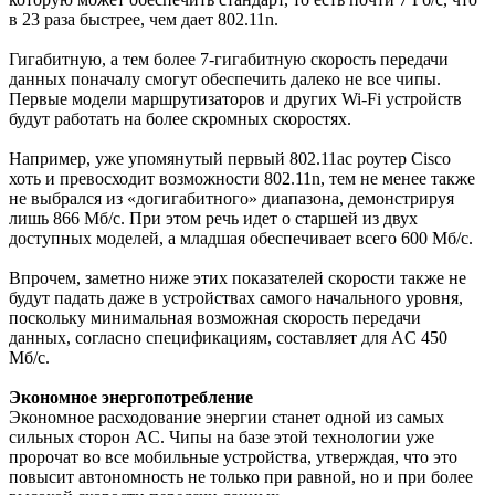
в 23 раза быстрее, чем дает 802.11n.
Гигабитную, а тем более 7-гигабитную скорость передачи
данных поначалу смогут обеспечить далеко не все чипы.
Первые модели маршрутизаторов и других Wi-Fi устройств
будут работать на более скромных скоростях.
Например, уже упомянутый первый 802.11ac роутер Cisco
хоть и превосходит возможности 802.11n, тем не менее также
не выбрался из «догигабитного» диапазона, демонстрируя
лишь 866 Мб/с. При этом речь идет о старшей из двух
доступных моделей, а младшая обеспечивает всего 600 Мб/c.
Впрочем, заметно ниже этих показателей скорости также не
будут падать даже в устройствах самого начального уровня,
поскольку минимальная возможная скорость передачи
данных, согласно спецификациям, составляет для AC 450
Мб/c.
Экономное энергопотребление
Экономное расходование энергии станет одной из самых
сильных сторон AC. Чипы на базе этой технологии уже
пророчат во все мобильные устройства, утверждая, что это
повысит автономность не только при равной, но и при более