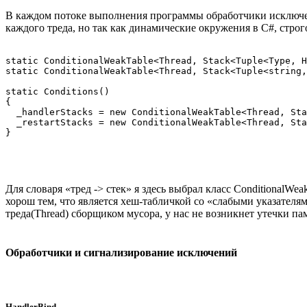
В каждом потоке выполнения программы обработчики исключен
каждого треда, но так как динамические окружения в C#, строг
static ConditionalWeakTable<Thread, Stack<Tuple<Type, H
static ConditionalWeakTable<Thread, Stack<Tuple<string,
static Conditions()

{

  _handlerStacks = new ConditionalWeakTable<Thread, Sta
  _restartStacks = new ConditionalWeakTable<Thread, Sta
Для словаря «тред -> стек» я здесь выбрал класс ConditionalW
хорош тем, что является хеш-табличкой со «слабыми указателям
треда(Thread) сборщиком мусора, у нас не возникнет утечки па
Обработчики и сигнализирование исключений
HandlerBind