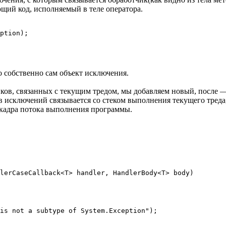
щий код, исполняемый в теле оператора.
ption);

о собственно сам объект исключения.
ов, связанных с текущим тредом, мы добавляем новый, после — вы
ов исключений связывается со стеком выполнения текущего тред
 кадра потока выполнения программы.
lerCaseCallback<T> handler, HandlerBody<T> body)

is not a subtype of System.Exception");
