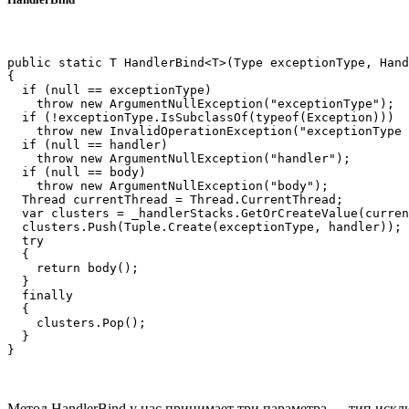
public static T HandlerBind<T>(Type exceptionType, Hand
{

  if (null == exceptionType)

    throw new ArgumentNullException("exceptionType");

  if (!exceptionType.IsSubclassOf(typeof(Exception)))

    throw new InvalidOperationException("exceptionType 
  if (null == handler)

    throw new ArgumentNullException("handler");

  if (null == body)

    throw new ArgumentNullException("body");

  Thread currentThread = Thread.CurrentThread;

  var clusters = _handlerStacks.GetOrCreateValue(curren
  clusters.Push(Tuple.Create(exceptionType, handler));

  try

  {

    return body();

  }

  finally

  {

    clusters.Pop();

  }

Метод HandlerBind у нас принимает три параметра — тип исключ