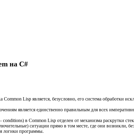
em на C#
 Common Lisp является, безусловно, его система обработки иск
ючениям является единственно правильным для всех императивны
onditions) в Common Lisp отделен от механизма раскрутки стека
чительные) ситуации прямо в том месте, где они возникли, без
ия логики программы.