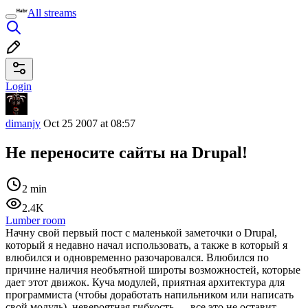
All streams
Login
dimanjy
Oct 25 2007 at 08:57
Не переносите сайты на Drupal!
2 min
2.4K
Lumber room
Начну свой первый пост с маленькой заметочки о Drupal,
который я недавно начал использовать, а также в который я
влюбился и одновременно разочаровался. Влюбился по
причине наличия необъятной широты возможностей, которые
дает этот движок. Куча модулей, приятная архитектура для
программиста (чтобы доработать напильником или написать
свой модуль), невероятная гибкость — все это не оставит