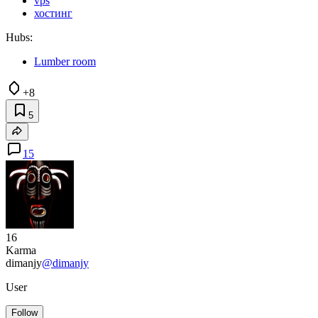
vps
хостинг
Hubs:
Lumber room
+8
5
15
16
Karma
dimanjy
@dimanjy
User
Follow