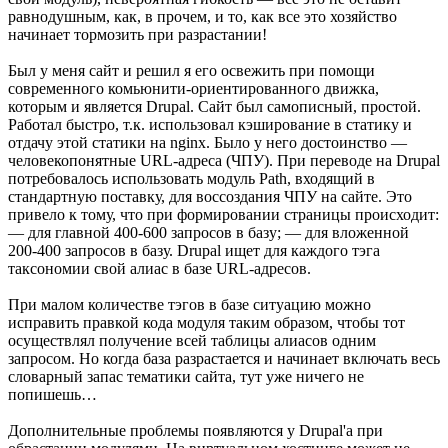
равнодушным, как, в прочем, и то, как все это хозяйство
начинает тормозить при разрастании!
Был у меня сайт и решил я его освежить при помощи
современного комьюнити-ориентированного движка,
которым и является Drupal. Сайт был самописный, простой.
Работал быстро, т.к. использовал кэширование в статику и
отдачу этой статики на nginx. Было у него достоинство —
человекопонятные URL-адреса (ЧПУ). При переводе на Drupal
потребовалось использовать модуль Path, входящий в
стандартную поставку, для воссоздания ЧПУ на сайте. Это
привело к тому, что при формировании страницы происходит:
— для главной 400-600 запросов в базу; — для вложенной
200-400 запросов в базу. Drupal ищет для каждого тэга
таксономии свой алиас в базе URL-адресов.
При малом количестве тэгов в базе ситуацию можно
исправить правкой кода модуля таким образом, чтобы тот
осуществлял получение всей таблицы алиасов одним
запросом. Но когда база разрастается и начинает включать весь
словарный запас тематики сайта, тут уже ничего не
попишешь…
Дополнительные проблемы появляются у Drupal'а при