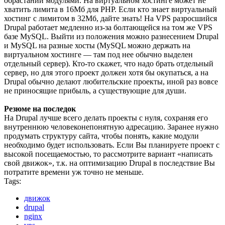
обрастании модулями. На виртуальном хостинге может не
хватить лимита в 16Мб для PHP. Если кто знает виртуальный
хостинг с лимитом в 32Мб, дайте знать! На VPS разросшийся
Drupal работает медленно из-за болтающейся на том же VPS
базе MySQL. Выйти из положения можно разнесением Drupal
и MySQL на разные хосты (MySQL можно держать на
виртуальном хостинге — там под нее обычно выделен
отдельный сервер). Кто-то скажет, что надо брать отдельный
сервер, но для этого проект должен хотя бы окупаться, а на
Drupal обычно делают любительские проекты, иной раз вовсе
не приносящие прибыль, а существующие для души.
Резюме на последок
На Drupal лучше всего делать проекты с нуля, сохраняя его
внутреннюю человеконепонятную адресацию. Заранее нужно
продумать структуру сайта, чтобы понять, какие модули
необходимо будет использовать. Если Вы планируете проект с
высокой посещаемостью, то рассмотрите вариант «написать
свой движок», т.к. на оптимизацию Drupal в последствие Вы
потратите времени уж точно не меньше.
Tags:
движок
drupal
nginx