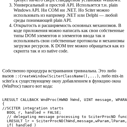
Универсальный и простой API. Использется т.н. plain
Windows API. Ни COM ни .NET. Но Sciter можно
использовать из например .NET или Delphi — любой
среды понимающей plain API.
Открытость и расширяемость основных механизмов. В
коде приложения можно написать как свои собственные
типы DOM элементов и элементов ввода так и
использовать свои собственные протоколы и механизмы
загрузки ресурсов. К DOM tree можно обращаться как из
скрипта так и из native code.
Собственно процедура встраивания тривиальна. Это либо
вызов
, либо mix-in
::CreateWindow(SciterClassName(),...)
sciter'а к существующему окну добавлением в функцию окна
(WinProc) такого вот кода:
LRESULT CALLBACK WndProc(HWND hWnd, UINT message, WPARA
{

//SCITER integration starts

  BOOL r, handled = FALSE;

  // delegating message processing to SciterProcND func
  LRESULT lr = SciterProcND(hWnd,message,wParam,lParam,
  if( handled )
