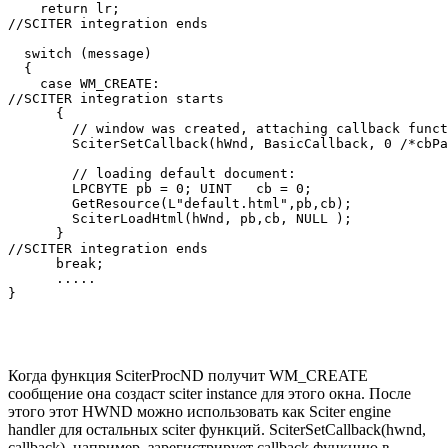
    return lr;

//SCITER integration ends

  switch (message) 

  {

    case WM_CREATE:

//SCITER integration starts

      {

        // window was created, attaching callback funct
        SciterSetCallback(hWnd, BasicCallback, 0 /*cbPa
        // loading default document:

        LPCBYTE pb = 0; UINT   cb = 0;

        GetResource(L"default.html",pb,cb);

        SciterLoadHtml(hWnd, pb,cb, NULL ); 

      }

//SCITER integration ends

      break;

      .....

Когда функция SciterProcND получит WM_CREATE
сообщение она создаст sciter instance для этого окна. После
этого этот HWND можно использовать как Sciter engine
handler для остальных sciter функций. SciterSetCallback(hwnd,
callback), например, зарегистрирует callback функцию в