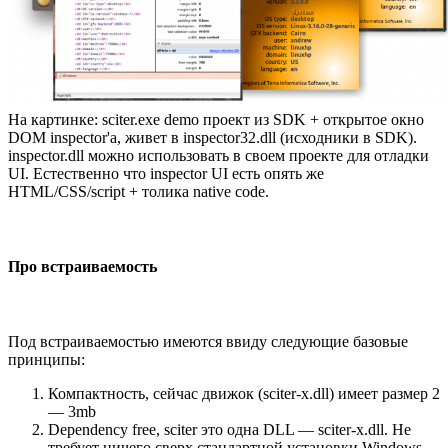
На картинке: sciter.exe demo проект из SDK + открытое окно
DOM inspector'а, живет в inspector32.dll (исходники в SDK).
inspector.dll можно использовать в своем проекте для отладки
UI. Естественно что inspector UI есть опять же
HTML/CSS/script + толика native code.
Про встраиваемость
Под встраиваемостью имеются ввиду следующие базовые
принципы:
Компактность, сейчас движок (sciter-x.dll) имеет размер 2
— 3mb
Dependency free, sciter это одна DLL — sciter-x.dll. Не
требует ничего сверх стандартной установки Windows.