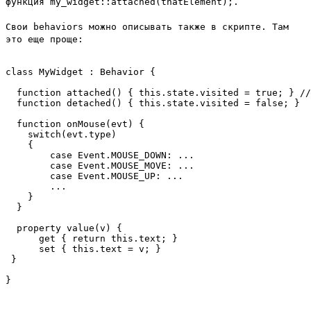
функция
my_widget::attached(thatElement);
.
Свои behaviors можно описывать также в скрипте. Там
это еще проще:
class MyWidget : Behavior {

  function attached() { this.state.visited = true; } //
  function detached() { this.state.visited = false; } 

  function onMouse(evt) { 

    switch(evt.type) 

    {

        case Event.MOUSE_DOWN: ...

        case Event.MOUSE_MOVE: ...

        case Event.MOUSE_UP: ...

        ...

    }

  }

  property value(v) { 

      get { return this.text; }

      set { this.text = v; }

 }
