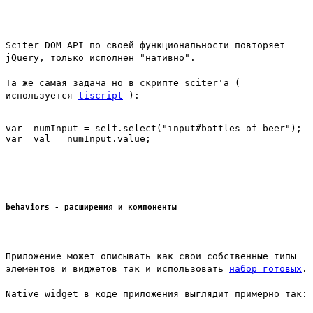
Sciter DOM API по своей функциональности повторяет
jQuery, только исполнен "нативно".
Та же самая задача но в скрипте sciter'а (
используется
tiscript
):
var  numInput = self.select("input#bottles-of-beer");

behaviors - расширения и компоненты
Приложение может описывать как свои собственные типы
элементов и виджетов так и использовать
набор готовых
.
Native widget в коде приложения выглядит примерно так: