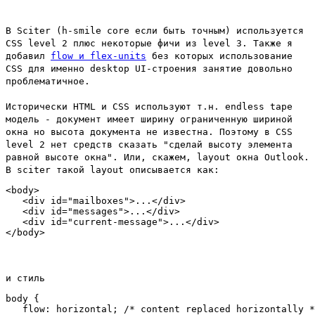
В Sciter (h-smile core если быть точным) используется
CSS level 2 плюс некоторые фичи из level 3. Также я
добавил
flow и flex-units
без которых использование
CSS для именно desktop UI-строения занятие довольно
проблематичное.
Исторически HTML и CSS используют т.н. endless tape
модель - документ имеет ширину ограниченную шириной
окна но высота документа не известна. Поэтому в CSS
level 2 нет средств сказать "сделай высоту элемента
равной высоте окна". Или, скажем, layout окна Outlook.
В sciter такой layout описывается как:
<body>

   <div id="mailboxes">...</div>

   <div id="messages">...</div>

   <div id="current-message">...</div>

и стиль
body { 

   flow: horizontal; /* content replaced horizontally *