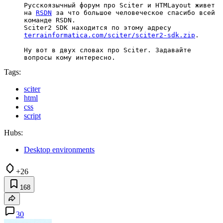
Русскоязычный форум про Sciter и HTMLayout живет
на
RSDN
за что большое человеческое спасибо всей
команде RSDN.
Sciter2 SDK находится по этому адресу
terrainformatica.com/sciter/sciter2-sdk.zip
.
Ну вот в двух словах про Sciter. Задавайте
вопросы кому интересно.
Tags:
sciter
html
css
script
Hubs:
Desktop environments
+26
168
30