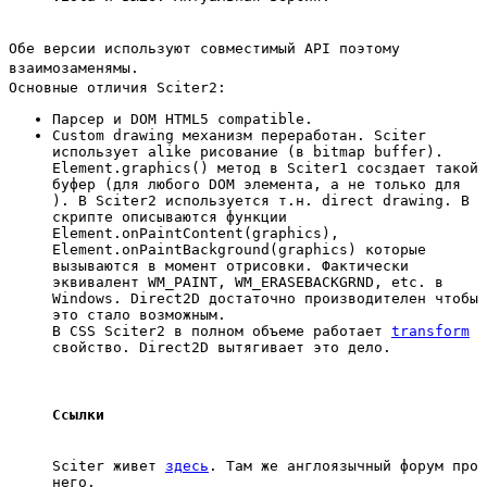
Обе версии используют совместимый API поэтому
взаимозаменямы.
Основные отличия Sciter2:
Парсер и DOM HTML5 compatible.
Custom drawing механизм переработан. Sciter
использует
alike рисование (в bitmap buffer).
Element.graphics() метод в Sciter1 сосздает такой
буфер (для любого DOM элемента, а не только для
). В Sciter2 используется т.н. direct drawing. В
скрипте описываются функции
Element.onPaintContent(graphics)
,
Element.onPaintBackground(graphics) которые
вызываются в момент отрисовки. Фактически
эквивалент WM_PAINT, WM_ERASEBACKGRND, etc. в
Windows. Direct2D достаточно производителен чтобы
это стало возможным.
В CSS Sciter2 в полном объеме работает
transform
свойство. Direct2D вытягивает это дело.
Ссылки
Sciter живет
здесь
. Там же англоязычный форум про
него.