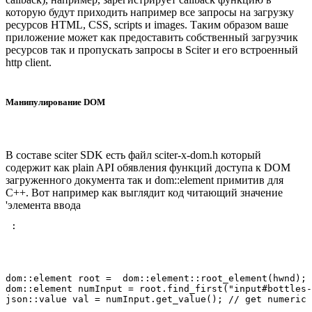
которую будут приходить например все запросы на загрузку
ресурсов HTML, CSS, scripts и images. Таким образом ваше
приложение может как предоставить собственный загрузчик
ресурсов так и пропускать запросы в Sciter и его встроенный
http client.
Манипулирование DOM
В составе sciter SDK есть файл sciter-x-dom.h который
содержит как plain API обявления функций доступа к DOM
загруженного документа так и dom::element примитив для
C++. Вот например как выглядит код читающий значение
'элемента ввода
 :
dom::element root =  dom::element::root_element(hwnd);

dom::element numInput = root.find_first("input#bottles-