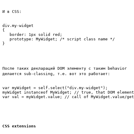
И в CSS:
div.my-widget 

{

   border: 1px solid red; 

   prototype: MyWidget; /* script class name */

После таких деклараций DOM элементу с таким behavior
делается sub-classing, т.е. вот это работает:
var myWidget = self.select("div.my-widget");

myWidget instanceof MyWidget; // true, that DOM element
CSS extensions