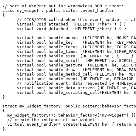
// sort of WinProc but for windowless DOM element:

class my_widget : public sciter::event_handler

{

      // CTOR/DTOR called when this event_handler is at
      virtual void attached  (HELEMENT /*he*/ ) { }

      virtual void detached  (HELEMENT /*he*/ ) { }

      virtual bool handle_mouse  (HELEMENT he, MOUSE_PA
      virtual bool handle_key    (HELEMENT he, KEY_PARA
      virtual bool handle_focus  (HELEMENT he, FOCUS_PA
      virtual bool handle_timer  (HELEMENT he,TIMER_PAR
      virtual void handle_size  (HELEMENT he ) { ... }

      virtual bool handle_scroll  (HELEMENT he, SCROLL_
      virtual bool handle_gesture  (HELEMENT he, GESTUR
      virtual bool handle_draw   (HELEMENT he, DRAW_PAR
      virtual bool handle_method_call (HELEMENT he, MET
      virtual bool handle_event (HELEMENT he, BEHAVIOR_
      // notification event: data requested by HTMLayou
      virtual bool handle_data_arrived (HELEMENT he, DA
      virtual bool handle_scripting_call(HELEMENT he, S
};

struct my_widget_factory: public sciter::behavior_facto
{

  my_widget_factory(): behavior_factory("my-widget") {}
  // create the instance of our widget:

  virtual event_handler* create(HELEMENT he) { return n
};
