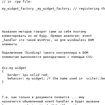
// in .cpp file:

my_widget_factory _my_widget_factory; // registering th
Названия методов говорят сами за себя поэтому
коментировать их не буду. Прямая аналогия: event
_handler это такой WinProc, но для windowless DOM
элемента.
Подключение (binding) такого контроллера к DOM
элементам выполняется декларативно с помощью CSS:
div.my-widget 

{

   border: 1px solid red; 

   behavior: my-widget; /* the name used in  sciter::be
Т.е. как только в документе появится
...
ему
назначится объявленный event handler и будет вызвана