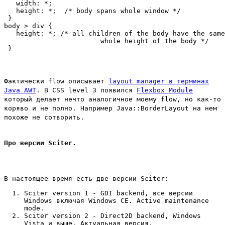
   width: *;

   height: *;  /* body spans whole window */

 }

body > div { 

   height: *; /* all children of the body have the same
                        whole height of the body */

Фактически flow описывает
layout manager в терминах
Java AWT
. В CSS level 3 появился
Flexbox Module
который делает нечто аналогичное моему flow, но как-то
коряво и не полно. Например Java::BorderLayout на нем
похоже не сотворить.
Про версии Sciter.
В настоящее время есть две версии Sciter:
Sciter version 1 - GDI backend, все версии
Windows включая Windows CE. Active maintenance
mode.
Sciter version 2 - Direct2D backend, Windows
Vista и выше. Актуальная версия.