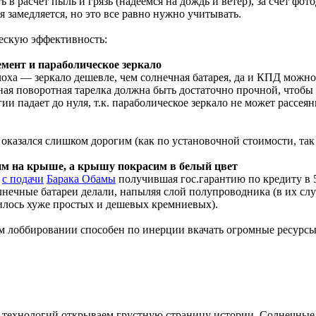
 в расчет пыль и грязь (надеемся на дождь и ветер), за счет фо
замедляется, но это все равно нужно учитывать.
ескую эффективность:
мент и параболическое зеркало
еплоха — зеркало дешевле, чем солнечная батарея, да и КПД можн
ная поворотная тарелка должна быть достаточно прочной, чтобы
ии падает до нуля, т.к. параболическое зеркало не может рассе
 оказался слишком дорогим (как по установочной стоимости, та
им на крыше, а крышу покрасим в белый цвет
,
с подачи
Барака Обамы
получившая гос.гарантию по кредиту в 
чные батареи делали, напыляя слой полупроводника (в их случае
илось хуже простых и дешевых кремниевых).
м лоббировании способен по инерции вкачать огромные ресурсы
 технологий открываем грустную страницу истории. Солнечные 