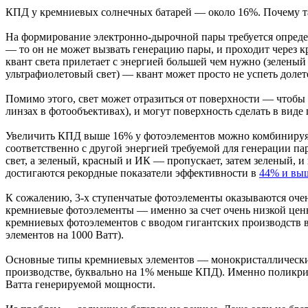
КПД у кремниевых солнечных батарей — около 16%. Почему т
На формирование электронно-дырочной пары требуется определ
— то он не может вызвать генерацию пары, и проходит через к
квант света прилетает с энергией большей чем нужно (зеленый 
ультрафиолетовый свет) — квант может просто не успеть долете
Помимо этого, свет может отразиться от поверхности — чтобы 
линзах в фотообъективах), и могут поверхность сделать в виде 
Увеличить КПД выше 16% у фотоэлементов можно комбинируя н
соответственно с другой энергией требуемой для генерации па
свет, а зеленый, красный и ИК — пропускает, затем зеленый, 
достигаются рекордные показатели эффективности в
44% и вы
К сожалению, 3-х ступенчатые фотоэлементы оказываются оче
кремниевые фотоэлементы — именно за счет очень низкой цены
кремниевых фотоэлементов с вводом гигантских производств в 
элементов на 1000 Ватт).
Основные типы кремниевых элементов — монокристаллические 
производстве, буквально на 1% меньше КПД). Именно поликри
Ватта генерируемой мощности.