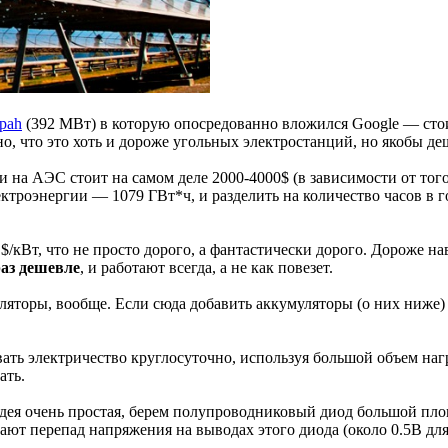
pah
(392 МВт) в которую опосредованно вложился Google — стоим
, что это хоть и дороже угольных электростанций, но якобы де
а АЭС стоит на самом деле 2000-4000$ (в зависимости от того к
ктроэнергии — 1079 ГВт*ч, и разделить на количество часов в г
$/кВт, что не просто дорого, а фантастически дорого. Дороже н
раз дешевле
, и работают всегда, а не как повезет.
уляторы, вообще. Если сюда добавить аккумуляторы (о них ниж
ть электричество круглосуточно, используя большой объем нагре
ать.
дея очень простая, берем полупроводниковый диод большой площа
ают перепад напряжения на выводах этого диода (около 0.5В дл