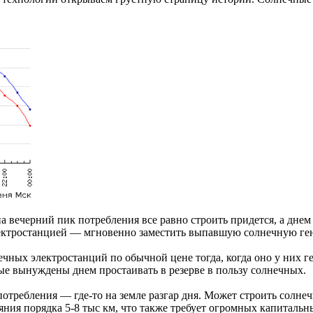
 на вечерний пик потребления все равно строить придется, а дн
электростанцией — мгновенно заместить выпавшую солнечную ге
нечных электростанций по обычной цене тогда, когда оно у них
 вынуждены днем простаивать в резерве в пользу солнечных.
потребления — где-то на земле разгар дня. Может строить солне
яния порядка 5-8 тыс км, что также требует огромных капитальн