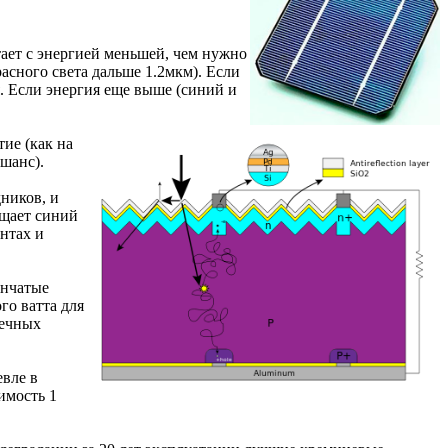
тает с энергией меньшей, чем нужно
асного света дальше 1.2мкм). Если
я. Если энергия еще выше (синий и
ие (как на
 шанс).
ников, и
ощает синий
нтах и
енчатые
го ватта для
нечных
вле в
имость 1