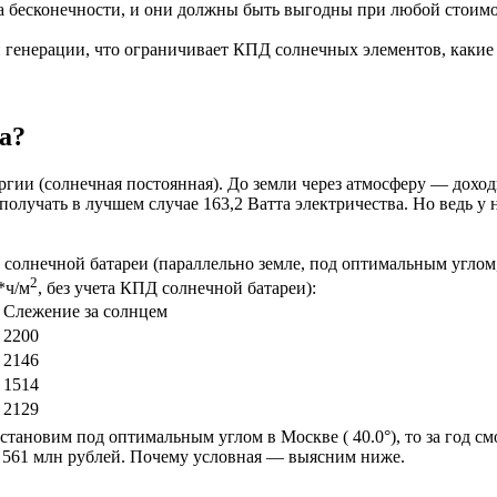
вна бесконечности, и они должны быть выгодны при любой стои
ой генерации, что ограничивает КПД солнечных элементов, каки
а?
гии (солнечная постоянная). До земли через атмосферу — доходи
лучать в лучшем случае 163,2 Ватта электричества. Но ведь у на
 солнечной батареи (параллельно земле, под оптимальным углом,
2
*ч/м
, без учета КПД солнечной батареи):
Слежение за солнцем
2200
2146
1514
2129
становим под оптимальным углом в Москве ( 40.0°), то за год см
— 561 млн рублей. Почему условная — выясним ниже.