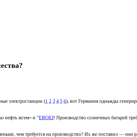
чества?
ные электростанции (
1
2
3
4
5
6
), вот Германия однажды генери
ко нефть жгем» и "
EROEI
! Производство солнечных батарей тре
еньше, чем требуется на производство? Их же поставил — они раб