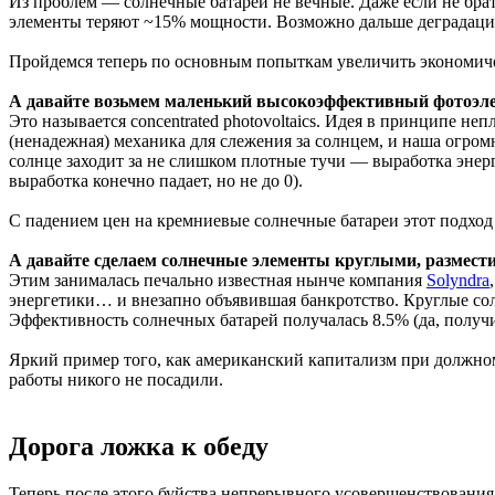
Из проблем — солнечные батареи не вечные. Даже если не брать
элементы теряют ~15% мощности. Возможно дальше деградация 
Пройдемся теперь по основным попыткам увеличить экономич
А давайте возьмем маленький высокоэффективный фотоэле
Это называется concentrated photovoltaics. Идея в принципе н
(ненадежная) механика для слежения за солнцем, и наша огром
солнце заходит за не слишком плотные тучи — выработка энерг
выработка конечно падает, но не до 0).
С падением цен на кремниевые солнечные батареи этот подход
А давайте сделаем солнечные элементы круглыми, размест
Этим занималась печально известная нынче компания
Solyndra
энергетики… и внезапно объявившая банкротство. Круглые солне
Эффективность солнечных батарей получалась 8.5% (да, получ
Яркий пример того, как американский капитализм при должно
работы никого не посадили.
Дорога ложка к обеду
Теперь после этого буйства непрерывного усовершенствования