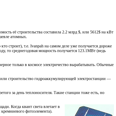
ость её строительства составила 2.2 млрд $, или 5612$ на кВт
шевле атомных.
то строит), т.е. Ivanpah на самом деле уже получается дороже
оду, то среднегодовая мощность получается 123.1МВт (ведь
аверное только в космосе электричество вырабатывать. Обычные
е) или строительство гидроаккумулирующей электростанции —
того за день теплоносителя. Такие станции тоже есть, но
ди. Когда квант света влетает в
я кремниевого фотоэлемента).