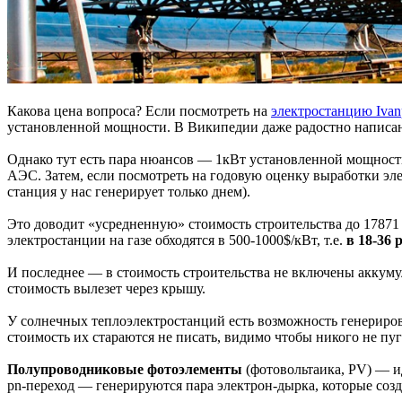
Какова цена вопроса? Если посмотреть на
электростанцию Ivan
установленной мощности. В Википедии даже радостно написано
Однако тут есть пара нюансов — 1кВт установленной мощности н
АЭС. Затем, если посмотреть на годовую оценку выработки эле
станция у нас генерирует только днем).
Это доводит «усредненную» стоимость строительства до 17871 
электростанции на газе обходятся в 500-1000$/кВт, т.е.
в 18-36 
И последнее — в стоимость строительства не включены аккум
стоимость вылезет через крышу.
У солнечных теплоэлектростанций есть возможность генерирова
стоимость их стараются не писать, видимо чтобы никого не пуг
Полупроводниковые фотоэлементы
(фотовольтаика, PV) — и
pn-переход — генерируются пара электрон-дырка, которые созд