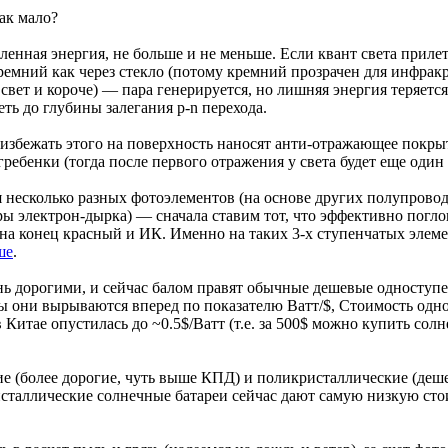
ак мало?
енная энергия, не больше и не меньше. Если квант света приле
ремний как через стекло (потому кремний прозрачен для инфракр
свет и короче) — пара генерируется, но лишняя энергия теряетс
ть до глубины залегания p-n перехода.
избежать этого на поверхность наносят анти-отражающее покрыт
гребенки (тогда после первого отражения у света будет еще один
есколько разных фотоэлементов (на основе других полупровод
ры электрон-дырка) — сначала ставим тот, что эффективно погл
и на конец красный и ИК. Именно на таких 3-х ступенчатых элеме
ше
.
нь дорогими, и сейчас балом правят обычные дешевые одноступ
 они вырываются вперед по показателю Ватт/$, Стоимость одно
Китае опустилась до ~0.5$/Ватт (т.е. за 500$ можно купить сол
(более дорогие, чуть выше КПД) и поликристаллические (деше
сталлические солнечные батареи сейчас дают самую низкую сто