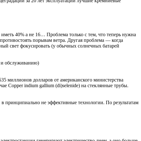
тодеградации за 20 лет эксплуатации лучшие кремниевые
о иметь 40% а не 16… Проблема только с тем, что теперь нужна
 противостоять порывам ветра. Другая проблема — когда
янный свет фокусировать (у обычных солнечных батарей
к и обслуживанию)
535 миллионов долларов от американского министерства
 Copper indium gallium (di)selenide) на стеклянные трубы.
 в принципиально не эффективные технологии. По результатам
электростанции генерируют электричество днем, а оно больше