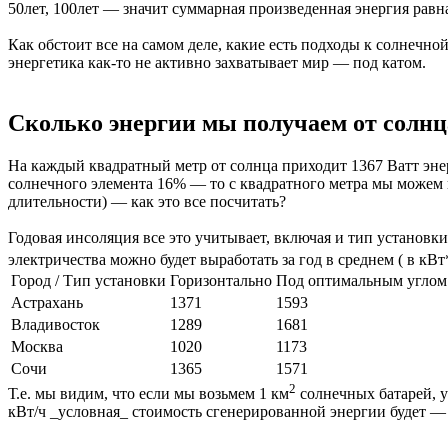
50лет, 100лет — значит суммарная произведенная энергия ра
Как обстоит все на самом деле, какие есть подходы к солнечн
энергетика как-то не активно захватывает мир — под катом.
Сколько энергии мы получаем от солнц
На каждый квадратный метр от солнца приходит 1367 Ватт энер
солнечного элемента 16% — то с квадратного метра мы можем по
длительности) — как это все посчитать?
Годовая инсоляция все это учитывает, включая и тип установки
электричества можно будет выработать за год в среднем ( в кВт
Город / Тип установки
Горизонтально
Под оптимальным углом
Астрахань
1371
1593
Владивосток
1289
1681
Москва
1020
1173
Сочи
1365
1571
2
Т.е. мы видим, что если мы возьмем 1 км
солнечных батарей, у
кВт/ч _условная_ стоимость сгенерированной энергии будет 