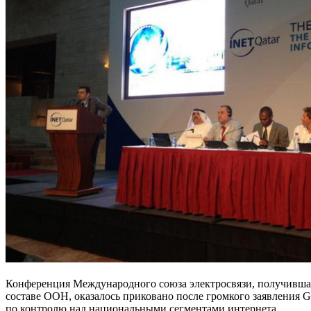
Конференция Международного союза электросвязи, получившая 
составе ООН, оказалось приковано после громкого заявления G
по контролю над национальными сегментами интернета.