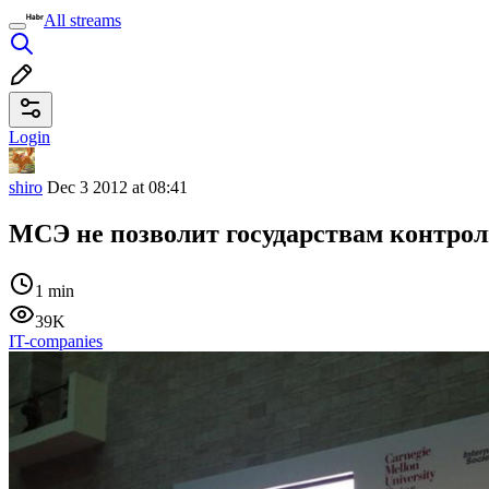
All streams
Login
shiro
Dec 3 2012 at 08:41
МСЭ не позволит государствам контрол
1 min
39K
IT-companies