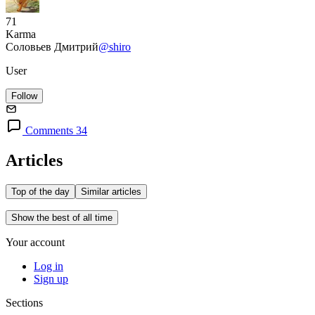
71
Karma
Соловьев Дмитрий
@shiro
User
Follow
Comments 34
Articles
Top of the day
Similar articles
Show the best of all time
Your account
Log in
Sign up
Sections