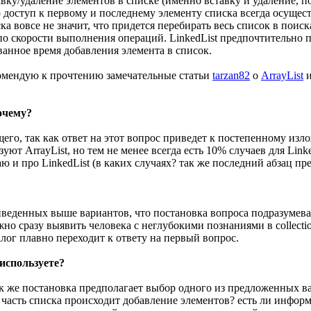
авку/удаление элементов в списке (именно вставку и удаление, п
 доступ к первому и последнему элементу списка всегда осущест
а вовсе не значит, что придется перебирать весь список в поиск
по скорости выполнения операций. LinkedList предпочтительно пр
ванное время добавления элемента в список.
екомендую к прочтению замечательные статьи
tarzan82
о
ArrayList
Почему?
его, так как ответ на этот вопрос приведет к постепенному изл
уют ArrayList, но тем не менее всегда есть 10% случаев для Link
ю и про LinkedList (в каких случаях? так же последний абзац п
иведенных выше вариантов, что постановка вопроса подразумев
лжно сразу выявить человека с неглубокими познаниями в collect
алог плавно переходит к ответу на первый вопрос.
 используете?
ак же постановка предполагает выбор одного из предложенных в
часть списка происходит добавление элементов? есть ли информа