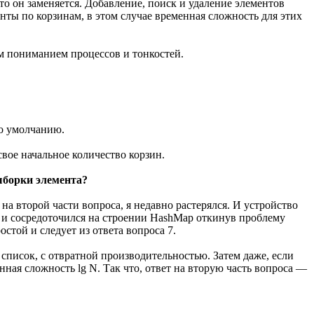
то он заменяется. Добавление, поиск и удаление элементов
нты по корзинам, в этом случае временная сложность для этих
ым пониманием процессов и тонкостей.
по умолчанию.
свое начальное количество корзин.
ыборки элемента?
на второй части вопроса, я недавно растерялся. И устройство
и и сосредоточился на строении HashMap откинув проблему
стой и следует из ответа вопроса 7.
 список, с отвратной производительностью. Затем даже, если
ная сложность lg N. Так что, ответ на вторую часть вопроса —