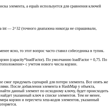
оиска элемента, а equals используется для сравнения ключей
па int — 2^32 (точного диапазона никогда не спрашивали,
нее ясно, то этот вопрос часто ставил собеседника в тупик.
зин (capacity*loadFactor). По умолчанию loadFactor = 0,75. По
стоположение» с учетом нового числа корзин.
не смог придумать сценарий для потери элемента. Все опять же
полями. После добавления элемента в HashMap у объекта,
е найти данный элемент по исходному ключу, будет происходить
е найдет указанный ключ в списке элементов. Тем не менее,
азмера корзин и пересчета хеш-кодов элементов, указанный
отеряется.