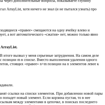
 вы через дополнительные вопросы, показываете глубину
л ArrayList, хотя ничего не знал (и не пытался узнать) про
находящиеся «правее» смещаются на одну ячейку влево и
ует, а вот автоматического «сжатия» нет, можно только явно
ArrayList.
 В итоге вызвал у меня серьезные затруднения. На самом деле
 с позиции m в списке. Вместо выполнения удаления одного
ентов, стоящих «правее» n+m позиции на n элементов левее к
адавали.
хранят ссылки на списки элементов. При добавлении новой пары
 попадет новый элемент. Если корзина пустая, то в нее
 ссылкам между элементами в цепочке, в поисках последнего