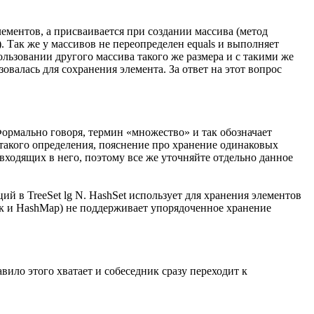
лементов, а присваивается при создании массива (метод
. Так же у массивов не переопределен equals и выполняет
ользовании другого массива такого же размера и с такими же
валась для сохранения элемента. За ответ на этот вопрос
Формально говоря, термин «множество» и так обозначает
м такого определения, пояснение про хранение одинаковых
входящих в него, поэтому все же уточняйте отдельно данное
й в TreeSet lg N. HashSet использует для хранения элементов
(как и HashMap) не поддерживает упорядоченное хранение
авило этого хватает и собеседник сразу переходит к