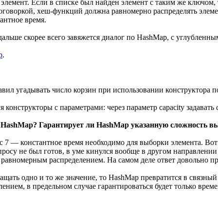
 элемент. Если в списке был найден элемент с таким же ключом, 
й оговоркой, хеш-функций должна равномерно распределять элеме
тантное время.
 дальше скорее всего завяжется диалог по HashMap, с углубленн
p
.
тавил угадывать число корзин при использовании конструктора 
я конструкторы с параметрами: через параметр capacity задавать 
з HashMap? Гарантирует ли HashMap указанную сложность в
с 7 — константное время необходимо для выборки элемента. Вот 
просу не был готов, в уме кинулся вообще в другом направлени
 равномерным распределением. На самом деле ответ довольно про
ащать одно и то же значение, то HashMap превратится в связный
нием, в предельном случае гарантироваться будет только времен