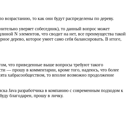
о возрастанию, то как они будут распределены по дереву.
олнительно уверяет собеседник), то данный вопрос может
длиной N элементов, что сводит на нет, все преимущества такой
рное дерево, которое умеет само себя балансировать. В итоге,
том, что приведенные выше вопросы требуют такого
ости — прошу в комментарии, кроме того, надеюсь, что более
инята хабрасообществом, то вполне возможно продолжение
оиска Java разработчика в компанию с современным подходом к
уду благодарен, прошу в личку.