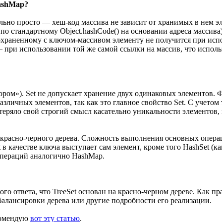
HashMap?
ольно просто — хеш-код массива не зависит от хранимых в нем э
о стандартному Object.hashCode() на основании адреса массива)
 сохраненному с ключом-массивом элементу не получится при исп
при использовании той же самой ссылки на массив, что использо
ором»). Set не допускает хранение двух одинаковых элементов. 
азличных элементов, так как это главное свойство Set. С учето
отеряло свой строгий смысл касательно уникальности элементов, 
 красно-черного дерева. Сложность выполнения основных операци
et в качестве ключа выступает сам элемент, кроме того HashSet 
операций аналогично HashMap.
ого ответа, что TreeSet основан на красно-черном дереве. Как пр
балансировки дерева или другие подробности его реализации.
екомендую
вот эту статью
.