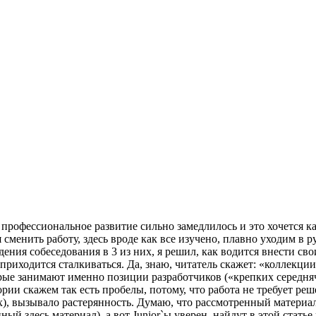
профессиональное развитие сильно замедлилось и это хочется ка
менить работу, здесь вроде как все изучено, плавно уходим в р
ния собеседования в 3 из них, я решил, как водится внести сво
приходится сталкиваться. Да, знаю, читатель скажет: «коллекци
орые занимают именно позиции разработчиков («крепких середня
ории скажем так есть пробелы, потому, что работа не требует ре
), вызывало растерянность. Думаю, что рассмотренный материал 
 здесь материал), а вот Junior`ы уверен, найдут в этой статье 