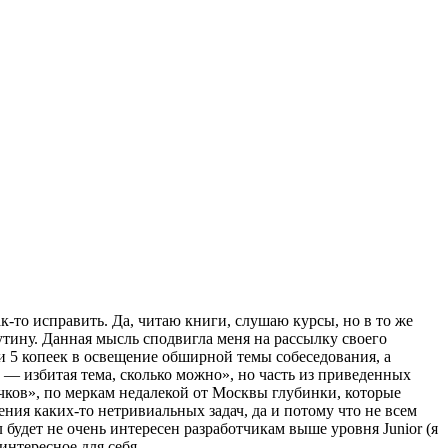
к-то исправить. Да, читаю книги, слушаю курсы, но в то же
утину. Данная мысль сподвигла меня на рассылку своего
и 5 копеек в освещение обширной темы собеседования, а
и — избитая тема, сколько можно», но часть из приведенных
чков», по меркам недалекой от Москвы глубинки, которые
шения каких-то нетривиальных задач, да и потому что не всем
будет не очень интересен разработчикам выше уровня Junior (я
интересное для себя.