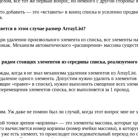
елом, все тот же первый вопрос, но немного с другой стороны:
о добавить — это «вставить» в конец списка и усиленно продвига
я.
яется в этом случае размер ArrayList?
 При удалении произвольного элемента из списка, все элементы 
я никак. Механизм автоматического «расширения» массива существ
рядом стоящих элементов из середины списка, реализуемого 
ды, когда я не знал механизма удаления элементов из ArrayList.
 удаление одного элемента. Допустим нужно удалить n элементов
оящие «правее» в списке), нужно выполнить смещение всех элем
перемещения элементов списка, все выполняется за 1 проход.
м. Уж даже не помню был ли случай, когда этот вопрос мне не з
ской точки зрения «корзины» — это элементы массива, которые 
о вычисляется номер корзины (номер ячейки массива), в которую
м уже есть элемент, то происходит последовательный переход по