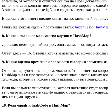
элемента, от которого и ставится ссылка на вновь добавленный
выполняется за константное время. Вроде все здорово, с одно
3 операций будет не ниже lg N, а в среднем случае как раз конс
В целом, этого ответа вполне хватит на поставленный вопрос,
Опять же, рекомендую к прочтению статью
tarzan82
по
HashMa
8. Какое начальное количество корзин в HashMap?
Довольно неожиданный вопрос, опять же меня он когда-то зас
Ответ здесь — 16. Отвечая, стоит заметить, что можно использу
9. Какая оценка временной сложности выборки элемента и
Ответ на первую часть вопроса, можно найти в ответе на вопро
HashMap знал и про хеш-функцию тоже знал, а вот к такому во
хеш-кода, который в голове всегда привык считать хеш-кодом с
Если вы возьмете хеш-функцию, которая постоянно будет возвр
вы будете использовать хеш-функцию с равномерным распределе
нет, не гарантируется.
10. Роль equals и hashCode в HashMap?