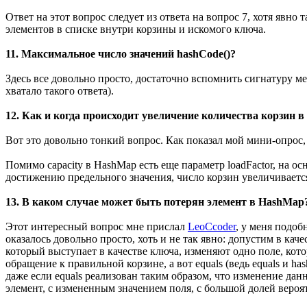
Ответ на этот вопрос следует из ответа на вопрос 7, хотя явно
элементов в списке внутри корзины и искомого ключа.
11. Максимальное число значений hashCode()?
Здесь все довольно просто, достаточно вспомнить сигнатуру мет
хватало такого ответа).
12. Как и когда происходит увеличение количества корзин 
Вот это довольно тонкий вопрос. Как показал мой мини-опрос, 
Помимо capacity в HashMap есть еще параметр loadFactor, на ос
достижению предельного значения, число корзин увеличивается
13. В каком случае может быть потерян элемент в HashMap
Этот интересный вопрос мне прислал
LeoCcoder
, у меня подоб
оказалось довольно просто, хоть и не так явно: допустим в ка
который выступает в качестве ключа, изменяют одно поле, кот
обращение к правильной корзине, а вот equals (ведь equals и 
даже если equals реализован таким образом, что изменение данн
элемент, с измененным значением поля, с большой долей вероят