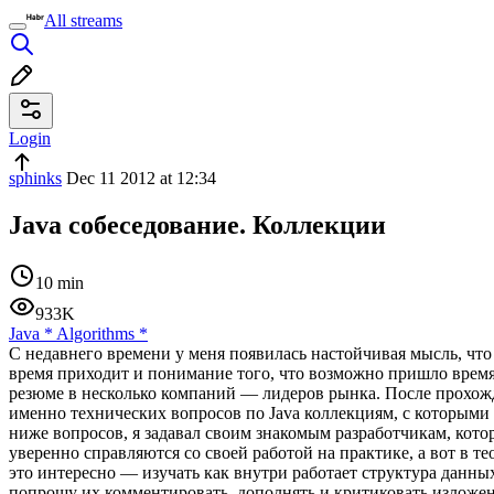
All streams
Login
sphinks
Dec 11 2012 at 12:34
Java собеседование. Коллекции
10 min
933K
Java
*
Algorithms
*
С недавнего времени у меня появилась настойчивая мысль, что 
время приходит и понимание того, что возможно пришло время с
резюме в несколько компаний — лидеров рынка. После прохожде
именно технических вопросов по Java коллекциям, с которыми 
ниже вопросов, я задавал своим знакомым разработчикам, кот
уверенно справляются со своей работой на практике, а вот в те
это интересно — изучать как внутри работает структура данных
попрошу их комментировать, дополнять и критиковать изложенный