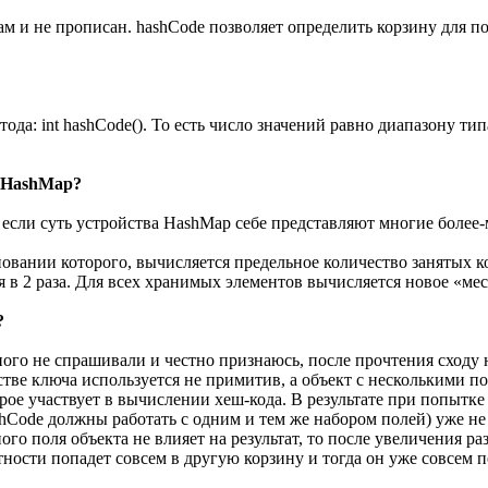
 там и не прописан. hashCode позволяет определить корзину для п
ода: int hashCode(). То есть число значений равно диапазону ти
в HashMap?
если суть устройства HashMap себе представляют многие более-ме
новании которого, вычисляется предельное количество занятых кор
 в 2 раза. Для всех хранимых элементов вычисляется новое «ме
?
ного не спрашивали и честно признаюсь, после прочтения сходу 
честве ключа используется не примитив, а объект с несколькими 
орое участвует в вычислении хеш-кода. В результате при попытк
hashCode должны работать с одним и тем же набором полей) уже н
ого поля объекта не влияет на результат, то после увеличения р
ности попадет совсем в другую корзину и тогда он уже совсем п