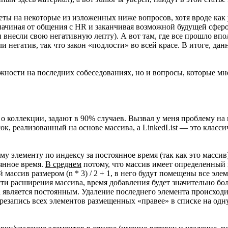
еты на некоторые из изложенных ниже вопросов, хотя вроде как 
 начиная от общения с HR и заканчивая возможной будущей сферо
 внесли свою негативную лепту). А вот там, где все прошло впо
 негатив, так что закон «подлости» во всей красе. В итоге, да
ожности на последних собеседованиях, но и вопросы, которые м
о коллекции, задают в 90% случаев. Вызвал у меня проблему на м
исок, реализованный на основе массива, а LinkedList — это клас
му элементу по индексу за постоянное время (так как это масси
янное время.
В среднем
потому, что массив имеет определенный на
 массив размером (n * 3) / 2 + 1, в него будут помещены все эл
ти расширения массива, время добавления будет значительно бо
а является постоянным. Удаление последнего элемента происходи
ерезапись всех элементов размещенных «правее» в списке на одн