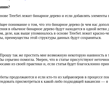
танию?
ове TreeSet лежит бинарное дерево и если добавлять элементы п
 общее понимание о том, что это бинарное дерево (в чем нас доп
ения в обычное бинарное дерево будут находится в одной ветви 
м, деле, как выше упоминалось в основе TreeSet лежит красно-че
нты, преимущества этой структуры данных будут сохраняться.
 Прошу так же простить мне возможную некоторую наивность в 
 бы серьезно помогла. Уверен, что в статье присутствуют неточн
осами из своей практики и, если статья будет благосклонно пр
аботы продолжаются и если кто-то из хабраюзеров в процессе п
ндовать присмотреться к какой-либо подходящей вакансии — я б