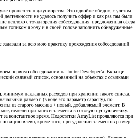
уже прошел этап джуниорства. Это вдвойне обидно, с учетом
й деятельности не удалось получить оффер и как раз там были
лне неплохо с точки зрения собеседования, предложенная сфера
нным топиком я хочу и в своей голове заполнить обнаруженные
не задавали за всю мою практику прохождения собеседований.
оем первом собеседовании на Junior Developer`а. Вкратце
сический связный список, основанный на объектах с ссылками
в), минимум накладных расходов при хранении такого списка,
чальный размер n (в коде это параметр capacity), по
ементы из старого массива + новый, добавляемый элемент. В
льше, нежели при записи элемента в готовую пустую ячейку.
т за константное время. Недостатки ArrayList проявляются при
у позицию влево, кроме того, при удалении элементов размер