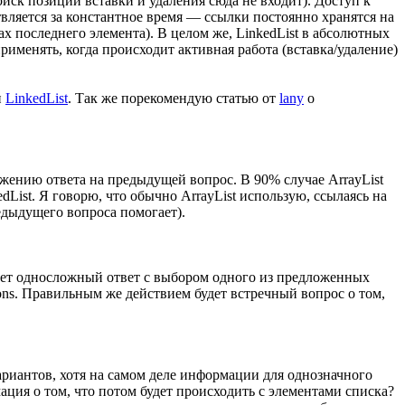
оиск позиции вставки и удаления сюда не входит). Доступ к
вляется за константное время — ссылки постоянно хранятся на
ах последнего элемента). В целом же, LinkedList в абсолютных
именять, когда происходит активная работа (вставка/удаление)
и
LinkedList
. Так же порекомендую статью от
lany
о
ожению ответа на предыдущей вопрос. В 90% случае ArrayList
edList. Я говорю, что обычно ArrayList использую, ссылаясь на
редыдущего вопроса помогает).
ает односложный ответ с выбором одного из предложенных
ions. Правильным же действием будет встречный вопрос о том,
ариантов, хотя на самом деле информации для однозначного
ция о том, что потом будет происходить с элементами списка?