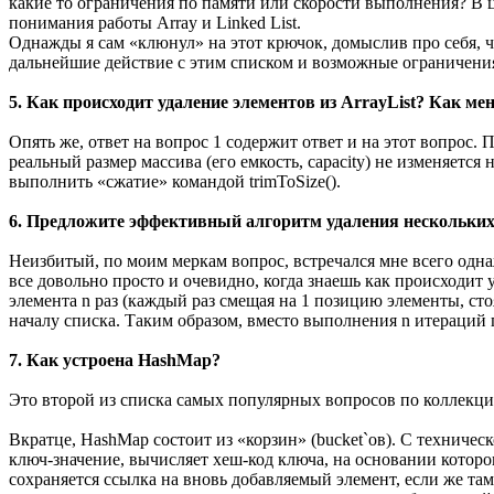
какие то ограничения по памяти или скорости выполнения? В ц
понимания работы Array и Linked List.
Однажды я сам «клюнул» на этот крючок, домыслив про себя, чт
дальнейшие действие с этим списком и возможные ограничени
5. Как происходит удаление элементов из ArrayList? Как мен
Опять же, ответ на вопрос 1 содержит ответ и на этот вопрос.
реальный размер массива (его емкость, capacity) не изменяетс
выполнить «сжатие» командой trimToSize().
6. Предложите эффективный алгоритм удаления нескольких 
Неизбитый, по моим меркам вопрос, встречался мне всего однаж
все довольно просто и очевидно, когда знаешь как происходит
элемента n раз (каждый раз смещая на 1 позицию элементы, ст
началу списка. Таким образом, вместо выполнения n итераций 
7. Как устроена HashMap?
Это второй из списка самых популярных вопросов по коллекция
Вкратце, HashMap состоит из «корзин» (bucket`ов). С техниче
ключ-значение, вычисляет хеш-код ключа, на основании которог
сохраняется ссылка на вновь добавляемый элемент, если же та