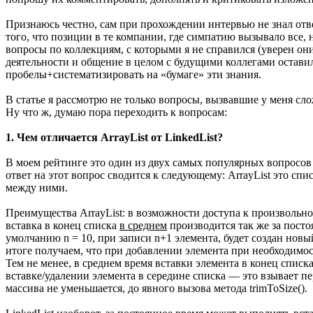
Признаюсь честно, сам при прохождении интервью не знал отв
того, что позиции в те компании, где симпатию вызывало все,
вопросы по коллекциям, с которыми я не справился (уверен они
деятельности и общение в целом с будущими коллегами оставили
пробелы+систематизировать на «бумаге» эти знания.
В статье я рассмотрю не только вопросы, вызвавшие у меня сл
Ну что ж, думаю пора переходить к вопросам:
1. Чем отличается ArrayList от LinkedList?
В моем рейтинге это один из двух самых популярных вопросов 
ответ на этот вопрос сводится к следующему: ArrayList это сп
между ними.
Преимущества ArrayList: в возможности доступа к произвольно
вставка в конец списка
в среднем
производится так же за посто
умолчанию n = 10, при записи n+1 элемента, будет создан новый
итоге получаем, что при добавлении элемента при необходимос
Тем не менее, в среднем время вставки элемента в конец списк
вставке/удалении элемента в середине списка — это взывает п
массива не уменьшается, до явного вызова метода trimToSize().