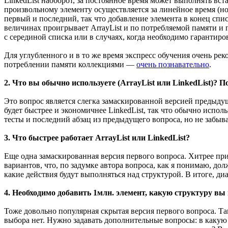
LinkedList наоборот, за постоянное время может выполнять вст
произвольному элементу осуществляется за линейное время (но
первый и последний, так что добавление элемента в конец списк
величинах проигрывает ArrayList и по потребляемой памяти и 
с серединой списка или в случаях, когда необходимо гарантиро
Для углубленного и в то же время экспресс обучения очень р
потреблении памяти коллекциями —
очень познавательно
.
2. Что вы обычно используете (ArrayList или LinkedList)? 
Это вопрос является слегка замаскированной версией предыдущ
будет быстрее и экономичнее LinkedList, так что обычно использ
тесты и последний абзац из предыдущего вопроса, но не забыва
3. Что быстрее работает ArrayList или LinkedList?
Еще одна замаскированная версия первого вопроса. Хитрее пр
вариантов, что, по задумке автора вопроса, как я понимаю, до
какие действия будут выполняться над структурой. В итоге, ди
4. Необходимо добавить 1млн. элемент, какую структуру вы
Тоже довольно популярная скрытая версия первого вопроса. Т
выбора нет. Нужно задавать дополнительные вопросы: в какую 