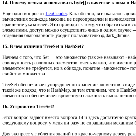
14. Почему нельзя использовать byte[] в качестве ключа в 
Еще один вопрос от
LeoCcoder
. Как обычно, все оказалось дов
вычисления хеш-кода массива не переопределен и вычисляется п
сравнение указателей. Это приводит к тому, что обратиться к
элементами, доступ можно осуществить лишь в одном случае — 
отдельная благодарность уходит пользователю @dark_dimius.
15. В чем отличия TreeSet и HashSet?
Начнем с того, что Set — это множество (так же называют «наб
совокупность различных элементов, очень важно, что именно р
элементом не требуется, но в обиходе, понятие «множество» п
свойство множества.
TreeSet обеспечивает упорядоченно хранение элементов в виде
такой же подход, что и HashMap, за тем отличием, что в HashS
элементов и обеспечивает временную сложность выполнения 
16. Устройство TreeSet?
Этот вопрос задают вместо вопроса 14 и здесь достаточно кратк
следующему вопросу, у меня ни разу не спрашивали механизм 
Для экспресс углубления знаний по красно-черному дереву р