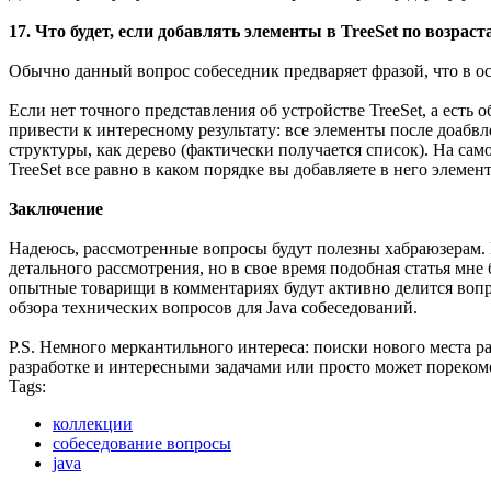
17. Что будет, если добавлять элементы в TreeSet по возрас
Обычно данный вопрос собеседник предваряет фразой, что в осн
Если нет точного представления об устройстве TreeSet, а есть
привести к интересному результату: все элементы после доабвл
структуры, как дерево (фактически получается список). На само
TreeSet все равно в каком порядке вы добавляете в него элеме
Заключение
Надеюсь, рассмотренные вопросы будут полезны хабраюзерам.
детального рассмотрения, но в свое время подобная статья мне
опытные товарищи в комментариях будут активно делится вопр
обзора технических вопросов для Java собеседований.
P.S. Немного меркантильного интереса: поиски нового места р
разработке и интересными задачами или просто может порекоме
Tags:
коллекции
собеседование вопросы
java