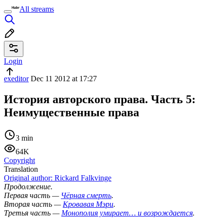
All streams
Login
exeditor
Dec 11 2012 at 17:27
История авторского права. Часть 5:
Неимущественные права
3 min
64K
Copyright
Translation
Original author:
Rickard Falkvinge
Продолжение.
Первая часть —
Чёрная смерть
.
Вторая часть —
Кровавая Мэри
.
Третья часть —
Монополия умирает… и возрождается
.