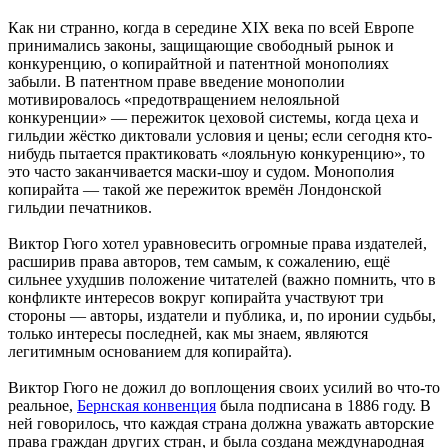
Как ни странно, когда в середине XIX века по всей Европе
принимались законы, защищающие свободный рынок и
конкуренцию, о копирайтной и патентной монополиях
забыли. В патентном праве введение монополии
мотивировалось «предотвращением нелояльной
конкуренции» — пережиток цеховой системы, когда цеха и
гильдии жёстко диктовали условия и цены; если сегодня кто-
нибудь пытается практиковать «лояльную конкуренцию», то
это часто заканчивается маски-шоу и судом. Монополия
копирайта — такой же пережиток времён Лондонской
гильдии печатников.
Виктор Гюго хотел уравновесить огромные права издателей,
расширив права авторов, тем самым, к сожалению, ещё
сильнее ухудшив положение читателей (важно помнить, что в
конфликте интересов вокруг копирайта участвуют три
стороны — авторы, издатели и публика, и, по иронии судьбы,
только интересы последней, как мы знаем, являются
легитимным основанием для копирайта).
Виктор Гюго не дожил до воплощения своих усилий во что-то
реальное,
Бернская конвенция
была подписана в 1886 году. В
ней говорилось, что каждая страна должна уважать авторские
права граждан других стран, и была создана международная