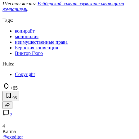
Шестая часть:
Рейдерский захват звукозаписывающими
компаниями
.
Tags:
копирайт
монополия
неимущественные права
Бернская конвенция
Виктор Гюго
Hubs:
Copyright
+65
93
2
4
Karma
@exeditor