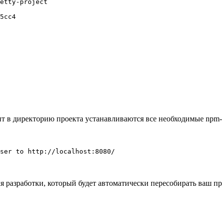
etty-project

5cc4

ент в директорию проекта устанавливаются все необходимые npm
 разработки, который будет автоматически пересобирать ваш про