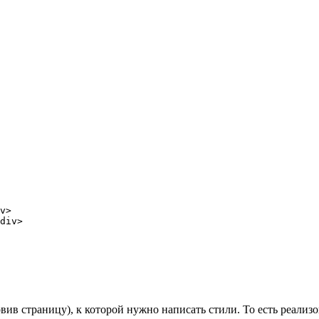
v>

div>

вив страницу), к которой нужно написать стили. То есть реализ