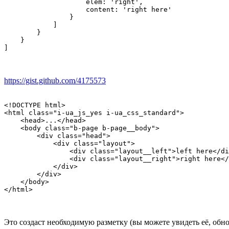
                    elem: 'right',

                    content: 'right here'

                }

            ]

        }

    }

https://gist.github.com/4175573
<!DOCTYPE html>

<html class="i-ua_js_yes i-ua_css_standard">

    <head>...</head>

    <body class="b-page b-page__body">

        <div class="head">

            <div class="layout">

                <div class="layout__left">left here</di
                <div class="layout__right">right here</
            </div>

        </div>

    </body>

</html>
Это создаст необходимую разметку (вы можете увидеть её, обно