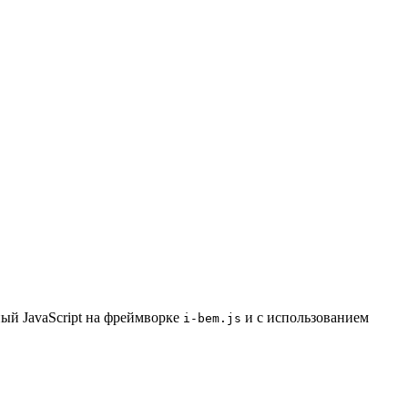
ый JavaScript на фреймворке
и с использованием
i-bem.js