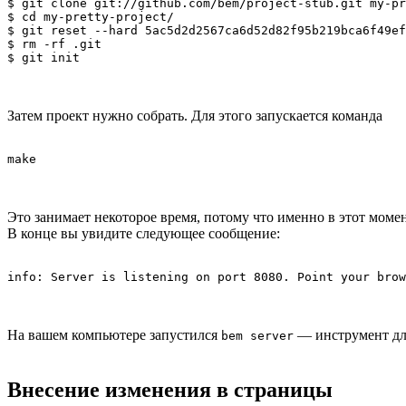
$ git clone git://github.com/bem/project-stub.git my-pr
$ cd my-pretty-project/

$ git reset --hard 5ac5d2d2567ca6d52d82f95b219bca6f49ef
$ rm -rf .git

Затем проект нужно собрать. Для этого запускается команда
Это занимает некоторое время, потому что именно в этот мом
В конце вы увидите следующее сообщение:
На вашем компьютере запустился
— инструмент для
bem server
Внесение изменения в страницы