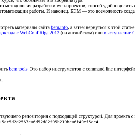
 курсе, что обозначает эта аббревиатура.
о методология разработки web-проектов, способ удобно делить
автоматизации работы. И наконец, БЭМ — это возможность созд
мотреть материалы сайта
bem.info
, а затем вернуться к этой статье
доклада с WebConf Riga 2012
(на английском) или
выступление С
вить
bem tools
. Это набор инструментов с command line интерфе
.
1
оекта
твующего репозитория с подходящей структурой. Для проекта с
я
.
5ac5d2d2567ca6d52d82f95b219bca6f49ef5cc4