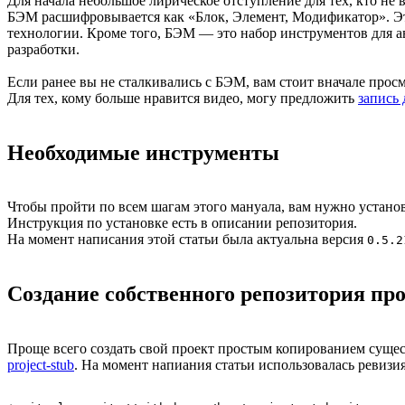
Для начала небольшое лирическое отступление для тех, кто не в
БЭМ расшифровывается как «Блок, Элемент, Модификатор». Эт
технологии. Кроме того, БЭМ — это набор инструментов для 
разработки.
Если ранее вы не сталкивались с БЭМ, вам стоит вначале прос
Для тех, кому больше нравится видео, могу предложить
запись 
Необходимые инструменты
Чтобы пройти по всем шагам этого мануала, вам нужно устано
Инструкция по установке есть в описании репозитория.
На момент написания этой статьи была актуальна версия
0.5.2
Создание собственного репозитория пр
Проще всего создать свой проект простым копированием сущес
project-stub
. На момент напиания статьи использовалась ревизи