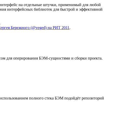
 интерфейс на отдельные штучки, применимый для любой
ания интерфейсных библиотек для быстрой и эффективной
.
ергея Бережного (@veged) на РИТ 2011
.
йсом для оперирования БЭМ-сущностями и сборки проекта.
 использованием полного стека БЭМ подойдёт репозиторий