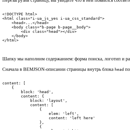
Перезагрузив страницу, вы увидите что в ней появился соотв
<!DOCTYPE html>

<html class="i-ua_js_yes i-ua_css_standard">

    <head>...</head>

    <body class="b-page b-page__body">

        <div class="head"></div>

    </body>

</html>
Шапку мы наполним содержанием: форма поиска, логотип и ра
Сначала в BEMJSON-описании страницы внутрь блока
по
head
content: [

    {

        block: 'head',

        content: {

            block: 'layout',

            content: [

                {

                    elem: 'left',

                    content: 'left here'

                },

                {
