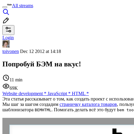
All streams
Login
toivonen
Dec 12 2012 at 14:18
Попробуй БЭМ на вкус!
11 min
69K
Website development
*
JavaScript
*
HTML
*
Эта статья рассказывает о том, как создать проект с использо
Мы шаг за шагом создадим
страничку каталога товаров
, польз
шаблонизатора
. Помогать делать всё это будут
BEMHTML
bem too