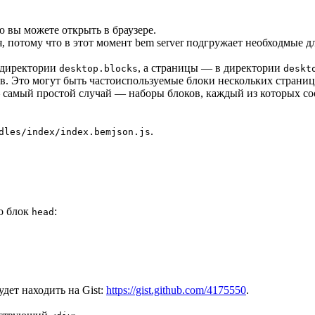
ю вы можете открыть в браузере.
, потому что в этот момент bem server подгружает необходмые д
в директории
, а страницы — в директории
desktop.blocks
deskt
в. Это могут быть частоиспользуемые блоки нескольких страниц
 самый простой случай — наборы блоков, каждый из которых соот
.
dles/index/index.bemjson.js
о блок
:
head
дет находить на Gist:
https://gist.github.com/4175550
.