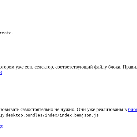
.
reate
 котором уже есть селектор, соответствующий файлу блока. Прав
8
зовывать самостоятельно не нужно. Они уже реализованы в
биб
ицу
desktop.bundles/index/index.bemjson.js
go
.