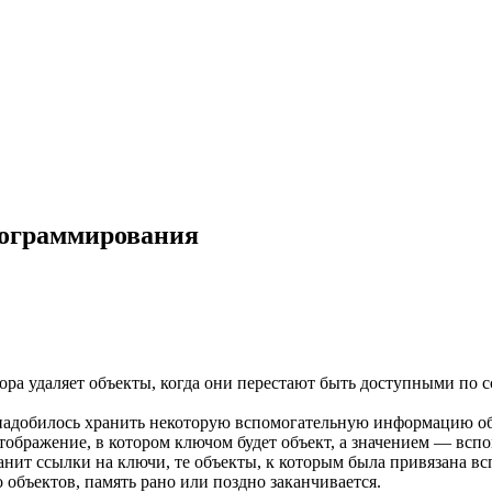
рограммирования
а удаляет объекты, когда они перестают быть доступными по сс
надобилось хранить некоторую вспомогательную информацию об э
 отображение, в котором ключом будет объект, а значением — вс
анит ссылки на ключи, те объекты, к которым была привязана в
 объектов, память рано или поздно заканчивается.