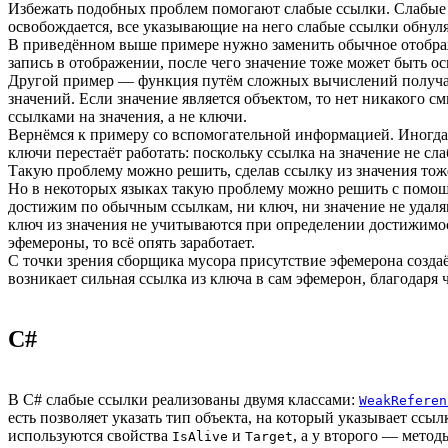
Избежать подобных проблем помогают слабые ссылки. Слабые с
освобождается, все указывающие на него слабые ссылки обнул
В приведённом выше примере нужно заменить обычное отображе
запись в отображении, после чего значение тоже может быть о
Другой пример — функция путём сложных вычислений получает
значений. Если значение является объектом, то нет никакого см
ссылками на значения, а не ключи.
Вернёмся к примеру со вспомогательной информацией. Иногда 
ключи перестаёт работать: поскольку ссылка на значение не сл
Такую проблему можно решить, сделав ссылку из значения тож
Но в некоторых языках такую проблему можно решить с помощ
достижим по обычным ссылкам, ни ключ, ни значение не удаляю
ключ из значения не учитываются при определении достижимо
эфемероны, то всё опять заработает.
С точки зрения сборщика мусора присутствие эфемерона создаёт
возникает сильная ссылка из ключа в сам эфемерон, благодаря 
C#
В C# слабые ссылки реализованы двумя классами:
WeakReferen
есть позволяет указать тип объекта, на который указывает ссыл
используются свойства
и
, а у второго — мето
IsAlive
Target