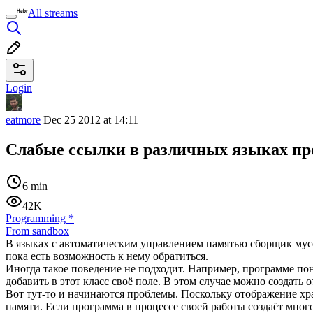
All streams
Login
eatmore
Dec 25 2012 at 14:11
Слабые ссылки в различных языках п
6 min
42K
Programming
*
From sandbox
В языках с автоматическим управлением памятью сборщик мусор
пока есть возможность к нему обратиться.
Иногда такое поведение не подходит. Например, программе по
добавить в этот класс своё поле. В этом случае можно создать
Вот тут-то и начинаются проблемы. Поскольку отображение хр
памяти. Если программа в процессе своей работы создаёт много