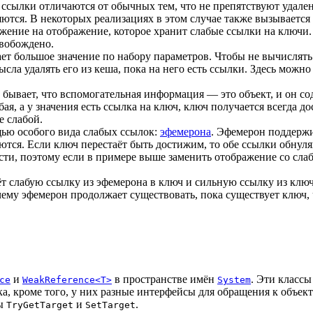
сылки отличаются от обычных тем, что не препятствуют удалени
яются. В некоторых реализациях в этом случае также вызываетс
ние на отображение, которое хранит слабые ссылки на ключи. К
свобождено.
 большое значение по набору параметров. Чтобы не вычислять 
ысла удалять его из кеша, пока на него есть ссылки. Здесь можн
бывает, что вспомогательная информация — это объект, и он с
абая, а у значения есть ссылка на ключ, ключ получается всегда
е слабой.
ью особого вида слабых ссылок:
эфемерона
. Эфемерон поддержи
тся. Если ключ перестаёт быть достижим, то обе ссылки обнуляю
сти, поэтому если в примере выше заменить отображение со сл
 слабую ссылку из эфемерона в ключ и сильную ссылку из ключа 
чему эфемерон продолжает существовать, пока существует ключ, 
и
в пространстве имён
. Эти классы
ce
WeakReference<T>
System
ка, кроме того, у них разные интерфейсы для обращения к объект
ды
и
.
TryGetTarget
SetTarget