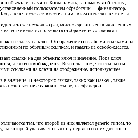
ю объекта из памяти. Когда память, занимаемая объектом,
я установленный пользователем обработчик — финализатор.
огда ключ исчезает, вместе с ним автоматически исчезает и
одно и то же несколько раз, можно сделать кеш вычисленных
о в качестве кеша использовать отображение со слабыми
одержит ссылку на ключ. Отображение со слабыми ссылками на
 достижимым по обычным ссылкам, и память не освобождается.
вает ссылки на два объекта: ключ и значение. Пока ключ
тся, и ключ освобождается. Вся соль в том, что ссылки на
абыми ссылками на ключи на отображение, использующее
в значение. В некоторых языках, таких как Haskell, также
что позволяет не сохранять ссылку на эфемерон.
 отличаются тем, что второй из них является generic-типом, то
у, на который указывает ссылка: у первого из них для этого