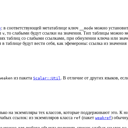
»
: в соответствующей метатаблице ключ
можно установить
__mode
ол
, то слабыми будут ссылки на значения. Тип таблицы можно ме
v
иях таблиц со слабыми ссылками, при обнулении ключа или значе
 в таблице будут вести себя, как эфемероны: ссылка из значения
из пакета
. В отличие от других языков, ес
weaken
Scalar::Util
лько на экземпляры тех классов, которые поддерживают это. К н
слабых ссылок: из экземпляров класса
(пакет
) обычн
ref
weakref
 можно для любого объекта получить список слабых ссылок на н