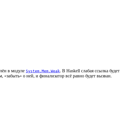
елён в модуле
. В Haskell слабая ссылка будет
System.Mem.Weak
 «забыть» о ней, и финализатор всё равно будет вызван.