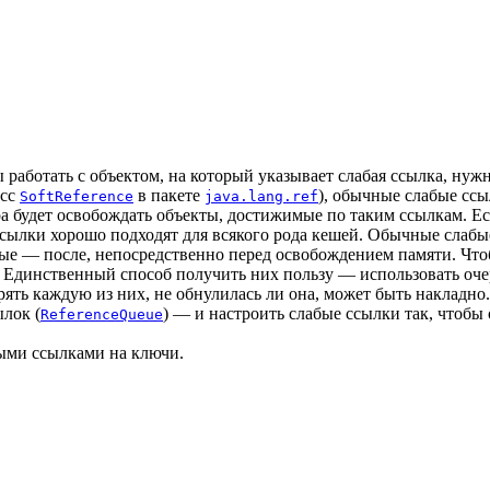
обы работать с объектом, на который указывает слабая ссылка, 
асс
в пакете
), обычные слабые ссы
SoftReference
java.lang.ref
ра будет освобождать объекты, достижимые по таким ссылкам. Е
 ссылки хорошо подходят для всякого рода кешей. Обычные слаб
орые — после, непосредственно перед освобождением памяти. Чт
. Единственный способ получить них пользу — использовать оче
ять каждую из них, не обнулилась ли она, может быть накладно. 
лок (
) — и настроить слабые ссылки так, чтобы
ReferenceQueue
ыми ссылками на ключи.