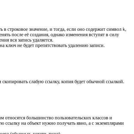
 в строковое значение, и тогда, если оно содержит символ
,
k
нять после её создания, однако изменения вступят в силу
ния вся запись удаляется.
 на ключ не будет препятствовать удалению записи.
ли скопировать слабую ссылку, копия будет обычной ссылкой.
им относятся большинство пользовательских классов и
ую ссылку на объект нужно получать явно, а с экземплярами
его (обычных, кстати, тоже).