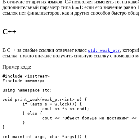
В отличие от других языков, C# позволяет изменять то, на како
дополнительный параметр типа
: если его значение равно
bool
ссылок нет финализаторов, как и других способов быстро обна
C++
В C++ за слабые ссылки отвечает класс
, которы
std::weak_ptr
ссылка, нужно вначале получить сильную ссылку с помощью 
Пример кода:
#include <iostream>

#include <memory>

using namespace std;

void print_weak(weak_ptr<int> w) {

	if (auto s = w.lock()) {

		cout << *s << endl;

	} else {

		cout << "Объект больше не достижим" << endl;

	}

}

int main(int argc, char *argv[]) {
