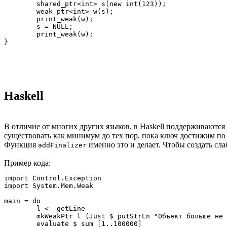
	shared_ptr<int> s(new int(123));

	weak_ptr<int> w(s);

	print_weak(w);

	s = NULL;

	print_weak(w);

Haskell
В отличие от многих других языков, в Haskell поддерживаютс
существовать как минимум до тех пор, пока ключ достижим по 
Функция
именно это и делает. Чтобы создать сл
addFinalizer
Пример кода:
import Control.Exception

import System.Mem.Weak

main = do

	l <- getLine

	mkWeakPtr l (Just $ putStrLn "Объект больше не достижим")
