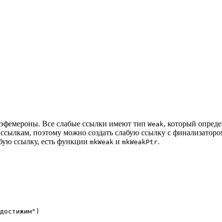
я эфемероны. Все слабые ссылки имеют тип
, который опред
Weak
ссылкам, поэтому можно создать слабую ссылку с финализатором,
абую ссылку, есть функции
и
.
mkWeak
mkWeakPtr