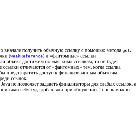
нужно вначале получить обычную ссылку с помощью метода
.
get
лки (
) и «фантомные» ссылки
WeakReference
сли объект достижим по «мягким» ссылкам, то он будет
ые ссылки отличаются от «фантомных» тем, когда ссылка
обы предотвратить доступ к финализованным объектам,
реди ссылок.
Java не позволяет задавать финализаторы для слабых ссылок, а
 они сами себя туда добавляли при обнулении. Теперь можно