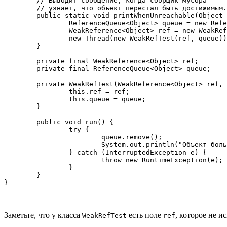
	// Выводит сообщение, когда сборщик мусора

	// узнаёт, что объект перестал быть достижимым.

	public static void printWhenUnreachable(Object obj) {

		ReferenceQueue<Object> queue = new ReferenceQueue<Object>();

		WeakReference<Object> ref = new WeakReference<Object>(obj, queue);

		new Thread(new WeakRefTest(ref, queue)).start();

	}

	private final WeakReference<Object> ref;

	private final ReferenceQueue<Object> queue;

	private WeakRefTest(WeakReference<Object> ref, ReferenceQueue<Object> queue) {

		this.ref = ref;

		this.queue = queue;

	}

	public void run() {

		try {

			queue.remove();

			System.out.println("Объект больше не достижим");

		} catch (InterruptedException e) {

			throw new RuntimeException(e);

		}

	}

Заметьте, что у класса
есть поле
, которое не и
WeakRefTest
ref