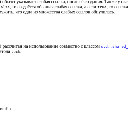
й объект указывает слабая ссылка, после её создания. Также у с
, то создаётся обычная слабая ссылка, а если
, то ссылка
false
true
ружить, что одна из множества слабых ссылок обнулилась.
й рассчитан на использование совместно с классом
std::shared
метода
.
lock