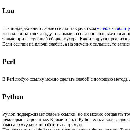
Lua
Lua поддерживает слабые ссылки посредством
«слабых таблиц
то ссылки на ключи будут слабыми, а если оно содержит симв
только при следующей сборке мусора. Как и в других реализац
Если ссылки на ключи слабые, а на значения сильные, то записи
Perl
В Perl любую ссылку можно сделать слабой с помощью метода
Python
Python поддерживает слабые ссылки, но их можно создавать то
некоторые встроенные. Кроме того, в Python есть 2 класса для 
класса
можно работать напрямую.
proxy
При создании слабой ссылки можно указать финализатор. Также