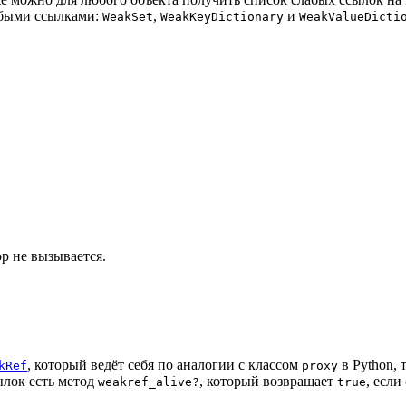
лабыми ссылками:
,
и
WeakSet
WeakKeyDictionary
WeakValueDicti
ор не вызывается.
, который ведёт себя по аналогии с классом
в Python, 
kRef
proxy
ылок есть метод
, который возвращает
, если
weakref_alive?
true