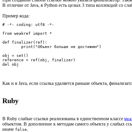
В отличие от Java, в Python есть целых 3 типа коллекций со с
Пример кода:
# -*- coding: utf8 -*-

from weakref import *

def finalizer(ref):

	print("Объект больше не достижим")

obj = set()

reference = ref(obj, finalizer)

Как и в Java, если ссылка удаляется раньше объекта, финализат
Ruby
В Ruby слабые ссылки реализованы в единственном классе
Wea
объектом. В дополнение к методам самого объекта у слабых сс
иначе
.
false