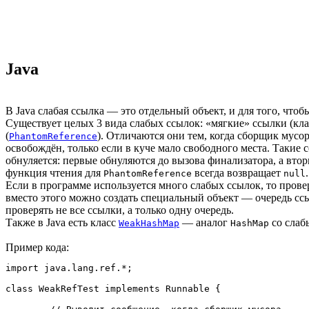
Java
В Java слабая ссылка — это отдельный объект, и для того, чт
Существует целых 3 вида слабых ссылок: «мягкие» ссылки (кл
(
). Отличаются они тем, когда сборщик мусо
PhantomReference
освобождён, только если в куче мало свободного места. Такие
обнуляется: первые обнуляются до вызова финализатора, а вт
функция чтения для
всегда возвращает
PhantomReference
null
Если в программе используется много слабых ссылок, то провер
вместо этого можно создать специальный объект — очередь ссы
проверять не все ссылки, а только одну очередь.
Также в Java есть класс
— аналог
со слаб
WeakHashMap
HashMap
Пример кода:
import java.lang.ref.*;

class WeakRefTest implements Runnable {
