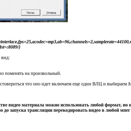
interlace,fps=25,acodec=mp3,ab=96,channels=2,samplerate=44100,
dst=:8089/}
 вид:
жно поменять на произвольный.
остовериться что оно идет включаем еще один ВЛЦ и выбираем
М
стве видео материала можно использовать любой формат, но 
но до запуска трансляции перекодировать видео в любой мпе