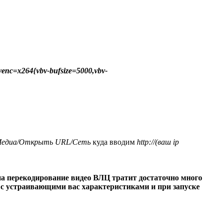
venc=x264{vbv-bufsize=5000,vbv-
едиа/Открыть URL/Сеть
куда вводим
http://(ваш ip
на перекодирование видео ВЛЦ тратит достаточно много
г с устраивающими вас характеристиками и при запуске