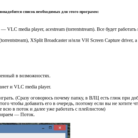
 понадобится список необходимых для этого программ:
VLC media player, acestream (torrentstream). Все будет работать
orrentstream), XSplit Broadcaster и/или VH Screen Capture driver, 
ченный в возможностях.
анет и VLC media player.
грать. (Сразу оговорюсь почему папку, в ВЛЦ есть глюк при до
ого чтобы добавить его в очередь, поэтому если вы не хотите ч
е всю в поток и далее уже работать с плейлистом)
бираем — Поток.