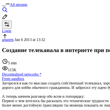
All streams
Login
artanets
Jan 6 2013 at 13:32
Создание телеканала в интернете при
5 min
115K
Decentralized networks
*
From sandbox
Загорелся я как-то мыслью создать собственный телеканал, х
дорого для хобби обычного гражданина. И забросил эту идею бу
А теперь начнем разговор обо всем и попорядку:
Первое о чем хотелось бы расказать это технические трудност
более менее достойную трансляцию ты можешь показать ее лиш