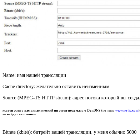
Name: имя нашей трансляции
Cache directory: желательно оставить неизменным
Source (MPEG-TS HTTP stream): адрес потока который вы созд
кстати если у вас динамический ип стоит подумать о DynDNS (по типу
www.no-ip.com
не найдут ваш канал.
Bitrate (kbit/s): битрейт вашей трансляции, у меня обычно 5000