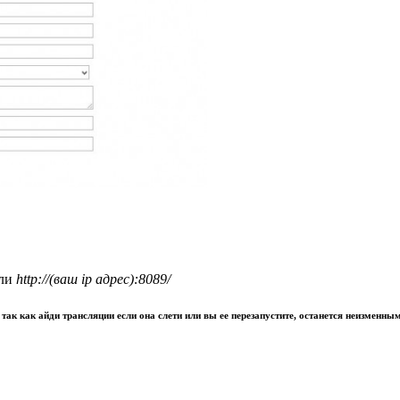
али
http://(ваш ip адрес):8089/
) так как айди трансляции если она слети или вы ее перезапустите, останется неизменн