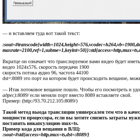
— и вставляем туда вот такой текст:
:sout=#transcode{width=1024,height=576,vcodec=h264,vb=1900,de
maxrate=2100,ref=1,subme=1,keyint=50}}:std{access=http,mux=ts,
Вкратце он означает что транслируемое вами видео будет иметь
видео 1024х576, скорость передачи 1900
скорость потока аудио 96, частота 44100
dst=:8089 это порт на котором будет происходить вещание, мо
— Итак потоковое вещание пошло. Чтобы его посмотреть и уд
адрес):8089/
если меняли порт вместо 8089 вставляете свой.
Пример: (http://93.70.212.105:8089/)
Такой метод выода трансляции универсален тем что в каче
мощности процессора, если вы хотите снизить затраты нуж
поставить инкапсуляцию mux=ts.
Пример кода для вещания в ВЛЦ:
:sout=#std{access=http,mux=ts,dst=:8089/}