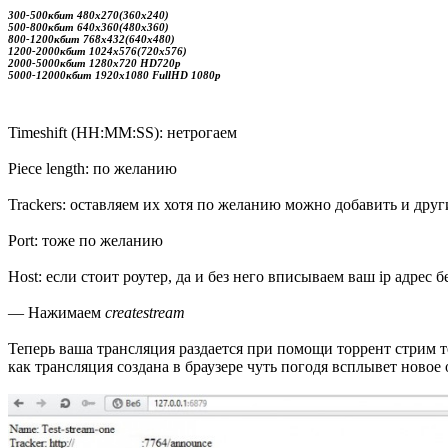
300-500кбит 480х270(360х240)
500-800кбит 640х360(480х360)
800-1200кбит 768х432(640х480)
1200-2000кбит 1024х576(720х576)
2000-5000кбит 1280х720 HD720p
5000-12000кбит 1920х1080 FullHD 1080p
Timeshift (HH:MM:SS): нетрогаем
Piece length: по желанию
Trackers: оставляем их хотя по желанию можно добавить и друг
Port: тоже по желанию
Host: если стоит роутер, да и без него вписываем ваш ip адрес без
— Нажимаем
createstream
Теперь ваша трансляция раздается при помощи торрент стрим те
как трансляция создана в браузере чуть погодя всплывет новое 