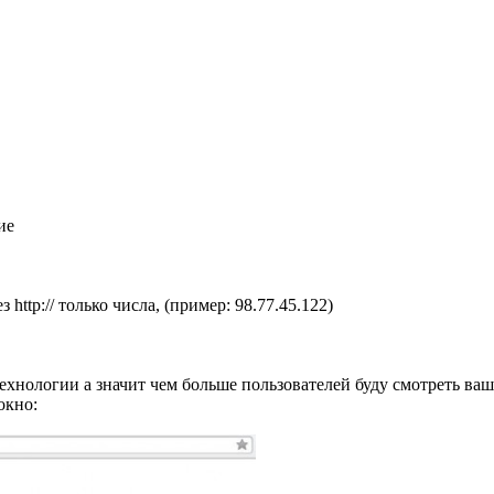
ие
 http:// только числа, (пример: 98.77.45.122)
хнологии а значит чем больше пользователей буду смотреть ваше 
окно: