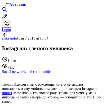
All streams
Login
aleksandrit
Jan 7 2013 at 15:34
Instagram слепого человека
1 min
79K
Social networks and communities
Томми Эдисон слеп с рождения, но это не мешает
пользоваться ему мобильным фотоприложением Instagram,
пишет
Mashable. «Это своего рода забава для меня, у меня
никогда не было камеры до этого», — говорит он в YouTube-
видео.