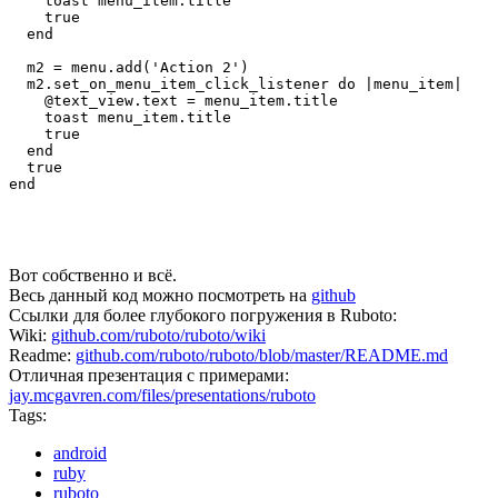
    toast menu_item.title

    true 

  end

  m2 = menu.add('Action 2')

  m2.set_on_menu_item_click_listener do |menu_item|

    @text_view.text = menu_item.title

    toast menu_item.title

    true 

  end

  true

Вот собственно и всё.
Весь данный код можно посмотреть на
github
Ссылки для более глубокого погружения в Ruboto:
Wiki:
github.com/ruboto/ruboto/wiki
Readme:
github.com/ruboto/ruboto/blob/master/README.md
Отличная презентация с примерами:
jay.mcgavren.com/files/presentations/ruboto
Tags:
android
ruby
ruboto