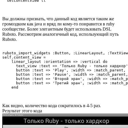
Вы должны признать, что данный код является таким же
громоздким как java и вряд ли кому-то понравится в ruby
сообществе. Более элегантным будет использовать DSL
Ruboto. Рассмотрим аналогичный код, использующий путь
Ruboto.
ruboto_import_widgets :Button, :LinearLayout, :TextView

self.content_view =

    linear_layout :orientation => :vertical do

      text_view :text => 'Только Ruby - только хардкор'
      button :text => 'Play', :width => :match_parent, 
      button :text => 'Pause', :width => :match_parent,
      button :text => 'Второй эран', :width => :match_p
      button :text => 'Третий эран', :width => :match_p
Как видно, количество кода сократилось в 4-5 раз.
Результат этого кода