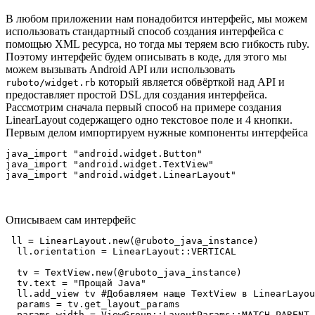
В любом приложении нам понадобится интерфейс, мы можем
использовать стандартный способ создания интерфейса с
помощью XML ресурса, но тогда мы теряем всю гибкость ruby.
Поэтому интерфейс будем описывать в коде, для этого мы
можем вызывать Android API или использовать
который является обвёрткой над API и
ruboto/widget.rb
предоставляет простой DSL для создания интерфейса.
Рассмотрим сначала первый способ на примере создания
LinearLayout содержащего одно текстовое поле и 4 кнопки.
Первым делом импортируем нужные компоненты интерфейса
java_import "android.widget.Button"

java_import "android.widget.TextView"

Описываем сам интерфейс
 ll = LinearLayout.new(@ruboto_java_instance)

  ll.orientation = LinearLayout::VERTICAL

  tv = TextView.new(@ruboto_java_instance)

  tv.text = "Прощай Java"

  ll.add_view tv #Добавляем наще TextView в LinearLayou
  params = tv.get_layout_params

  params.width = ViewGroup::LayoutParams::MATCH_PARENT
