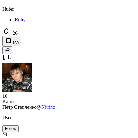
Hubs:
Ruby
+26
169
12
10
Karma
Пётр Степченко
@Nitrino
User
Follow