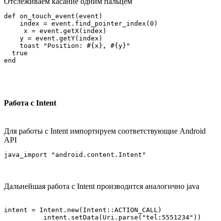
Отслеживаем касание одним пальцем
def on_touch_event(event)

    index = event.find_pointer_index(0)

     x = event.getX(index)

    y = event.getY(index)

    toast "Position: #{x}, #{y}"

  true

Работа с Intent
Для работы с Intent импортируем соответствующие Android
API
Дальнейшая работа с Intent производится аналогично java
intent = Intent.new(Intent::ACTION_CALL)

          intent.setData(Uri.parse("tel:5551234"))
