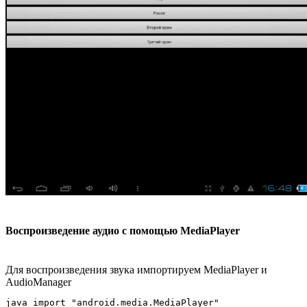
Воспроизведение аудио с помощью MediaPlayer
Для воспроизведения звука импортируем MediaPlayer и
AudioManager
java_import "android.media.MediaPlayer"
