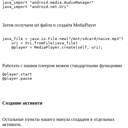
java_import "android.media.AudioManager"

Затем получаем uri файла и создаём MediaPlayer
java_file = java.io.File.new("/mnt/sdcard/naive.mp3")

    uri = Uri.fromFile(java_file)

Работать с нашим плеером можем стандартными функциями
@player.start

Создание активити
Остальные пункты нашего манула создадим в отдельных
активити.