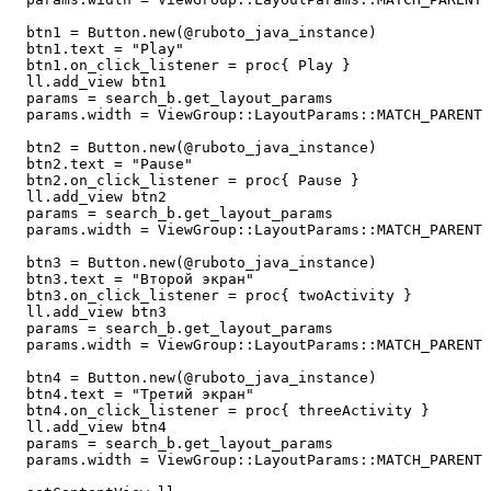
  btn1 = Button.new(@ruboto_java_instance)

  btn1.text = "Play"

  btn1.on_click_listener = proc{ Play } 

  ll.add_view btn1

  params = search_b.get_layout_params

  params.width = ViewGroup::LayoutParams::MATCH_PARENT

  btn2 = Button.new(@ruboto_java_instance)

  btn2.text = "Pause"

  btn2.on_click_listener = proc{ Pause } 

  ll.add_view btn2

  params = search_b.get_layout_params

  params.width = ViewGroup::LayoutParams::MATCH_PARENT

  btn3 = Button.new(@ruboto_java_instance)

  btn3.text = "Второй экран"

  btn3.on_click_listener = proc{ twoActivity } 

  ll.add_view btn3

  params = search_b.get_layout_params

  params.width = ViewGroup::LayoutParams::MATCH_PARENT

  btn4 = Button.new(@ruboto_java_instance)

  btn4.text = "Третий экран"

  btn4.on_click_listener = proc{ threeActivity } 

  ll.add_view btn4

  params = search_b.get_layout_params

  params.width = ViewGroup::LayoutParams::MATCH_PARENT
