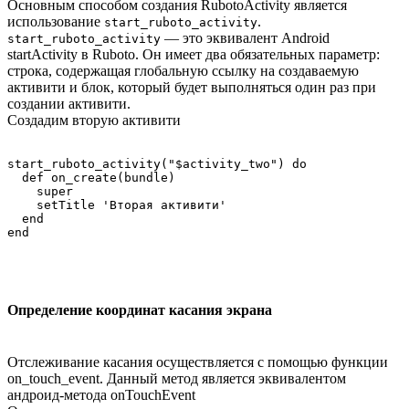
Основным способом создания RubotoActivity является
использование
.
start_ruboto_activity
— это эквивалент Android
start_ruboto_activity
startActivity в Ruboto. Он имеет два обязательных параметр:
строка, содержащая глобальную ссылку на создаваемую
активити и блок, который будет выполняться один раз при
создании активити.
Создадим вторую активити
start_ruboto_activity("$activity_two") do

  def on_create(bundle)

    super

    setTitle 'Вторая активити'

  end

Определение координат касания экрана
Отслеживание касания осуществляется с помощью функции
on_touch_event. Данный метод является эквивалентом
андроид-метода onTouchEvent