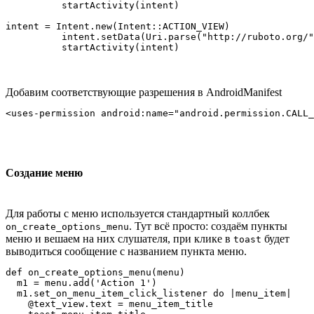
          startActivity(intent)

intent = Intent.new(Intent::ACTION_VIEW)

          intent.setData(Uri.parse("http://ruboto.org/"
Добавим соответствующие разрешения в AndroidManifest
Создание меню
Для работы с меню используется стандартный коллбек
. Тут всё просто: создаём пункты
on_create_options_menu
меню и вешаем на них слушателя, при клике в
будет
toast
выводиться сообщение с названием пункта меню.
def on_create_options_menu(menu)

  m1 = menu.add('Action 1')

  m1.set_on_menu_item_click_listener do |menu_item|

    @text_view.text = menu_item_title
