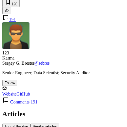
126
191
123
Karma
Sergey G. Brester
@sebres
Senior Engineer; Data Scientist; Security Auditor
Follow
Website
GitHub
Comments 191
Articles
Top of the day
Similar articles