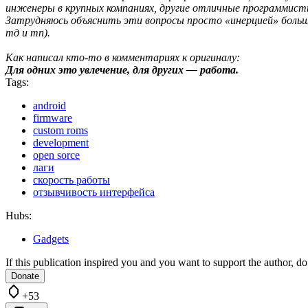
инженеры в крупных компаниях, другие отличные программисты
Затрудняюсь объяснить эти вопросы просто «инерцией» больши
тд и тп).
Как написал кто-то в комментариях к оригиналу:
Для одних это увлечение, для других — работа.
Tags:
android
firmware
custom roms
development
open sorce
лаги
скорость работы
отзывчивость интерфейса
Hubs:
Gadgets
If this publication inspired you and you want to support the author, do 
Donate
+53