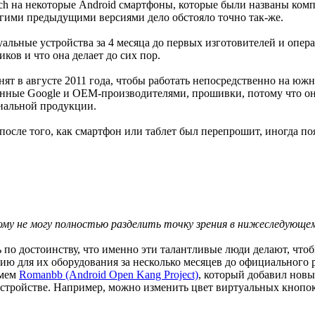
ich на некоторые Android смартфоны, которые были названы ко
гими предыдущими версиями дело обстояло точно так-же.
уальные устройства за 4 месяца до первых изготовителей и опер
ков и что она делает до сих пор.
нанят в августе 2011 года, чтобы работать непосредственно на
енные Google и OEM-производителями, прошивки, потому что он
иальной продукции.
осле того, как смартфон или таблет был перепрошит, иногда по
ому не могу полностью разделить точку зрения в нижеследующем
ь по достоинству, что именно эти талантливые люди делают, что
ию для их оборудования за несколько месяцев до официального 
змем
Romanbb (Android Open Kang Project)
, который добавил нов
 устройстве. Например, можно изменить цвет виртуальных кнопо