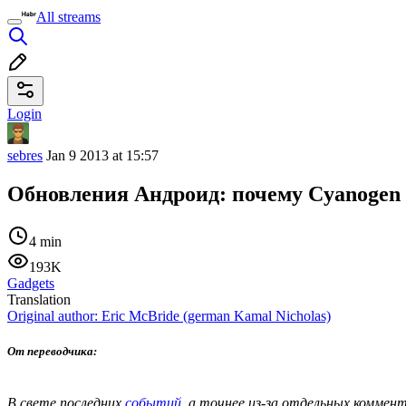
All streams
Login
sebres
Jan 9 2013 at 15:57
Обновления Андроид: почему Cyanogen
4 min
193K
Gadgets
Translation
Original author:
Eric McBride (german Kamal Nicholas)
От переводчика:
В свете последних
событий
, а точнее из-за отдельных комме