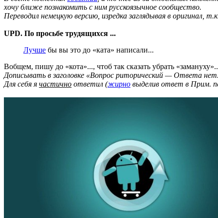
хочу ближе познакомить с ним русскоязычное сообщество.
Переводил немецкую версию, изредка заглядывая в оригинал, т.
UPD. По просьбе трудящихся ...
Лучше
бы вы это до «ката» написали...
Вобщем, пишу до «кота»..., чтоб так сказать убрать «замануху»..
Дописывать в заголовке «Вопрос риторический — Ответа нет..
Для себя я
частично
ответил (
жирно
выделив ответ в Прим. п