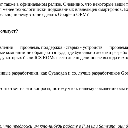
т также в официальном релизе. Очевидно, что некоторые вещи т
ля менее технологически подкованных владельцев смартфонов. Ес
льно, почему это не сделать Google и OEM?
пользует?
влений — проблема, поддержка «старых» устройств — проблема
ые компании не обращаются туда, где буквально десятки разраб
ди, у которых были ICS ROMs всего две недели после выхода исх
ливые разработчики, как Cyanogen и co. лучше разработчиков Goo
ас есть ответ на эти вопросы, потому что к нашему сожалению мы
, что предложи им кто-нибудь работу в Гугл или Samsung, они 