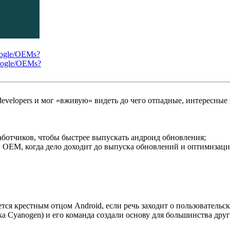
oogle/OEMs?
Google/OEMs?
evelopers и мог «вживую» видеть до чего отпадные, интересные
ботчиков, чтобы быстрее выпускать андроид обновления;
e и OEM, когда дело доходит до выпуска обновлений и оптимиза
тся крестным отцом Android, если речь заходит о пользовательс
ka Cyanogen) и его команда создали основу для большинства др