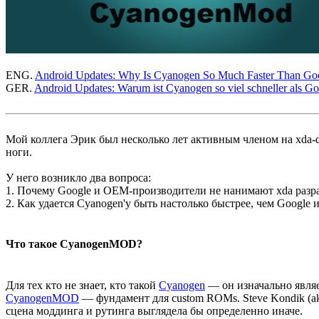
ENG.
Android Updates: Why Is Cyanogen So Much Faster Than G
GER.
Android Updates: Warum ist Cyanogen so viel schneller als 
Мой коллега Эрик был несколько лет активным членом на xda-d
ноги.
У него возникло два вопроса:
1. Почему Google и OEM-производители не нанимают xda разра
2. Как удается Cyanogen'у быть настолько быстрее, чем Googl
Что такое CyanogenMOD?
Для тех кто не знает, кто такой
Cyanogen
— он изначально являе
CyanogenMOD
— фундамент для custom ROMs. Steve Kondik (a
сцена моддинга и рутинга выглядела бы определенно иначе.