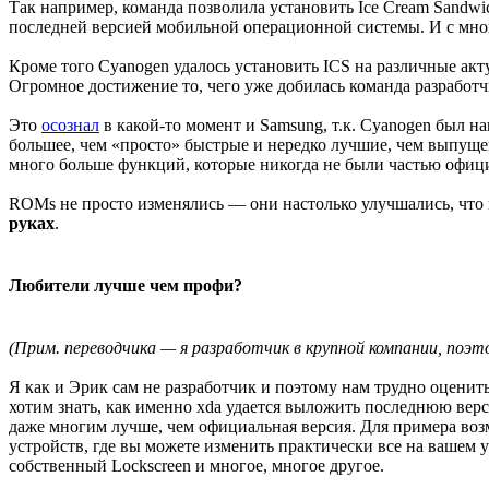
Так например, команда позволила установить Ice Cream Sandw
последней версией мобильной операционной системы. И с мно
Кроме того Cyanogen удалось установить ICS на различные акт
Огромное достижение то, чего уже добилась команда разработчи
Это
осознал
в какой-то момент и Samsung, т.к. Cyanogen был 
большее, чем «просто» быстрые и нередко лучшие, чем выпущ
много больше функций, которые никогда не были частью офиц
ROMs не просто изменялись — они настолько улучшались, что п
руках
.
Любители лучше чем профи?
(Прим. переводчика — я разработчик в крупной компании, поэт
Я как и Эрик сам не разработчик и поэтому нам трудно оценит
хотим знать, как именно xda удается выложить последнюю верс
даже многим лучше, чем официальная версия. Для примера во
устройств, где вы можете изменить практически все на вашем
собственный Lockscreen и многое, многое другое.