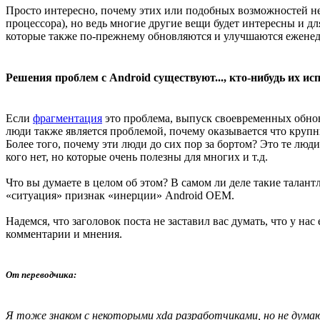
Просто интересно, почему этих или подобных возможностей не
процессора), но ведь многие другие вещи будет интересны и д
которые также по-прежнему обновляются и улучшаются еженеде
Решения проблем с Android существуют..., кто-нибудь их ис
Если
фрагментация
это проблема, выпуск своевременных обно
люди также является проблемой, почему оказывается что крупн
Более того, почему эти люди до сих пор за бортом? Это те лю
кого нет, но которые очень полезны для многих и т.д.
Что вы думаете в целом об этом? В самом ли деле такие талант
«ситуация» признак «инерции» Android OEM.
Надемся, что заголовок поста не заставил вас думать, что у н
комментарии и мнения.
От переводчика:
Я тоже знаком с некоторыми xda разработчиками, но не думаю