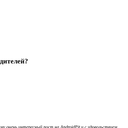
дителей?
ему очень интересный пост на AndroidPit и с удовольствием