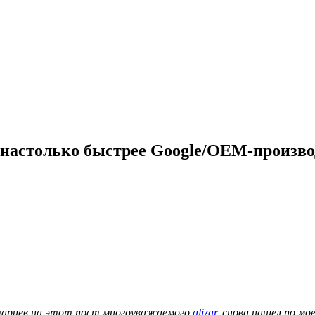
 настолько быстрее Google/OEM-произво
нтариев на этот пост многоуважаемого
alizar
, снова нашел по мо