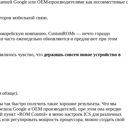
мпанией Google или OEM-производителями как несовместимые с
аторов мобильной связи.
 южнокорейскую компанию. CustomROMs — нечто гораздо
и часто еженедельно обновляются и предлагают при этом
являлось чувство, что
держишь совсем новое устройство в
 абзаце).
бы так быстро получить такие хорошие результаты. Что мы
релиза Google и OEM производителей, при этом она нередко
ый пункт «ROM Control» в меню настроек ICS для различных
к или регулировать мощность процессора, можно создать свой