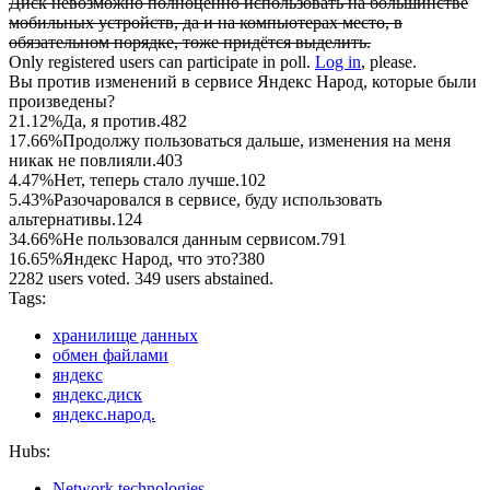
Диск невозможно полноценно использовать на большинстве
мобильных устройств, да и на компьютерах место, в
обязательном порядке, тоже придётся выделить.
Only registered users can participate in poll.
Log in
, please.
Вы против изменений в сервисе Яндекс Народ, которые были
произведены?
21.12%
Да, я против.
482
17.66%
Продолжу пользоваться дальше, изменения на меня
никак не повлияли.
403
4.47%
Нет, теперь стало лучше.
102
5.43%
Разочаровался в сервисе, буду использовать
альтернативы.
124
34.66%
Не пользовался данным сервисом.
791
16.65%
Яндекс Народ, что это?
380
2282 users voted. 349 users abstained.
Tags:
хранилище данных
обмен файлами
яндекс
яндекс.диск
яндекс.народ.
Hubs:
Network technologies