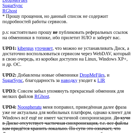
DropMeFiles
SugarSync
RGhost
* Прошу прощения, но данный список не содержит
подробностей работы сервисов.
p.s: настоятельно прошу
не
публиковать реферальных ссылок
на обменники в топике, ибо прилетит НЛО и заберёт вас.
UPD1:
kibergus
уточняет
, что можно не устанавливать Диск, а
достаточно воспользоваться сервисом через WebDAV, который
в свою очередь, из коробки доступен на Linux, Windows XP+,
и др. ОС.
UPD2:
Добавлены новые обменники
DropMeFiles
, и
SugarSync
, благодарность за
наводку
уходит к
LIR
UPD3:
Совсем забыл упомянуть прекрасный обменник для
мелких файлов
RGhost
.
UPD4:
Noospheratu
меня поправил, приведённая далее фраза
уже не актуальна для мобильных платформ, однако клиент для
Windows всё ещё не имеет частичной синхронизации.
До кучи
в Диске отсутствует частичная синхронизация, т.е. все файлы
вам придётся хранить локально. По сути это означает, что