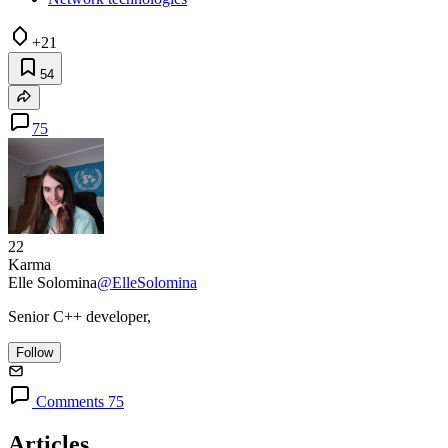
+21
54
75
22
Karma
Elle Solomina
@ElleSolomina
Senior C++ developer,
Follow
Comments 75
Articles