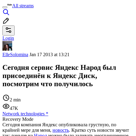
All streams
Login
ElleSolomina
Jan 17 2013 at 13:21
Сегодня сервис Яндекс Народ был
присоединён к Яндекс Диск,
посмотрим что получилось
2 min
47K
Network technologies
*
Recovery Mode
Сегодня компания Яндекс опубликовала грустную, по
крайней мере для меня,
новость
. Кратко суть новости звучит
так: раньше на
Народ
можно было заливать неограниченное