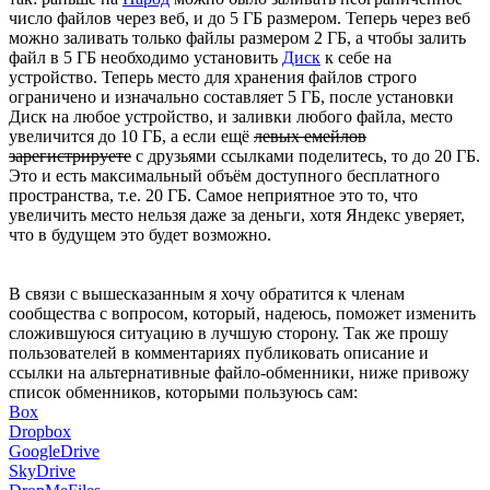
число файлов через веб, и до 5 ГБ размером. Теперь через веб
можно заливать только файлы размером 2 ГБ, а чтобы залить
файл в 5 ГБ необходимо установить
Диск
к себе на
устройство. Теперь место для хранения файлов строго
ограничено и изначально составляет 5 ГБ, после установки
Диск на любое устройство, и заливки любого файла, место
увеличится до 10 ГБ, а если ещё
левых емейлов
зарегистрируете
с друзьями ссылками поделитесь, то до 20 ГБ.
Это и есть максимальный объём доступного бесплатного
пространства, т.е. 20 ГБ. Самое неприятное это то, что
увеличить место нельзя даже за деньги, хотя Яндекс уверяет,
что в будущем это будет возможно.
В связи с вышесказанным я хочу обратится к членам
сообщества с вопросом, который, надеюсь, поможет изменить
сложившуюся ситуацию в лучшую сторону. Так же прошу
пользователей в комментариях публиковать описание и
ссылки на альтернативные файло-обменники, ниже привожу
список обменников, которыми пользуюсь сам:
Box
Dropbox
GoogleDrive
SkyDrive