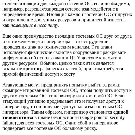
степень изоляции для каждой гостевой ОС, если необходимо,
например, разрешая/запрещая сетевое взаимодействие в
определенное время. Изоляция каждой гостевой ОС от других
и ограничение доступных ресурсов и привилегий известна
как
помещение в песочницу
.
Еще одно преимущество изоляции гостевых ОС друг от друга
и от нижележащего гипервизора – это затруднение
проведения атак по техническим каналам. Эти атаки
используют физические свойства оборудования раскрывать
информацию об использовании ЦПУ, доступе к памяти и
другим ресурсам. Обычно, целью таких атак является
вскрытие криптографических ключей, при этом требуется
прямой физический доступ к хосту.
Атакующие могут предпринять попытку выйти за рамки
скомпрометированной гостевой ОС, чтобы получить доступ к
другим гостевым ОС, гипервизору или хостовой ОС. Если
атакующий успешно проделывает это и получает доступ к
гипервизору, то он получает доступ ко всем гостевым ОС
гипервизора. Таким образом, гипервизор становится
единой
точкой отказа
в плане безопасности (single point of security
failure) для всех гостевых ОС. Один сбой в гипервизоре
подвергает все гостевые ОС большому риску.