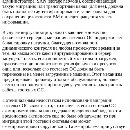
администратора. SAN (storage network), обеспечивающая
такую миграцию или транспортный канал (для неё), должна
быть полностью аутентифицирована и зашифрована для
сохранения целостности ВМ и предотвращения утечек
информации.
В случае виртуализации, охватывающей множество
физических серверов, миграция гостевых ОС поддерживает
балансировку нагрузки, благодаря возможности
динамического контроля на любом промежутке времени за
тем, на каком хосте какой виртуализированный сервер
запущен. То есть, если конкретный хост сильно загружен,
практически до полного истощения физических ресурсов,
одна или несколько его гостевых ОС должны быть
перенесены на менее загруженные машины. Этот механизм
предотвращает проблему отказа в обслуживании, но чаще
всего он используется просто для улучшения характеристик
работы гостевых ОС.
Потенциальным недостатком использования миграции
гостевых ОС является то, что в случае, если гостевая ОС
скомпрометирована или содержит вредоносный код, но эта
вредоносная активность еще не была обнаружена, то при
миграции этой гостевой системы она может
скомпрометировать другой хост. Та же проблема присутствует