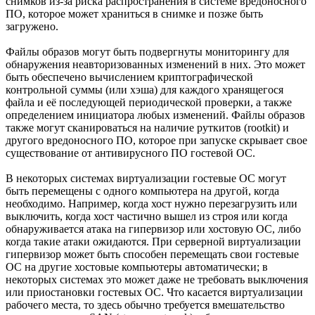
снимков из-за риска распространения в системе вредоносного
ПО, которое может храниться в снимке и позже быть
загружено.
Файлы образов могут быть подвергнуты мониторингу для
обнаружения неавторизованных изменений в них. Это может
быть обеспечено вычислением криптографической
контрольной суммы (или хэша) для каждого хранящегося
файла и её последующей периодической проверки, а также
определением инициатора любых изменений. Файлы образов
также могут сканироваться на наличие руткитов (rootkit) и
другого вредоносного ПО, которое при запуске скрывает свое
существование от антивирусного ПО гостевой ОС.
В некоторых системах виртуализации гостевые ОС могут
быть перемещены с одного компьютера на другой, когда
необходимо. Например, когда хост нужно перезагрузить или
выключить, когда хост частично вышел из строя или когда
обнаруживается атака на гипервизор или хостовую ОС, либо
когда такие атаки ожидаются. При серверной виртуализации
гипервизор может быть способен перемещать свои гостевые
ОС на другие хостовые компьютеры автоматически; в
некоторых системах это может даже не требовать выключения
или приостановки гостевых ОС. Что касается виртуализации
рабочего места, то здесь обычно требуется вмешательство