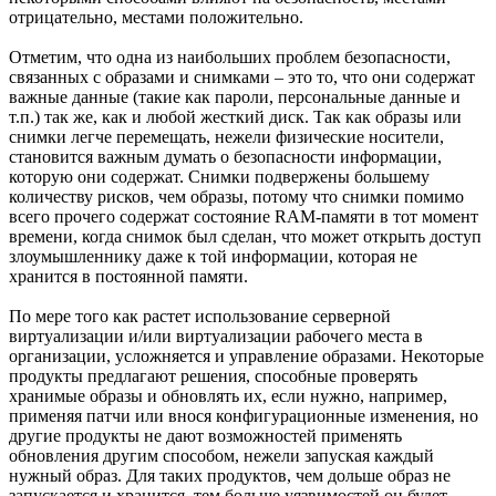
отрицательно, местами положительно.
Отметим, что одна из наибольших проблем безопасности,
связанных с образами и снимками – это то, что они содержат
важные данные (такие как пароли, персональные данные и
т.п.) так же, как и любой жесткий диск. Так как образы или
снимки легче перемещать, нежели физические носители,
становится важным думать о безопасности информации,
которую они содержат. Снимки подвержены большему
количеству рисков, чем образы, потому что снимки помимо
всего прочего содержат состояние RAM-памяти в тот момент
времени, когда снимок был сделан, что может открыть доступ
злоумышленнику даже к той информации, которая не
хранится в постоянной памяти.
По мере того как растет использование серверной
виртуализации и/или виртуализации рабочего места в
организации, усложняется и управление образами. Некоторые
продукты предлагают решения, способные проверять
хранимые образы и обновлять их, если нужно, например,
применяя патчи или внося конфигурационные изменения, но
другие продукты не дают возможностей применять
обновления другим способом, нежели запуская каждый
нужный образ. Для таких продуктов, чем дольше образ не
запускается и хранится, тем больше уязвимостей он будет