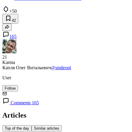
+50
42
165
21
Karma
Капля Олег Витальевич
@smileonl
User
Follow
Comments 165
Articles
Top of the day
Similar articles