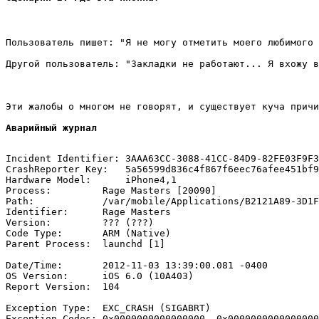
Пользователь пишет: "Я не могу отметить моего любимого 
Другой пользователь: "Закладки не работают... Я вхожу в
Эти жалобы о многом не говорят, и существует куча причи
Аварийный журнал
Incident Identifier: 3AAA63CC-3088-41CC-84D9-82FE03F9F3
CrashReporter Key:   5a56599d836c4f867f6eec76afee451bf9
Hardware Model:      iPhone4,1

Process:         Rage Masters [20090]

Path:            /var/mobile/Applications/B2121A89-3D1F
Identifier:      Rage Masters

Version:         ??? (???)

Code Type:       ARM (Native)

Parent Process:  launchd [1]

Date/Time:       2012-11-03 13:39:00.081 -0400

OS Version:      iOS 6.0 (10A403)

Report Version:  104

Exception Type:  EXC_CRASH (SIGABRT)

Exception Codes: 0x0000000000000000, 0x0000000000000000
