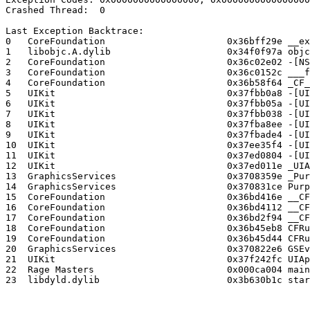
Crashed Thread:  0

Last Exception Backtrace:

0   CoreFoundation                	0x36bff29e __exceptionPreprocess + 158

1   libobjc.A.dylib               	0x34f0f97a objc_exception_throw + 26

2   CoreFoundation                	0x36c02e02 -[NSObject(NSObject) doesNotRecognizeSelector:] + 166

3   CoreFoundation                	0x36c0152c ___forwarding___ + 388

4   CoreFoundation                	0x36b58f64 _CF_forwarding_prep_0 + 20

5   UIKit                         	0x37fbb0a8 -[UIApplication sendAction:to:from:forEvent:] + 68

6   UIKit                         	0x37fbb05a -[UIApplication sendAction:toTarget:fromSender:forEvent:] + 26

7   UIKit                         	0x37fbb038 -[UIControl sendAction:to:forEvent:] + 40

8   UIKit                         	0x37fba8ee -[UIControl(Internal) _sendActionsForEvents:withEvent:] + 498

9   UIKit                         	0x37fbade4 -[UIControl touchesEnded:withEvent:] + 484

10  UIKit                         	0x37ee35f4 -[UIWindow _sendTouchesForEvent:] + 520

11  UIKit                         	0x37ed0804 -[UIApplication sendEvent:] + 376

12  UIKit                         	0x37ed011e _UIApplicationHandleEvent + 6150

13  GraphicsServices              	0x3708359e _PurpleEventCallback + 586

14  GraphicsServices              	0x370831ce PurpleEventCallback + 30

15  CoreFoundation                	0x36bd416e __CFRUNLOOP_IS_CALLING_OUT_TO_A_SOURCE1_PERFORM_FUNCTION__ + 30

16  CoreFoundation                	0x36bd4112 __CFRunLoopDoSource1 + 134

17  CoreFoundation                	0x36bd2f94 __CFRunLoopRun + 1380

18  CoreFoundation                	0x36b45eb8 CFRunLoopRunSpecific + 352

19  CoreFoundation                	0x36b45d44 CFRunLoopRunInMode + 100

20  GraphicsServices              	0x370822e6 GSEventRunModal + 70

21  UIKit                         	0x37f242fc UIApplicationMain + 1116

22  Rage Masters                  	0x000ca004 main (main.m:16)
