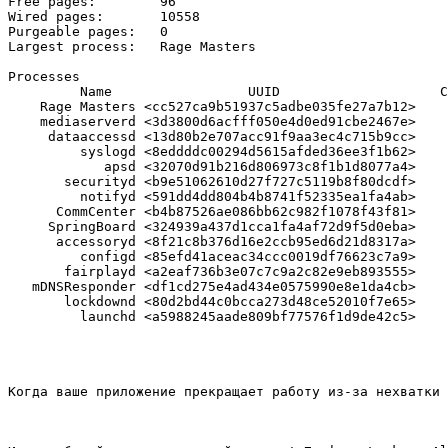
Free pages:        96

Wired pages:       10558

Purgeable pages:   0

Largest process:   Rage Masters

Processes

         Name                 UUID                    C
    Rage Masters <cc527ca9b51937c5adbe035fe27a7b12>    
    mediaserverd <3d3800d6acfff050e4d0ed91cbe2467e>    
     dataaccessd <13d80b2e707acc91f9aa3ec4c715b9cc>    
         syslogd <8eddddc00294d5615afded36ee3f1b62>    
            apsd <32070d91b216d806973c8f1b1d8077a4>    
       securityd <b9e51062610d27f727c5119b8f80dcdf>    
         notifyd <591dd4dd804b4b8741f52335ea1fa4ab>    
      CommCenter <b4b87526ae086bb62c982f1078f43f81>    
     SpringBoard <324939a437d1cca1fa4af72d9f5d0eba>    
      accessoryd <8f21c8b376d16e2ccb95ed6d21d8317a>    
         configd <85efd41aceac34ccc0019df76623c7a9>    
       fairplayd <a2eaf736b3e07c7c9a2c82e9eb893555>    
   mDNSResponder <df1cd275e4ad434e0575990e8e1da4cb>    
       lockdownd <80d2bd44c0bcca273d48ce52010f7e65>    
Когда ваше приложение прекращает работу из-за нехватки