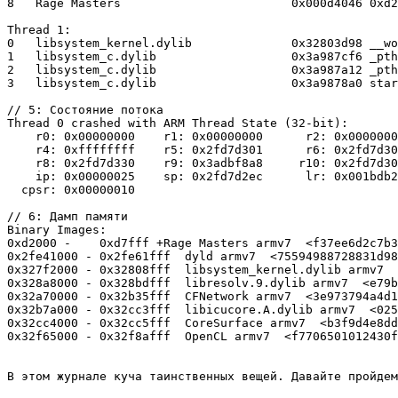
8   Rage Masters                  	0x000d4046 0xd2000 + 8262

Thread 1:

0   libsystem_kernel.dylib        	0x32803d98 __workq_kernreturn + 8

1   libsystem_c.dylib             	0x3a987cf6 _pthread_workq_return + 14

2   libsystem_c.dylib             	0x3a987a12 _pthread_wqthread + 362

3   libsystem_c.dylib             	0x3a9878a0 start_wqthread + 4

// 5: Состояние потока

Thread 0 crashed with ARM Thread State (32-bit):

    r0: 0x00000000    r1: 0x00000000      r2: 0x0000000
    r4: 0xffffffff    r5: 0x2fd7d301      r6: 0x2fd7d30
    r8: 0x2fd7d330    r9: 0x3adbf8a8     r10: 0x2fd7d30
    ip: 0x00000025    sp: 0x2fd7d2ec      lr: 0x001bdb2
  cpsr: 0x00000010

// 6: Дамп памяти

Binary Images:

0xd2000 -    0xd7fff +Rage Masters armv7  <f37ee6d2c7b3
0x2fe41000 - 0x2fe61fff  dyld armv7  <75594988728831d98
0x327f2000 - 0x32808fff  libsystem_kernel.dylib armv7  
0x328a8000 - 0x328bdfff  libresolv.9.dylib armv7  <e79b
0x32a70000 - 0x32b35fff  CFNetwork armv7  <3e973794a4d1
0x32b7a000 - 0x32cc3fff  libicucore.A.dylib armv7  <025
0x32cc4000 - 0x32cc5fff  CoreSurface armv7  <b3f9d4e8dd
В этом журнале куча таинственных вещей. Давайте пройдем