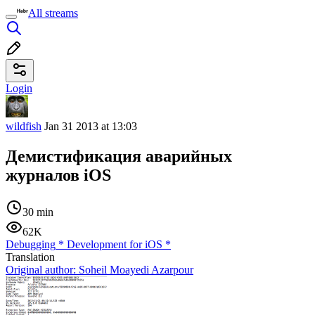
All streams
Login
wildfish
Jan 31 2013 at 13:03
Демистификация аварийных
журналов iOS
30 min
62K
Debugging
*
Development for iOS
*
Translation
Original author:
Soheil Moayedi Azarpour