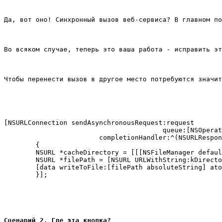
Да, вот оно! Синхронный вызов веб-сервиса? В главном по
Во всяком случае, теперь это ваша работа - исправить эт
Чтобы перенести вызов в другое место потребуются значит
[NSURLConnection sendAsynchronousRequest:request

					queue:[NSOperationQueue mainQueue]

			completionHandler:^(NSURLResponse *response, NSData *data, NSError *error)

	{

	NSURL *cacheDirectory = [[[NSFileManager defaultManager] URLsForDirectory:NSUserDirectory inDomains:NSCachesDirectory] lastObject];

	NSURL *filePath = [NSURL URLWithString:kDirectoryFile relativeToURL:cacheDirectory];

	[data writeToFile:[filePath absoluteString] atomically:YES];

Сценарий 2. Где эта кнопка?