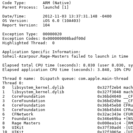
Code Type:       ARM (Native)

Parent Process:  launchd [1]

Date/Time:       2012-11-03 13:37:31.148 -0400

OS Version:      iOS 6.0 (10A403)

Report Version:  104

Exception Type:  00000020

Exception Codes: 0x000000008badf00d

Highlighted Thread:  0

Application Specific Information:

Soheil-Azarpour.Rage-Masters failed to launch in time

Elapsed total CPU time (seconds): 8.030 (user 8.030, sy
Elapsed application CPU time (seconds): 3.840, 10% CPU

Thread 0 name:  Dispatch queue: com.apple.main-thread

Thread 0:

0   libsystem_kernel.dylib        	0x327f2eb4 mach_msg_trap + 20

1   libsystem_kernel.dylib        	0x327f3048 mach_msg + 36

2   CoreFoundation                	0x36bd4040 __CFRunLoopServiceMachPort + 124

3   CoreFoundation                	0x36bd2d9e __CFRunLoopRun + 878

4   CoreFoundation                	0x36b45eb8 CFRunLoopRunSpecific + 352

5   CoreFoundation                	0x36b45d44 CFRunLoopRunInMode + 100

6   CFNetwork                     	0x32ac343e CFURLConnectionSendSynchronousRequest + 330

7   Foundation                    	0x346e69ba +[NSURLConnection sendSynchronousRequest:returningResponse:error:] + 242

8   Rage Masters                  	0x000ea1c4 -[RMAppDelegate application:didFinishLaunchingWithOptions:] (RMAppDelegate.m:36)

9   UIKit                         	0x37f30ad4 -[UIApplication _handleDelegateCallbacksWithOptions:isSuspended:restoreState:] + 248

10  UIKit                         	0x37f3065e -[UIApplication _callInitializationDelegatesForURL:payload:suspended:] + 1186
