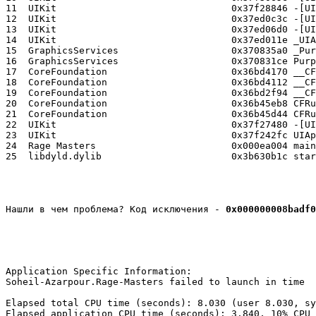
11  UIKit                         	0x37f28846 -[UIApplication _runWithURL:payload:launchOrientation:statusBarStyle:statusBarHidden:] + 694

12  UIKit                         	0x37ed0c3c -[UIApplication handleEvent:withNewEvent:] + 1000

13  UIKit                         	0x37ed06d0 -[UIApplication sendEvent:] + 68

14  UIKit                         	0x37ed011e _UIApplicationHandleEvent + 6150

15  GraphicsServices              	0x370835a0 _PurpleEventCallback + 588

16  GraphicsServices              	0x370831ce PurpleEventCallback + 30

17  CoreFoundation                	0x36bd4170 __CFRUNLOOP_IS_CALLING_OUT_TO_A_SOURCE1_PERFORM_FUNCTION__ + 32

18  CoreFoundation                	0x36bd4112 __CFRunLoopDoSource1 + 134

19  CoreFoundation                	0x36bd2f94 __CFRunLoopRun + 1380

20  CoreFoundation                	0x36b45eb8 CFRunLoopRunSpecific + 352

21  CoreFoundation                	0x36b45d44 CFRunLoopRunInMode + 100

22  UIKit                         	0x37f27480 -[UIApplication _run] + 664

23  UIKit                         	0x37f242fc UIApplicationMain + 1116

24  Rage Masters                  	0x000ea004 main (main.m:16)

Нашли в чем проблема? Код исключения - 
0x000000008badf0
Application Specific Information:

Soheil-Azarpour.Rage-Masters failed to launch in time

Elapsed total CPU time (seconds): 8.030 (user 8.030, sy