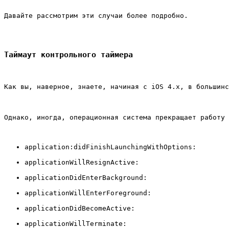
Давайте рассмотрим эти случаи более подробно.
Таймаут контрольного таймера
Как вы, наверное, знаете, начиная с iOS 4.x, в большинс
Однако, иногда, операционная система прекращает работу
application:didFinishLaunchingWithOptions:
applicationWillResignActive:
applicationDidEnterBackground:
applicationWillEnterForeground:
applicationDidBecomeActive:
applicationWillTerminate: