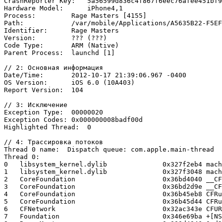
CrashReporter Key:   5a56599d836c4f867f6eec76afee451bf9
Hardware Model:      iPhone4,1

Process:         Rage Masters [4155]

Path:            /var/mobile/Applications/A5635B22-F5EF
Identifier:      Rage Masters

Version:         ??? (???)

Code Type:       ARM (Native)

Parent Process:  launchd [1]

// 2: Основная информация

Date/Time:       2012-10-17 21:39:06.967 -0400

OS Version:      iOS 6.0 (10A403)

Report Version:  104

// 3: Исключение

Exception Type:  00000020

Exception Codes: 0x000000008badf00d

Highlighted Thread:  0

// 4: Трассировка потоков

Thread 0 name:  Dispatch queue: com.apple.main-thread

Thread 0:

0   libsystem_kernel.dylib        	0x327f2eb4 mach_msg_trap + 20

1   libsystem_kernel.dylib        	0x327f3048 mach_msg + 36

2   CoreFoundation                	0x36bd4040 __CFRunLoopServiceMachPort + 124

3   CoreFoundation                	0x36bd2d9e __CFRunLoopRun + 878

4   CoreFoundation                	0x36b45eb8 CFRunLoopRunSpecific + 352

5   CoreFoundation                	0x36b45d44 CFRunLoopRunInMode + 100

6   CFNetwork                     	0x32ac343e CFURLConnectionSendSynchronousRequest + 330

7   Foundation                    	0x346e69ba +[NSURLConnection sendSynchronousRequest:returningResponse:error:] + 242
