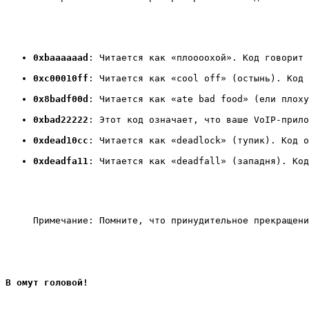
0xbaaaaaad
: Читается как «плоооохой». Код говорит 
0xc00010ff
: Читается как «cool off» (остынь). Код 
0x8badf00d
: Читается как «ate bad food» (ели плоху
0xbad22222
: Этот код означает, что ваше VoIP-прило
0xdead10cc
: Читается как «deadlock» (тупик). Код о
0xdeadfa11
: Читается как «deadfall» (западня). Код
Примечание: Помните, что принудительное прекращени
В омут головой!