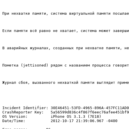
При нехватке памяти, система виртуальной памяти посылае
Если памяти всё равно не хватает, система может заверши
В аварийных журналах, созданных при нехватке памяти, не
Пометка (jettisoned) рядом с названием процесса говорит
Журнал сбоя, вызванного нехваткой памяти выглядит приме
Incident Identifier: 30E46451-53FD-4965-896A-457FC11AD0
CrashReporter Key:   5a56599d836c4f867f6eec76afee451bf9
OS Version:          iPhone OS 3.1.3 (7E18)

Date/Time:           2012-10-17 21:39:06.967 -0400
