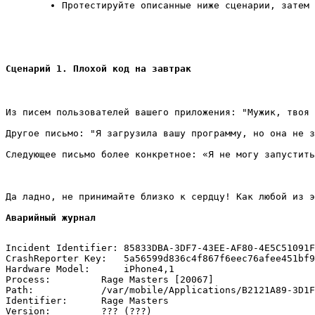
Протестируйте описанные ниже сценарии, затем 
Сценарий 1. Плохой код на завтрак
Из писем пользователей вашего приложения: "Мужик, твоя 
Другое письмо: "Я загрузила вашу программу, но она не з
Следующее письмо более конкретное: «Я не могу запустить
Да ладно, не принимайте близко к сердцу! Как любой из э
Аварийный журнал
Incident Identifier: 85833DBA-3DF7-43EE-AF80-4E5C51091F
CrashReporter Key:   5a56599d836c4f867f6eec76afee451bf9
Hardware Model:      iPhone4,1

Process:         Rage Masters [20067]

Path:            /var/mobile/Applications/B2121A89-3D1F
Identifier:      Rage Masters

Version:         ??? (???)
