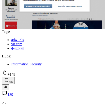
Tags:
adwords
vk.com
фишинг
Hubs:
Information Security
+149
64
139
25