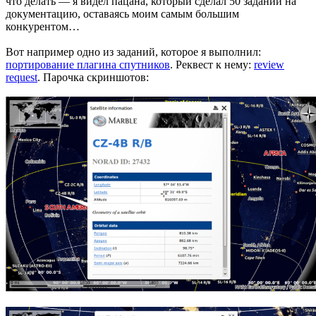
что делать — я видел пацана, который сделал 50 заданий на
документацию, оставаясь моим самым большим
конкурентом…
Вот например одно из заданий, которое я выполнил:
портирование плагина спутников
. Реквест к нему:
review
request
. Парочка скриншотов: