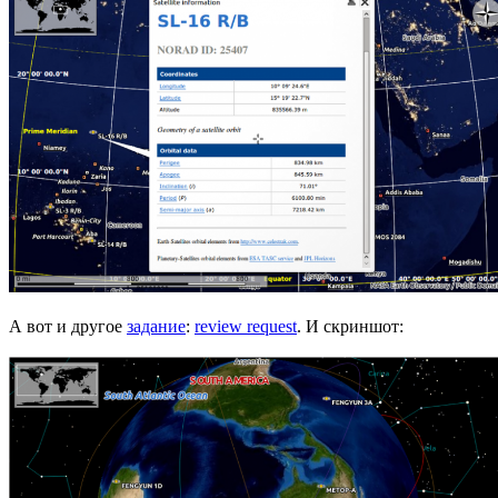
А вот и другое
задание
:
review request
. И скриншот: