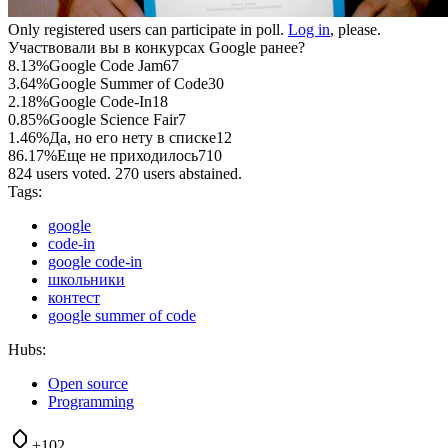
Only registered users can participate in poll.
Log in
, please.
Участвовали вы в конкурсах Google ранее?
8.13%
Google Code Jam
67
3.64%
Google Summer of Code
30
2.18%
Google Code-In
18
0.85%
Google Science Fair
7
1.46%
Да, но его нету в списке
12
86.17%
Еще не приходилось
710
824 users voted. 270 users abstained.
Tags:
google
code-in
google code-in
школьники
контест
google summer of code
Hubs:
Open source
Programming
+102