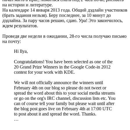
на истории и литературе.
На календаре 14 января 2013 года. Общий дэдлайн участников
(брать задания нельзя). Беру последнее, за 10 минут до
дэдлайна. За пару часов решаю, сдаю. Ура! Это закончилось,
ждем результатов.
Проведя две недели в ожидании, 28-го числа получаю письмо
на почту:
Hi Ilya,
Congratulations! You have been selected as one of the
20 Grand Prize Winners in the Google Code-in 2012
contest for your work with KDE.
We will not officially announce the winners until
February 4th on our blog so please do not tweet or
spread the word about this to your social media streams
or go on the org's IRC channel, discussion lists etc. You
can of course tell your family but please wait until after
the blog post goes live on February 4th at 17:00 UTC
to post about it and spread the word. Thanks.
…