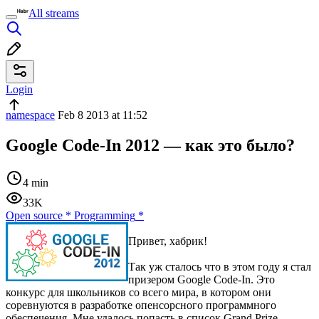
All streams
Login
namespace
Feb 8 2013 at 11:52
Google Code-In 2012 — как это было?
4 min
33K
Open source
*
Programming
*
Привет, хабрик!
Так уж сталось что в этом году я стал
призером Google Code-In. Это
конкурс для школьников со всего мира, в котором они
соревнуются в разработке опенсорсного программного
обеспечения. Мне удалось попасть в список Grand Prize