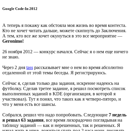
Google Code-In 2012
А теперь я покажу как обстояла моя жизнь во время контеста.
Кто не хочет читать дальше, можете скипнуть до Заключения.
А тем, кто все же хочет окунуться в это все мероприятие —
Geronimo!
26 ноября 2012 — конкурс начался. Сейчас я о нем еще ничего
не знаю.
Через 2 дня
tass
рассказывает мне о нем во время абсолютно
отдаленной от этой темы беседы. Я регистрируюсь.
Сейчас я, сделав только два задания, искренне надеюсь на
футболку. Сделав третее задание, я решил посмотреть список
выполненных заданий в KDE (организация, в которой я
участвовал). Тут я понял, что таких как я четверо-пятеро, и
что у меня есть все шансы.
Собрался, решил что надо попробовать. Следующие
7 недель
я решал 63 задания
, все время лихорадочно поглядывая на
таблицу заданий — как и нерешенных, так и решенных. Я
начал жить в ирке, ложиться спать под 2 часа ночи, рисовать