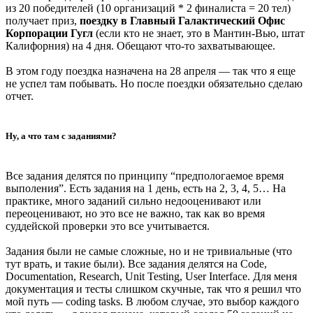
из 20 победителей (10 организаций * 2 финалиста = 20 тел)
получает приз,
поездку в Главный Галактический Офис
Корпорации Гугл
(если кто не знает, это в Мантин-Вью, штат
Калифорния) на 4 дня. Обещают что-то захватывающее.
В этом году поездка назначена на 28 апреля — так что я еще
не успел там побывать. Но после поездки обязательно сделаю
отчет.
Ну, а что там с заданиями?
Все задания делятся по принципу “предпологаемое время
выполения”. Есть задания на 1 день, есть на 2, 3, 4, 5… На
практике, много заданий сильно недооценивают или
переоценивают, но это все не важно, так как во время
суддейской проверки это все учитывается.
Задания были не самые сложные, но и не тривиальные (что
тут врать, и такие были). Все задания делятся на Code,
Documentation, Research, Unit Testing, User Interface. Для меня
документация и тесты слишком скучные, так что я решил что
мой путь — coding tasks. В любом случае, это выбор каждого