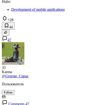
Hubs:
Development of mobile applications
+28
44
47
33
Karma
@Gerente_Capaz
Пользователь
Follow
Comments 47