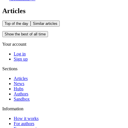
Articles
Top of the day
Similar articles
Show the best of all time
Your account
Log in
Sign up
Sections
Articles
News
Hubs
Authors
Sandbox
Information
How it works
For authors