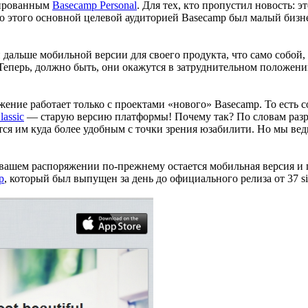
сированным
Basecamp Personal
. Для тех, кто пропустил новость: 
 (до этого основной целевой аудиторией Basecamp был малый бизн
ти дальше мобильной версии для своего продукта, что само собой
Теперь, должно быть, они окажутся в затруднительном положени
ение работает только с проектами «нового» Basecamp. То есть с
assic
— старую версию платформы! Почему так? По словам разраб
тся им куда более удобным с точки зрения юзабилити. Но мы ве
в вашем распоряжении по-прежнему остается мобильная версия 
p
, который был выпущен за день до официального релиза от 37 si