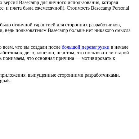
это версия Basecamp для личного использования, которая
ес, и плата была ежемесячной). Стоимость Basecamp Personal
, было отличной гарантией для сторонних разработчиков,
и, ведь пользователям Basecamp больше нет никакого смысла
о всем, что вы создали после
большой перезагрузки
в начале
отчиков, дело, конечно, не в том, что пользователи старой
дь понимаем, что основная причина — мотивировать к
и приложения, выпущенные сторонними разработчиками.
gnals.