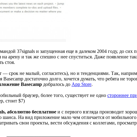
мандой 37signals и запущенная еще в далеком 2004 году, до сих 
я на арену и так же спешно с нее спуститься. Даже появление та
ь стоя.
т — срок не малый, согласитесь), но и тенденциями. Так, напри
ecamp достаточно долго, хочется думать, что ребята не торопил
иложение Basecamp
добралось до
App Store
.
обильный браузер, более того, существует не одно
стороннее пр
р, стоит $7)
ls, абсолютно бесплатное
и с первого взгляда производит хорош
о шанса. На вид приложение мало чем отличается от мобильного
атривать свои проекты, вести обсуждения с коллегами, просматри