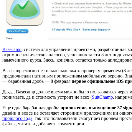
Basecamp
, система для управления проектами, разработанная ко
огромное количество аналогов, успевших за эти 8 лет поднятьс
намеченного курса. Здесь, конечно, остается только аплодироват
Basecamp смогли не только выдержать проверку временем (8 ле
предпочитали нативным приложениям мобильную версию. Зная Bas
— барабанная дробь — 8 февраля
первое официальное iOS пр
Да-да, Basecamp долгое время можно было пользоваться через м
понимаете, да и стоимость устроит не всех (
SuitChamp
, наприме
Еще одна барабанная дробь:
приложение, выпущенное 37 signa
дизайн и вовсе не оставляет сторонним приложениям ни одног
прошлого года,
так что пользователи смогут без проблем просм
файлы, читать и добавлять комментарии.