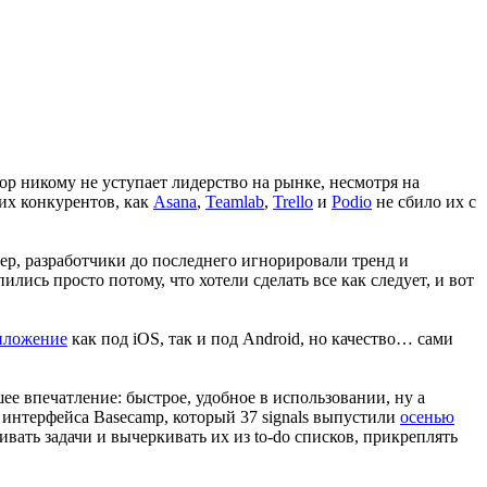
пор никому не уступает лидерство на рынке, несмотря на
ких конкурентов, как
Asana
,
Teamlab
,
Trello
и
Podio
не сбило их с
мер, разработчики до последнего игнорировали тренд и
ись просто потому, что хотели сделать все как следует, и вот
иложение
как под iOS, так и под Android, но качество… сами
ее впечатление: быстрое, удобное в использовании, ну а
 интерфейса Basecamp, который 37 signals выпустили
осенью
вать задачи и вычеркивать их из to-do списков, прикреплять