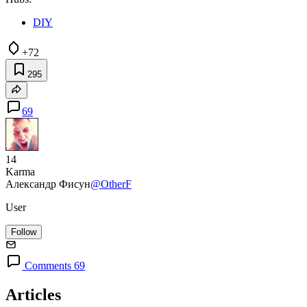
DIY
+72
295
69
14
Karma
Александр Фисун
@OtherF
User
Follow
Comments 69
Articles