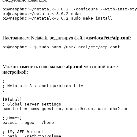
pi@raspbmc:~/netatalk-3.0.2 ./configure --with-init-sty
pi@raspbmc:~/netatalk-3.0.2 make

Настраиваем Netatalk, редактируя файл
/usr/local/etc/afp.conf
:
Можно заменить содержимое
afp.conf
указанной ниже
настройкой:
;

; Netatalk 3.x configuration file

;

[Global]

; Global server settings

uam list = uams_guest.so, uams_dhx.so, uams_dhx2.so

;[Homes]

basedir regex = /home

; [My AFP Volume]

; path = /path/to/volume
