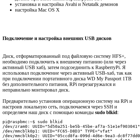
установка и настройка Avahi и Netatalk демонов
настройка Mac OS X
Подключение и настройка внешних USB дисков
Диск, отформатированный под файловую систему HFS+,
необходимо подключить к внешнему питанию (или через
активный USB хаб), затем подсоединить к RaspberryPi. Я
использовал подключение через активный USB-хаб, так как
при подключении портативного диска WD My Passport 1TB
без дополнительного питания, RPi перезагружался и
неправильно монтировал диск.
Предварительно установив операционную систему на RPi и
настроив локальную сеть, подключаемся через SSH и
определяем наш диск с помощью команды
sudo blkid
:
pi@raspbmc:~$ sudo blkid

/dev/zram0: UUID="5d50a251-be5b-45be-af7a-51e1ef903041"
/dev/mmcblk0p1: UUID="FC65-D8D3" TYPE="vfat" 

/dev/mmcblk0p2: UUID="05ccd8fa-099d-4d6e-9ea3-dc8f77dd0