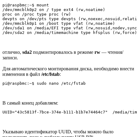
pi@raspbmc:~$ mount

/dev/mmcblk0p2 on / type ext4 (rw,noatime)

proc on /proc type proc (rw)

devpts on /dev/pts type devpts (rw,noexec,nosuid,relati
/dev/mmcblk0p1 on /boot type vfat (rw,noatime)

/dev/sda1 on /media/EFI type vfat (rw,nosuid,nodev,sync
отлично,
sda2
подмонтировалось в режиме
rw
— чтения/
записи.
Для автоматического монтирования диска, необходимо внести
изменения в файл
/etc/fstab
:
В самый конец добавляем:
Указываю идентификатор UUID, чтобы можно было