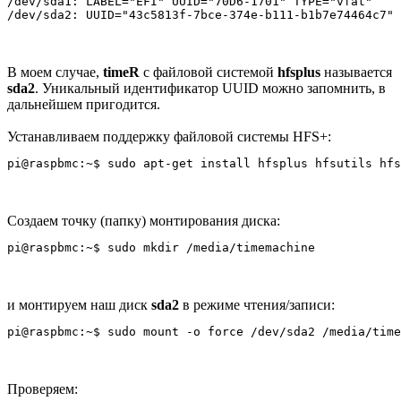
/dev/sda1: LABEL="EFI" UUID="70D6-1701" TYPE="vfat" 

В моем случае,
timeR
с файловой системой
hfsplus
называется
sda2
. Уникальный идентификатор UUID можно запомнить, в
дальнейшем пригодится.
Устанавливаем поддержку файловой системы HFS+:
Создаем точку (папку) монтирования диска:
и монтируем наш диск
sda2
в режиме чтения/записи:
Проверяем: