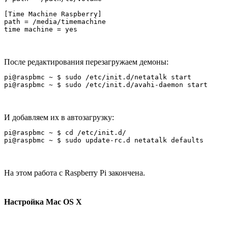
[Time Machine Raspberry]

path = /media/timemachine

После редактирования перезагружаем демоны:
pi@raspbmc ~ $ sudo /etc/init.d/netatalk start

И добавляем их в автозагрузку:
pi@raspbmc ~ $ cd /etc/init.d/

На этом работа с Raspberry Pi закончена.
Настройка Mac OS X