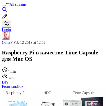
All streams
Login
OtherF
Feb 12 2013 at 12:52
Raspberry Pi в качестве Time Capsule
для Mac OS
4 min
94K
DIY
From sandbox