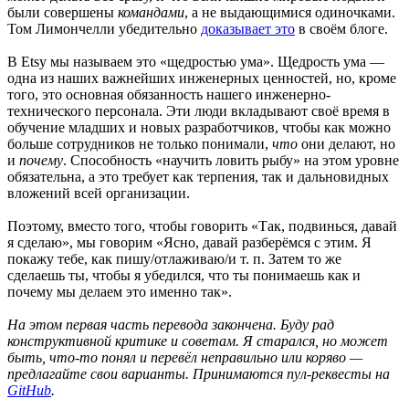
были совершены
командами
, а не выдающимися одиночками.
Том Лимончелли убедительно
доказывает это
в своём блоге.
В Etsy мы называем это «щедростью ума». Щедрость ума —
одна из наших важнейших инженерных ценностей, но, кроме
того, это основная обязанность нашего инженерно-
технического персонала. Эти люди вкладывают своё время в
обучение младших и новых разработчиков, чтобы как можно
больше сотрудников не только понимали,
что
они делают, но
и
почему
. Способность «научить ловить рыбу» на этом уровне
обязательна, а это требует как терпения, так и дальновидных
вложений всей организации.
Поэтому, вместо того, чтобы говорить «Так, подвинься, давай
я сделаю», мы говорим «Ясно, давай разберёмся с этим. Я
покажу тебе, как пишу/отлаживаю/и т. п. Затем то же
сделаешь ты, чтобы я убедился, что ты понимаешь как и
почему мы делаем это именно так».
На этом первая часть перевода закончена. Буду рад
конструктивной критике и советам. Я старался, но может
быть, что-то понял и перевёл неправильно или коряво —
предлагайте свои варианты. Принимаются пул-реквесты на
GitHub
.