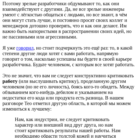
Поэтому зрелые разработчики обдумывают то, как они
взаимодействуют с другими. Да, не все зрелые инженеры
умеют с лёгкостью общаться с людьми, но все знают, в чём
они могут стать лучше, и постоянно просят своих коллег и
менеджеров дотошно проверять, что и как они делают. Им
важно быть напористыми в распространении своих идей, но
не пассивными или агрессивными.
Я уже
говорил
, но стоит подчеркнуть это ещё раз: то, в какой
степени другие люди хотят с вами работать, напрямую
говорит о том, насколько успешны вы будете в своей карьере
разработчика. Будьте человеком, с которым все хотят работать.
Это не значит, что вам не следует конструктивно критиковать
работу
(или выслушивать критику), проделанную другим
человеком (но не его личность), боясь кого-то обидеть. Между
обзыванием кого-нибудь дебилом и указыванием на
недостатки его кода или продукта есть разница. В нашем
разговоре Тео отметил другую область, в которой мы можем
измениться к лучшему:
Нам, как индустрии, не следует критиковать
характер или внешний вид друг друга, но нам
стоит критиковать результаты нашей работы. Нам
необходимо обрасти толстой кожей и научиться