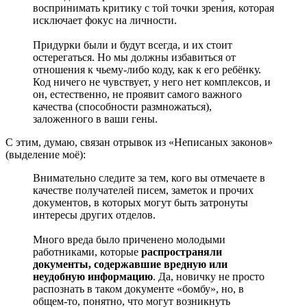
воспринимать критику с той точки зрения, которая
исключает фокус на личности.
Придурки были и будут всегда, и их стоит
остерегаться. Но мы должны избавиться от
отношения к чьему-либо коду, как к его ребёнку.
Код ничего не чувствует, у него нет комплексов, и
он, естественно, не проявит самого важного
качества (способности размножаться),
заложенного в ваши гены.
С этим, думаю, связан отрывок из «Неписаных законов»
(выделение моё):
Внимательно следите за тем, кого вы отмечаете в
качестве получателей писем, заметок и прочих
документов, в которых могут быть затронуты
интересы других отделов.
Много вреда было приченено молодыми
работниками, которые
распространяли
документы, содержавшие вредную или
неудобную информацию
. Да, новичку не просто
распознать в таком документе «бомбу», но, в
общем-то, понятно, что могут возникнуть