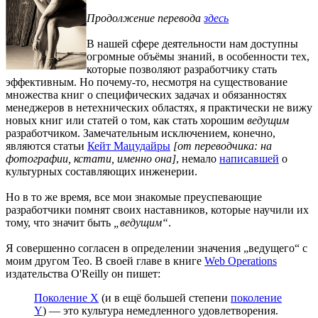
Продолжение перевода
здесь
В нашей сфере деятельности нам доступны
огромные объёмы знаний, в особенности тех,
которые позволяют разработчику стать
эффективным. Но почему-то, несмотря на существование
множества книг о специфических задачах и обязанностях
менеджеров в нетехнических областях, я практически не вижу
новых книг или статей о том, как стать хорошим
ведущим
разработчиком. Замечательным исключением, конечно,
являются статьи
Кейт Maцудайры
[от переводчика: на
фотографии, кстати, именно она]
, немало
написавшей
о
культурных составляющих инженерии.
Но в то же время, все мои знакомые преуспевающие
разработчики помнят своих наставников, которые научили их
тому, что значит быть
„ведущим“
.
Я совершенно согласен в определении значения „ведущего“ с
моим другом Тео. В своей главе в книге
Web Operations
издательства O'Reilly он пишет:
Поколение X
(и в ещё большей степени
поколение
Y
) — это культура немедленного удовлетворения.