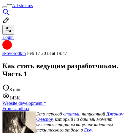
All streams
Login
skovorodkin
Feb 17 2013 at 19:47
Как стать ведущим разработчиком.
Часть 1
8 min
143K
Website development
*
From sandbox
Это перевод
статьи
, написанной
Джоном
Оллспоу
, который на данный момент
является старшим вице-президентом
технического отдела в
Etsy
.