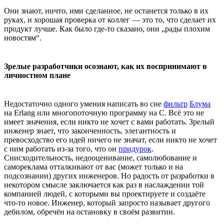
Они знают, ничто, ими сделанное, не останется только в их
руках, и хорошая проверка от коллег — это то, что сделает их
продукт лучше. Как было где-то сказано, они „рады плохим
новостям“.
Зрелые разработчики осознают, как их воспринимают в
личностном плане
Недостаточно одного умения написать во сне
фильтр
Блума
на Erlang или многопоточную программу на C. Всё это не
имеет значения, если никто не хочет с вами работать. Зрелый
инженер знает, что законченность, элегантность и
превосходство его идей ничего не значат, если никто не хочет
с ним работать из-за того, что он
придурок
.
Снисходительность, недооценивание, самолюбование и
самореклама отталкивают от вас (может только и на
подсознании) других инженеров. Но радость от разработки в
некотором смысле заключается как раз в наслаждении той
компанией людей, с которыми вы проектируете и создаёте
что-то новое. Инженер, который запросто называет другого
дебилом, обречён на остановку в своём развитии.