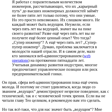
Я работал с поразительным количеством
инженеров, рассчитывающих, что их „карьерный
путь“ до высших инженерных должностей займёт
не более пяти лет только потому, что они умные.
Но это просто невозможно. Их слишком много. Не
каждый может быть ведущим. Неужели, если
через пять лет вы ведущий, значит вы на пике
своего развития? Разве ещё через пять лет вы не
получите ещё более ценный опыт? Что тогда?
„Супер инженер“? А ещё через пять лет? „Супер-
пупер инженер“. Думаю, проблема заключается в
молодости нашей отрасли. И в самом деле, мало
кто занимался веб-администрированием (
web
operations
) на протяжении пятнадцати лет.
Учитывая динамику развития индустрии, многие
предпочитают управленческие позиции или риск
предпринимательской гонки.
Он прав, сфера веб-администрирования пока ещё очень
молода. И поэтому не стоит удивляться, когда люди со
званием „ведущих“ демонстрируют незрелое поведение, как с
технической, так и с человеческой точек зрения. Если вы не
читали главу Тео целиком, я рекомендую вам это сделать.
Но так всё-таки, что для нас значит быть „ведущим“? Мне