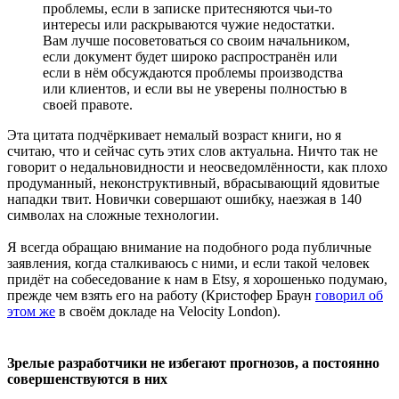
проблемы, если в записке притесняются чьи-то
интересы или раскрываются чужие недостатки.
Вам лучше посоветоваться со своим начальником,
если документ будет широко распространён или
если в нём обсуждаются проблемы производства
или клиентов, и если вы не уверены полностью в
своей правоте.
Эта цитата подчёркивает немалый возраст книги, но я
считаю, что и сейчас суть этих слов актуальна. Ничто так не
говорит о недальновидности и неосведомлённости, как плохо
продуманный, неконструктивный, вбрасывающий ядовитые
нападки твит. Новички совершают ошибку, наезжая в 140
символах на сложные технологии.
Я всегда обращаю внимание на подобного рода публичные
заявления, когда сталкиваюсь с ними, и если такой человек
придёт на собеседование к нам в Etsy, я хорошенько подумаю,
прежде чем взять его на работу (Кристофер Браун
говорил об
этом же
в своём докладе на Velocity London).
Зрелые разработчики не избегают прогнозов, а постоянно
совершенствуются в них