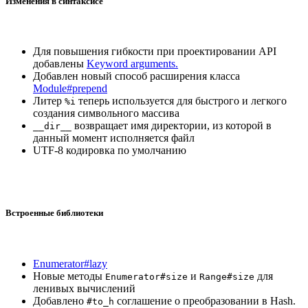
Изменения в синтаксисе
Для повышения гибкости при проектировании API
добавлены
Keyword arguments.
Добавлен новый способ расширения класса
Module#prepend
Литер
теперь используется для быстрого и легкого
%i
создания символьного массива
возвращает имя директории, из которой в
__dir__
данный момент исполняется файл
UTF-8 кодировка по умолчанию
Встроенные библиотеки
Enumerator#lazy
Новые методы
и
для
Enumerator#size
Range#size
ленивых вычислений
Добавлено
соглашение о преобразовании в Hash.
#to_h