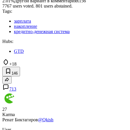
2.01%
Другой вариант в комментариях
156
7767 users voted. 801 users abstained.
Tags:
зарплата
накопление
кредитно-денежная система
Hubs:
GTD
+18
146
713
27
Karma
Ренат Биктагиров
@Qkish
User