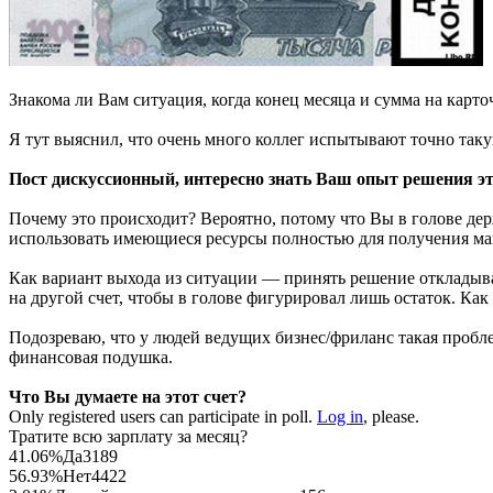
Знакома ли Вам ситуация, когда конец месяца и сумма на карто
Я тут выяснил, что очень много коллег испытывают точно такую
Пост дискуссионный, интересно знать Ваш опыт решения э
Почему это происходит? Вероятно, потому что Вы в голове дер
использовать имеющиеся ресурсы полностью для получения макс
Как вариант выхода из ситуации — принять решение откладыват
на другой счет, чтобы в голове фигурировал лишь остаток. Ка
Подозреваю, что у людей ведущих бизнес/фриланс такая пробле
финансовая подушка.
Что Вы думаете на этот счет?
Only registered users can participate in poll.
Log in
, please.
Тратите всю зарплату за месяц?
41.06%
Да
3189
56.93%
Нет
4422