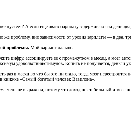
чке пустеет? А если еще аванс/зарплату задерживают на день-два
 же проблему, вне зависимости от уровня зарплаты — в два, три
той проблемы.
Мой вариант дальше.
жите цифру, ассоциируете ее с промежутком в месяц, а мозг авт
имум удовольствия/стимулов. Копить не получается, деньги ухо
ь раз в месяц во что бы это ни стало, тогда мозг перестроится
к в книжке «Самый богатый человек Вавилона».
ма меньше выражена, потому что доход не стабильный и мозг не