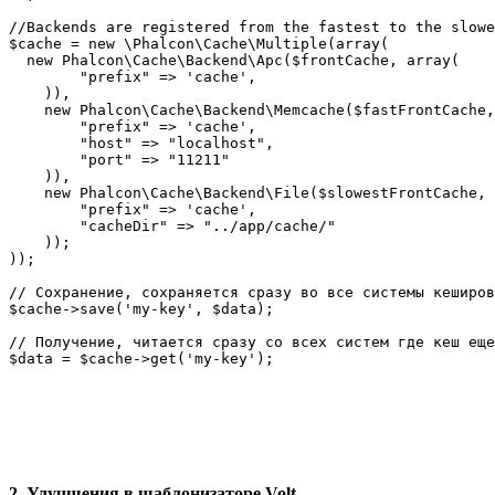
//Backends are registered from the fastest to the slowe
$cache = new \Phalcon\Cache\Multiple(array(

  new Phalcon\Cache\Backend\Apc($frontCache, array(

        "prefix" => 'cache',

    )),

    new Phalcon\Cache\Backend\Memcache($fastFrontCache,
        "prefix" => 'cache',

        "host" => "localhost",

        "port" => "11211"

    )),

    new Phalcon\Cache\Backend\File($slowestFrontCache, 
        "prefix" => 'cache',

        "cacheDir" => "../app/cache/"

    ));

));

// Сохранение, сохраняется сразу во все системы кеширов
$cache->save('my-key', $data);

// Получение, читается сразу со всех систем где кеш еще
2. Улучшения в шаблонизаторе Volt