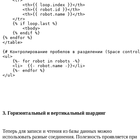
    <tr>

        <th>{{ loop.index }}</th>

        <th>{{ robot.id }}</th>

        <th>{{ robot.name }}</th>

    </tr>

    {% if loop.last %}

        <tbody>

    {% endif %}

{% endfor %}

</table>

{# Контролирование пробелов в разделении (Space control
<ul>

    {%- for robot in robots -%}

    <li>  {{- robot.name -}}</li>

    {%- endfor %}

3. Горизонтальный и вертикальный шардинг
Теперь для записи и чтения из базы данных можно
использовать разные соединения. Полезность проявляется при