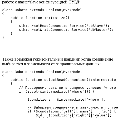
работе с master/slave конфигурацией СУБД:
class Robots extends Phalcon\Mvc\Model

{

    public function initialize()

    {

        $this->setReadConnectionService('dbSlave');

        $this->setWriteConnectionService('dbMaster');

    }

Также возможен горизонтальный шардинг, когда соединение
выбирается в зависимости от запрашиваемых данных:
class Robots extends Phalcon\Mvc\Model

{

    public function selectReadConnection($intermediate,
    {

        // Проверяем, есть ли в запросе условие 'where'

        if (isset($intermediate['where'])) {

            $conditions = $intermediate['where'];

            // Выбираем соединение в зависимости по тре
            if ($conditions['left']['name'] == 'id') {

                $id = $conditions['right']['value'];
