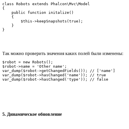
class Robots extends Phalcon\Mvc\Model

{

    public function initalize()

    {

        $this->keepSnapshots(true);

    }

Так можно проверить значения каких полей были изменены:
$robot = new Robots();

$robot->name = 'Other name';

var_dump($robot->getChangedFields()); // ['name']

var_dump($robot->hasChanged('name')); // true

5. Динамическое обновление