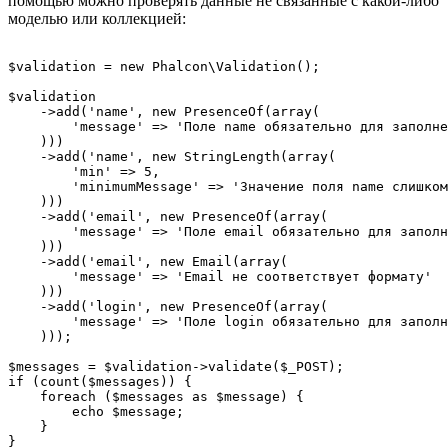
помощью можно проверять данные не связанные с какой-либо
моделью или коллекцией:
$validation = new Phalcon\Validation();

$validation

    ->add('name', new PresenceOf(array(

        'message' => 'Поле name обязательно для заполне
    )))

    ->add('name', new StringLength(array(

        'min' => 5,

        'minimumMessage' => 'Значение поля name слишком
    )))

    ->add('email', new PresenceOf(array(

        'message' => 'Поле email обязательно для заполн
    )))

    ->add('email', new Email(array(

        'message' => 'Email не соответствует формату'

    )))

    ->add('login', new PresenceOf(array(

        'message' => 'Поле login обязательно для заполн
    )));

$messages = $validation->validate($_POST);

if (count($messages)) {

    foreach ($messages as $message) {

        echo $message;

    }
