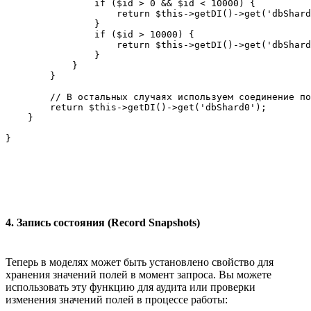
                if ($id > 0 && $id < 10000) {

                    return $this->getDI()->get('dbShard
                }

                if ($id > 10000) {

                    return $this->getDI()->get('dbShard
                }

            }

        }

        // В остальных случаях используем соединение по
        return $this->getDI()->get('dbShard0');

    }

4. Запись состояния (Record Snapshots)
Теперь в моделях может быть установлено свойство для
хранения значений полей в момент запроса. Вы можете
использовать эту функцию для аудита или проверки
изменения значений полей в процессе работы: