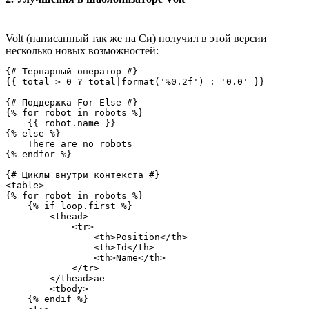
Volt (написанный так же на Си) получил в этой версии
несколько новых возможностей:
{# Тернарный оператор #}

{{ total > 0 ? total|format('%0.2f') : '0.0' }}

{# Поддержка For-Else #}

{% for robot in robots %}

    {{ robot.name }}

{% else %}

    There are no robots

{% endfor %}

{# Циклы внутри контекста #}

<table>

{% for robot in robots %}

    {% if loop.first %}

        <thead>

            <tr>

                <th>Position</th>

                <th>Id</th>

                <th>Name</th>

            </tr>

        </thead>ae

        <tbody>

    {% endif %}
