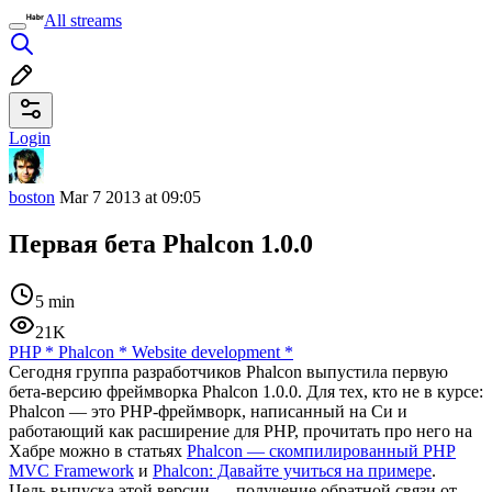
All streams
Login
boston
Mar 7 2013 at 09:05
Первая бета Phalcon 1.0.0
5 min
21K
PHP
*
Phalcon
*
Website development
*
Сегодня группа разработчиков Phalcon выпустила первую
бета-версию фреймворка Phalcon 1.0.0. Для тех, кто не в курсе:
Phalcon — это PHP-фреймворк, написанный на Си и
работающий как расширение для PHP, прочитать про него на
Хабре можно в статьях
Phalcon — скомпилированный PHP
MVC Framework
и
Phalcon: Давайте учиться на примере
.
Цель выпуска этой версии — получение обратной связи от