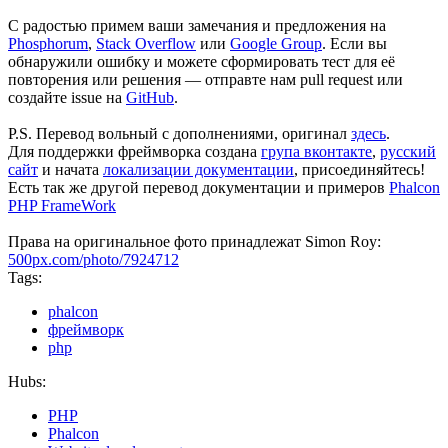
С радостью примем ваши замечания и предложения на
Phosphorum
,
Stack Overflow
или
Google Group
. Если вы
обнаружили ошибку и можете сформировать тест для её
повторения или решения — отправте нам pull request или
создайте issue на
GitHub
.
P.S. Перевод вольный с дополнениями, оригинал
здесь
.
Для поддержки фреймворка создана
група вконтакте
,
русский
сайт
и начата
локализации документации
, присоединяйтесь!
Есть так же другой перевод документации и примеров
Phalcon
PHP FrameWork
Права на оригинальное фото принадлежат Simon Roy:
500px.com/photo/7924712
Tags:
phalcon
фреймворк
php
Hubs:
PHP
Phalcon