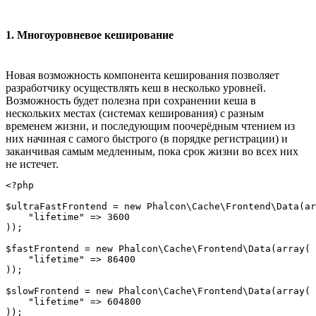
1. Многоуровневое кеширование
Новая возможность компонента кеширования позволяет
разработчику осуществлять кеш в несколько уровней.
Возможность будет полезна при сохранении кеша в
нескольких местах (системах кеширования) с разным
временем жизни, и последующим поочерёдным чтением из
них начиная с самого быстрого (в порядке регистрации) и
заканчивая самым медленным, пока срок жизни во всех них
не истечет.
<?php

$ultraFastFrontend = new Phalcon\Cache\Frontend\Data(ar
    "lifetime" => 3600

));

$fastFrontend = new Phalcon\Cache\Frontend\Data(array(

    "lifetime" => 86400

));

$slowFrontend = new Phalcon\Cache\Frontend\Data(array(

    "lifetime" => 604800

));
