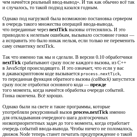
чем начнётся реальный
ввод-вывод».
И так как обычно всё так
и случалось, то такой подход казался годным.
Однако под нагрузкой была возможною постановка сервером
в очередь такого множества операций
ввода-вывода,
что переданные
через
nextTick
вызовы оттеснялись. И это
приводило к нелепым ошибкам, вызывало состояние гонки —
а исправить это было никак нельзя, если только не переменить
саму семантику nextTick.
Так что именно так мы и сделали. В версии 0.10 обработчики
nextTick
срабатывают сразу после каждого вызова,
из C++
в JavaScript происходящего. И это означает, что если у вас
в джаваскриптовом коде вызывается
,
process.nextTick
то переданная функция обратного вызова
(callback)
запустится
сразу после отработки основного кода —
прежде
того момента, когда начнётся обработка очереди событий.
Гонка окончена. Всё хорошо.
Однако были на свете и такие программы, которые
употребляли рекурсивный вызов
process.nextTick
именно
для откладывания очередного шага долгосрочных
низкоприоритетных задач до того момента, когда отработает
очередь событий
ввода-вывода.
Чтобы ничего не поломалось,
движок Node теперь станет печатать предупреждение о такой