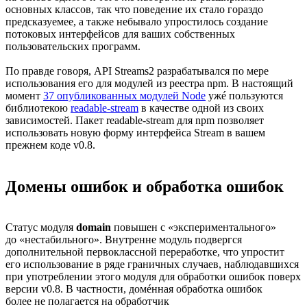
основных классов, так что поведение их стало гораздо
предсказуемее, а также небывало упростилось создание
потоковых интерфейсов для ваших собственных
пользовательских программ.
По правде говоря, API Streams2 разрабатывался по мере
использования его для модулей из реестра npm. В настоящий
момент
37 опубликованных модулей Node
ужé пользуются
библиотекою
readable-stream
в качестве одной из своих
зависимостей. Пакет readable-stream для npm позволяет
использовать новую форму интерфейса Stream в вашем
прежнем коде v0.8.
Домены ошибок и обработка ошибок
Статус модуля
domain
повышен с «экспериментального»
до «нестабильного».
Внутренне модуль подвергся
дополнительной первоклассной переработке, что упростит
его использование в ряде граничных случаев, наблюдавшихся
при употреблении этого модуля для обработки ошибок поверх
версии v0.8.
В частности, домéнная обработка ошибок
более не полагается на обработчик