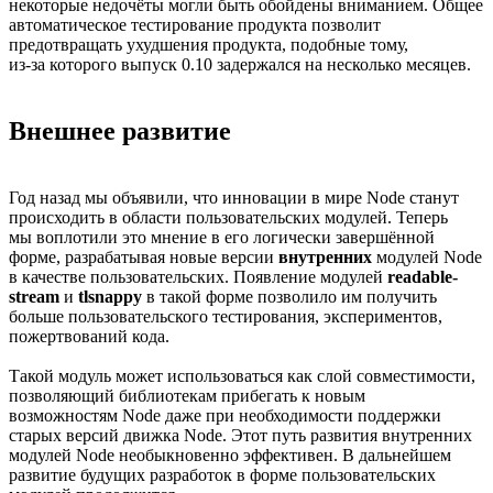
некоторые недочёты могли быть обойдены вниманием. Общее
автоматическое тестирование продукта позволит
предотвращать ухудшения продукта, подобные тому,
из-за которого
выпуск 0.10
задержался на несколько месяцев.
Внешнее развитие
Год назад мы объявили, что инновации в мире Node станут
происходить в области пользовательских модулей. Теперь
мы воплотили это мнение в его логически завершённой
форме, разрабатывая новые версии
внутренних
модулей Node
в качестве пользовательских. Появление модулей
readable-
stream
и
tlsnappy
в такой форме позволило им получить
больше пользовательского тестирования, экспериментов,
пожертвований кода.
Такой модуль может использоваться как слой совместимости,
позволяющий библиотекам прибегать к новым
возможностям Node даже при необходимости поддержки
старых версий движка Node. Этот путь развития внутренних
модулей Node необыкновенно эффективен. В дальнейшем
развитие будущих разработок в форме пользовательских