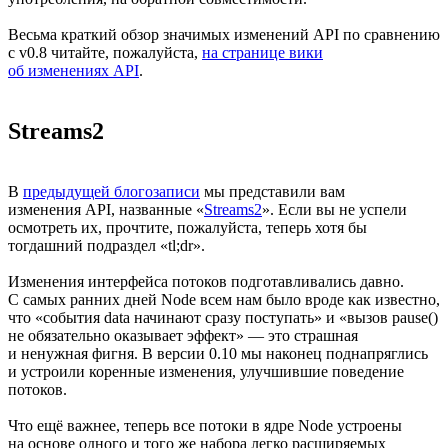
Весьма краткий обзор значимых изменений API по сравнению
с v0.8 читайте, пожалуйста,
на странице вики
об изменениях API
.
Streams2
В
предыдущей блогозаписи
мы представили вам
изменения API, названные «
Streams2
». Если вы не успели
осмотреть их, прочтите, пожалуйста, теперь хотя бы
тогдашний подраздел
«tl;dr».
Изменения интерфейса потоков подготавливались давно.
С самых ранних дней Node всем нам было вроде как известно,
что «события
data начинают сразу поступать»
и «вызов
pause()
не обязательно оказывает
эффект» —
это страшная
и ненужная фигня. В версии 0.10 мы наконец поднапряглись
и устроили коренные изменения, улучшившие поведение
потоков.
Что ещё важнее, теперь все потоки в ядре Node устроены
на основе одного и того же набора легко расширяемых