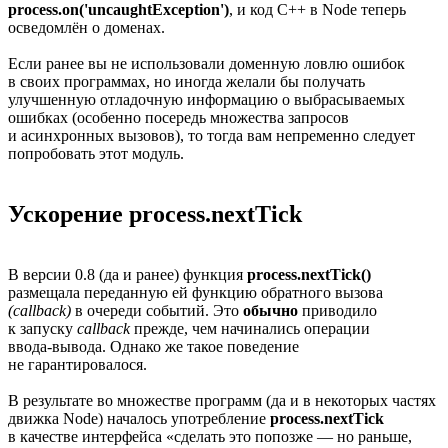
process.on('uncaughtException')
,
и код C++
в Node теперь
осведомлён о доменах.
Если ранее вы не использовали доменную ловлю ошибок
в своих программах, но иногда желали бы получать
улучшенную отладочную информацию о выбрасываемых
ошибках (особенно посередь множества запросов
и асинхронных вызовов), то тогда вам непременно следует
попробовать этот модуль.
Ускорение process.nextTick
В версии 0.8 (да и ранее) функция
process.nextTick()
размещала переданную ей функцию обратного вызова
(callback)
в очереди событий. Это
обычно
приводило
к запуску
callback
прежде, чем начинались операции
ввода-вывода.
Однако же такое поведение
не гарантировалося.
В результате во множестве программ (да и в некоторых частях
движка Node) началось употребление
process.nextTick
в качестве интерфейса «сделать это попозже — но раньше,