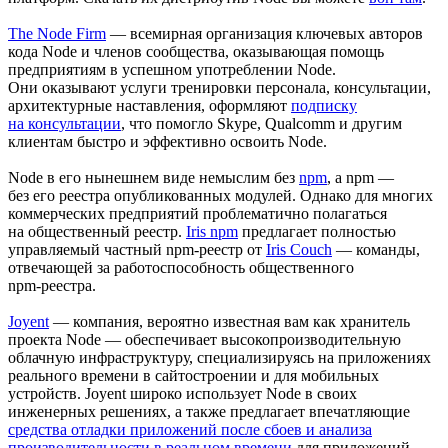
The Node Firm
— всемирная организация ключевых авторов
кода Node и членов сообщества, оказывающая помощь
предприятиям в успешном употреблении Node.
Они оказывают услуги тренировки персонала, консультации,
архитектурные наставления, оформляют
подписку
на консультации
, что помогло Skype, Qualcomm и другим
клиентам быстро и эффективно освоить Node.
Node в его нынешнем виде немыслим без
npm
, а npm —
без его реестра опубликованных модулей. Однако для многих
коммерческих предприятий проблематично полагаться
на общественный реестр.
Iris npm
предлагает полностью
управляемый частный
npm-реестр
от
Iris Couch
—
команды,
отвечающей за работоспособность общественного
npm-реестра.
Joyent
— компания, вероятно известная вам как хранитель
проекта Node — обеспечивает высокопроизводительную
облачную инфраструктуру, специализируясь на приложениях
реального времени в сайтостроении и для мобильных
устройств. Joyent широко использует Node в своих
инженерных решениях, а также предлагает впечатляющие
средства отладки приложений после сбоев и анализа
производительности в реальном времени
для приложений