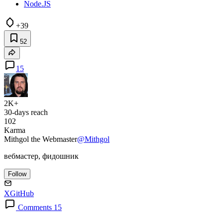
Node.JS
+39
52
15
2K+
30-days reach
102
Karma
Mithgol the Webmaster
@Mithgol
вебмастер, фидошник
Follow
X
GitHub
Comments 15