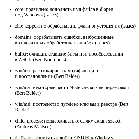
core: правильно дополнять имя файла в dlopen
под Windows (isaacs)
zlib: корректно обрабатывать флаги опустошения (isaacs)
domains: обрабатывать ошибки, выброшенные
во вложенных обработчиках ошибок (isaacs)
buffer: очищать старшие биты при преобразовании
в ASCII (Ben Noordhuis)
win/msi: разблокировать модификацию
и восстановление (Bert Belder)
win/msi: некоторые части Node сделать выбираемыми
(Bert Belder)
win/msi: постоянство путей ко ключам в реестре (Bert
Belder)
child_process: поддерживать отсылку dgram socket
(Andreas Madsen)
fs: будет возникать ошибка EISDIR в Windows