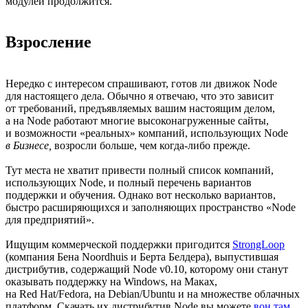
модулей продолжится.
Взросление
Нередко с интересом спрашивают, готов ли движок Node
для настоящего дела. Обычно я отвечаю, что это зависит
от требований, предъявляемых вашим настоящим делом,
а на Node работают многие высоконагруженные сайты,
и возможности «реальных» компаний, использующих Node
в Бизнесе,
возросли больше,
чем когда-либо
прежде.
Тут места не хватит привести полный список компаний,
использующих Node, и полный перечень вариантов
поддержки и обучения. Однако вот несколько вариантов,
быстро расширяющихся и заполняющих пространство «Node
для предприятий».
Ищущим коммерческой поддержки пригодится
StrongLoop
(компания Бена Noordhuis и Берта Белдера), выпустившая
дистрибутив, содержащий
Node v0.10,
которому они станут
оказывать поддержку на Windows, на Маках,
на Red Hat/Fedora, на Debian/Ubuntu и на множестве облачных
платформ. Скачать их дистрибутив Node вы можете
вон там
.