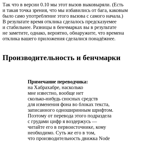
Так что в версии 0.10 мы этот вызов выковыряли. (Есть
и такая точка зрения, что мы избавились от бага, каковым
было само употребление этого вызова с самого начала.)
В результате время отклика сделалось предсказуемее
и стабильнее. Разницы в бенчмарках вы в результате
не заметите, однако, вероятно, обнаружите, что времена
отклика вашего приложения сделалися понадёжнее.
Производительность и бенчмарки
Примечание переводчика:
на Хабрахабре, насколько
мне известно, вообще нет
сколько-нибудь сносных
средств
для изменения фона во блоках текста,
записанного одноширинным шрифтом.
Поэтому от перевода этого подраздела
с грудами цифр я воздержусь —
читайте его в первоисточнике, кому
необходимо. Суть же его в том,
что производительность движка Node