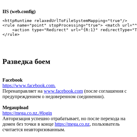
IIS (web.config)
<httpRuntime relaxedUrlToFileSystemMapping="true"/>

<rule name="point" stopProcessing="true"> <match url="^
    <action type="Redirect" url="{R:1}" redirectType="T
Разведка боем
Facebook
https://www.facebook.com.
Перенаправляет на
www.facebook.com
(после соглашения с
предупреждением о недоверенном соединении).
Megaupload
https://mega.co.nz./#login
Авторизация успешно отрабатывает, но после перехода на
домен без точки в конце
https://mega.co.nz
, пользователь
считается неавторизованным.