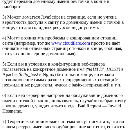
будет передана доменному имени без точки в конце и
наоборот.
3) Может ломаться JavaScript на странице, если не учтена
вероятность доступа к сайту по доменному имени с точкой в
конце, что для солидных ресурсов недопустимо.
4) Могут возникнуть проблемы с кэшированием страниц
сайта (например, тот же
www.cloudflare.com
просто не даёт
очищать кэш отдельных страниц с точкой в конце, сообщая,
что указано неверное доменное имя).
5) Если вы в условиях в конфигурации веб-сервера
полагаетесь на конкретное доменное имя (
%{HTTP_HOST}
в
Apache,
$http_host
в Nginx) без точки в конце, возможно
возникновение самых разных непредвиденных ситуаций:
неожиданные редиректы, чудеса с basic-авторизацией и т.п.
6) Если веб-сервер не настроен на обслуживание доменного
имени с точкой в конце, пользователь, случайно набрав точку
в конце домена, увидит что-то вроде: Bad Request — Invalid
Hostname.
7) Теоретически поисковые системы могут посчитать, что на
вашем ресурсе имеет место дублирование контента, если кто-