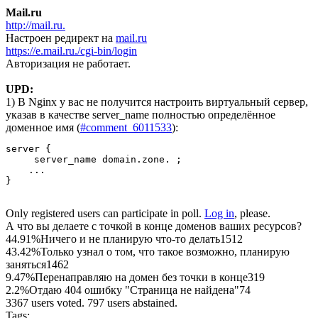
Mail.ru
http://mail.ru.
Настроен редирект на
mail.ru
https://e.mail.ru./cgi-bin/login
Авторизация не работает.
UPD:
1) В Nginx у вас не получится настроить виртуальный сервер,
указав в качестве server_name полностью определённое
доменное имя (
#comment_6011533
):
server {

     server_name domain.zone. ;

    ...

Only registered users can participate in poll.
Log in
, please.
А что вы делаете с точкой в конце доменов ваших ресурсов?
44.91%
Ничего и не планирую что-то делать
1512
43.42%
Только узнал о том, что такое возможно, планирую
заняться
1462
9.47%
Перенаправляю на домен без точки в конце
319
2.2%
Отдаю 404 ошибку "Страница не найдена"
74
3367 users voted. 797 users abstained.
Tags: