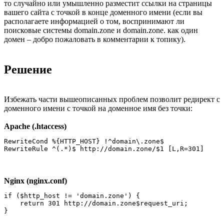
то случайно или умышленно разместит ссылки на страницы
вашего сайта с точкой в конце доменного имени (если вы
располагаете информацией о том, воспринимают ли
поисковые системы domain.zone и domain.zone. как один
домен – добро пожаловать в комментарии к топику).
Решение
Избежать части вышеописанных проблем позволит редирект с
доменного имени с точкой на доменное имя без точки:
Apache (.htaccess)
RewriteCond %{HTTP_HOST} !^domain\.zone$

Nginx (nginx.conf)
if ($http_host != 'domain.zone') {

    return 301 http://domain.zone$request_uri;
