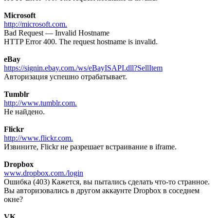
Microsoft
http://microsoft.com.
Bad Request — Invalid Hostname
HTTP Error 400. The request hostname is invalid.
eBay
https://signin.ebay.com./ws/eBayISAPI.dll?SellItem
Авторизация успешно отрабатывает.
Tumblr
http://www.tumblr.com.
Не найдено.
Flickr
http://www.flickr.com.
Извините, Flickr не разрешает встраивание в iframe.
Dropbox
www.dropbox.com./login
Ошибка (403) Кажется, вы пытались сделать что-то странное.
Вы авторизовались в другом аккаунте Dropbox в соседнем
окне?
VK