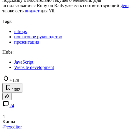
подсказку относительно текущего элемента. Для
использования с Ruby on Rails уже есть соответствующий
gem
,
также есть
виджет
для Yii.
Tags:
intro.js
пошаговое руководство
презентация
Hubs:
JavaScript
Website development
+128
1382
24
4
Karma
@exeditor