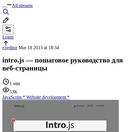
All streams
Login
exeditor
Mar 18 2013 at 18:34
intro.js — пошаговое руководство для
веб-страницы
1 min
53K
JavaScript
*
Website development
*