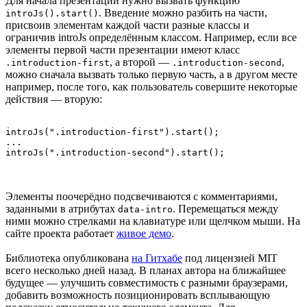
Для начала презентации нужно вызвать функцию
. Введение можно разбить на части,
introJs().start()
присвоив элементам каждой части разные классы и
ограничив introJs определённым классом. Например, если все
элементы первой части презентации имеют класс
, а второй —
,
.introduction-first
.introduction-second
можно сначала вызвать только первую часть, а в другом месте
например, после того, как пользователь совершите некоторые
действия — вторую:
introJs(".introduction-first").start();

...

Элементы поочерёдно подсвечиваются с комментариями,
заданными в атрибутах
. Перемещаться между
data-intro
ними можно стрелками на клавиатуре или щелчком мыши. На
сайте проекта работает
живое демо
.
Библиотека опубликована
на Гитхабе
под лицензией MIT
всего несколько дней назад. В планах автора на ближайшее
будущее — улучшить совместимость с разными браузерами,
добавить возможность позиционировать всплывающую