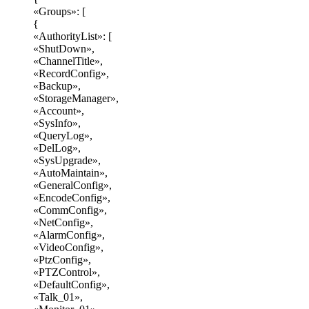
«Groups»: [
{
«AuthorityList»: [
«ShutDown»,
«ChannelTitle»,
«RecordConfig»,
«Backup»,
«StorageManager»,
«Account»,
«SysInfo»,
«QueryLog»,
«DelLog»,
«SysUpgrade»,
«AutoMaintain»,
«GeneralConfig»,
«EncodeConfig»,
«CommConfig»,
«NetConfig»,
«AlarmConfig»,
«VideoConfig»,
«PtzConfig»,
«PTZControl»,
«DefaultConfig»,
«Talk_01»,