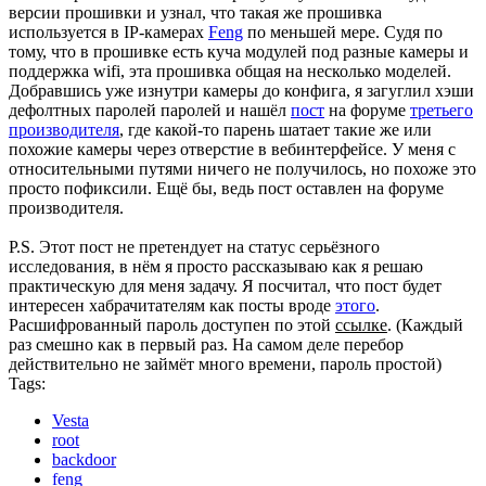
версии прошивки и узнал, что такая же прошивка
используется в IP-камерах
Feng
по меньшей мере. Судя по
тому, что в прошивке есть куча модулей под разные камеры и
поддержка wifi, эта прошивка общая на несколько моделей.
Добравшись уже изнутри камеры до конфига, я загуглил хэши
дефолтных паролей паролей и нашёл
пост
на форуме
третьего
производителя
, где какой-то парень шатает такие же или
похожие камеры через отверстие в вебинтерфейсе. У меня с
относительными путями ничего не получилось, но похоже это
просто пофиксили. Ещё бы, ведь пост оставлен на форуме
производителя.
P.S. Этот пост не претендует на статус серьёзного
исследования, в нём я просто рассказываю как я решаю
практическую для меня задачу. Я посчитал, что пост будет
интересен хабрачитателям как посты вроде
этого
.
Расшифрованный пароль доступен по этой
ссылке
. (Каждый
раз смешно как в первый раз. На самом деле перебор
действительно не займёт много времени, пароль простой)
Tags:
Vesta
root
backdoor
feng