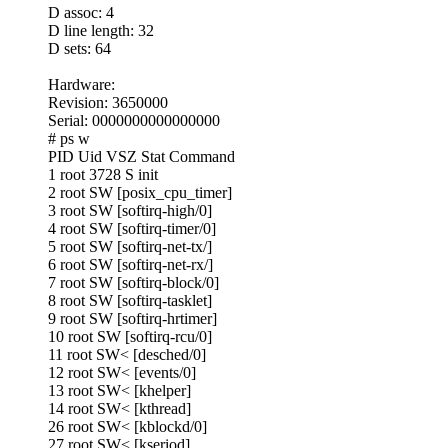
D assoc: 4
D line length: 32
D sets: 64
Hardware:
Revision: 3650000
Serial: 0000000000000000
# ps w
PID Uid VSZ Stat Command
1 root 3728 S init
2 root SW [posix_cpu_timer]
3 root SW [softirq-high/0]
4 root SW [softirq-timer/0]
5 root SW [softirq-net-tx/]
6 root SW [softirq-net-rx/]
7 root SW [softirq-block/0]
8 root SW [softirq-tasklet]
9 root SW [softirq-hrtimer]
10 root SW [softirq-rcu/0]
11 root SW< [desched/0]
12 root SW< [events/0]
13 root SW< [khelper]
14 root SW< [kthread]
26 root SW< [kblockd/0]
27 root SW< [kseriod]