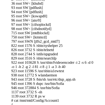
36 root SW< [khubd]
93 root SW [pdflush]
94 root SW [pdflush]
95 root SW< [kswapd0]
96 root SW< [aio/0]
97 root SW< [cifsoplockd]
98 root SW< [cifsdnotifyd]
715 root SW [mtdblockd]
750 root SW< [kmmcd]
797 root SWN [jffs2_gcd_mtd7]
822 root 1576 S /sbin/syshelper 25
826 root 3732 S /sbin/telnetd
828 root 2744 S /utils/upgraded
829 root 3516 S /sbin/searchIp
922 root 103628 S /usr/sbin/fvideoencoder -i 2 -s 6 -d 0
-o 1 -h 2 -g 2 -l 81 -t 8 -j 1 -a 3 -b 40
923 root 11596 S /usr/sbin/a1ewtest
938 root 12772 S wlandaemon
943 root 3728 S /bin/sh /usr/etc/dup_app.sh
945 root 1396 S dupc /usr/bin/Sofia
946 root 372884 S /usr/bin/Sofia
1137 root 3732 S -sh
1139 root 3732 R ps w
# cat /mnt/mtd/Config/Account1
{