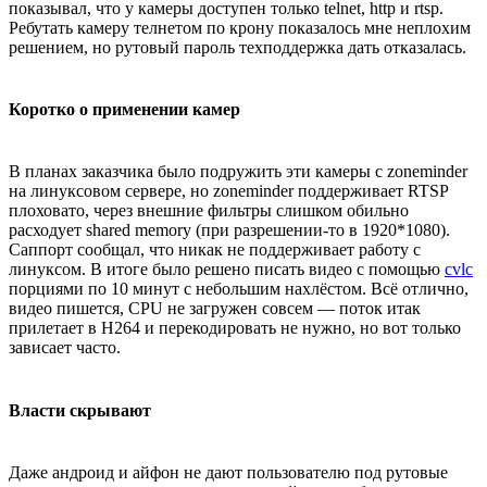
показывал, что у камеры доступен только telnet, http и rtsp.
Ребутать камеру телнетом по крону показалось мне неплохим
решением, но рутовый пароль техподдержка дать отказалась.
Коротко о применении камер
В планах заказчика было подружить эти камеры с zoneminder
на линуксовом сервере, но zoneminder поддерживает RTSP
плоховато, через внешние фильтры слишком обильно
расходует shared memory (при разрешении-то в 1920*1080).
Саппорт сообщал, что никак не поддерживает работу с
линуксом. В итоге было решено писать видео с помощью
cvlc
порциями по 10 минут с небольшим нахлёстом. Всё отлично,
видео пишется, CPU не загружен совсем — поток итак
прилетает в H264 и перекодировать не нужно, но вот только
зависает часто.
Власти скрывают
Даже андроид и айфон не дают пользователю под рутовые