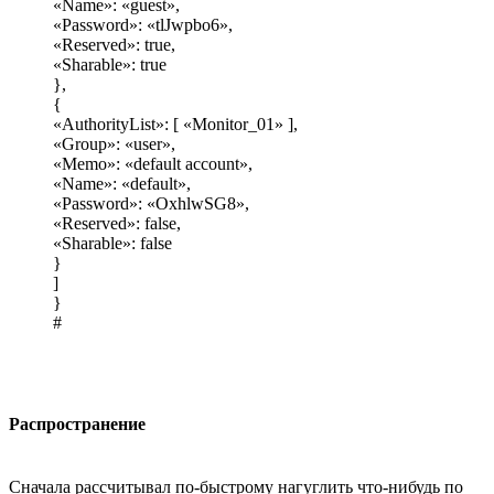
«Name»: «guest»,
«Password»: «tlJwpbo6»,
«Reserved»: true,
«Sharable»: true
},
{
«AuthorityList»: [ «Monitor_01» ],
«Group»: «user»,
«Memo»: «default account»,
«Name»: «default»,
«Password»: «OxhlwSG8»,
«Reserved»: false,
«Sharable»: false
}
]
}
#
Распространение
Сначала рассчитывал по-быстрому нагуглить что-нибудь по