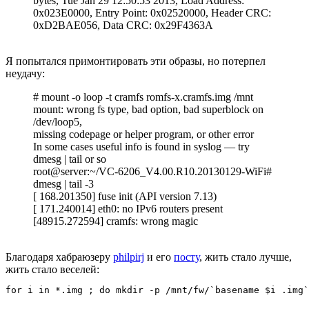
bytes, Tue Jan 29 12:50:53 2013, Load Address:
0x023E0000, Entry Point: 0x02520000, Header CRC:
0xD2BAE056, Data CRC: 0x29F4363A
Я попытался примонтировать эти образы, но потерпел
неудачу:
# mount -o loop -t cramfs romfs-x.cramfs.img /mnt
mount: wrong fs type, bad option, bad superblock on
/dev/loop5,
missing codepage or helper program, or other error
In some cases useful info is found in syslog — try
dmesg | tail or so
root@server:~/VC-6206_V4.00.R10.20130129-WiFi#
dmesg | tail -3
[ 168.201350] fuse init (API version 7.13)
[ 171.240014] eth0: no IPv6 routers present
[48915.272594] cramfs: wrong magic
Благодаря хабраюзеру
philpirj
и его
посту
, жить стало лучше,
жить стало веселей: