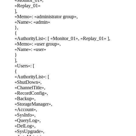
«Monitor_01»,
«Replay_01»
],
«Memo»: «administrator group»,
«Name»: «admin»
},
{
«AuthorityList»: [ «Monitor_01», «Replay_01» ],
«Memo»: «user group»,
«Name»: «user»
}
],
«Users»: [
{
«AuthorityList»: [
«ShutDown»,
«ChannelTitle»,
«RecordConfig»,
«Backup»,
«StorageManager»,
«Account»,
«SysInfo»,
«QueryLog»,
«DelLog»,
«SysUpgrade»,