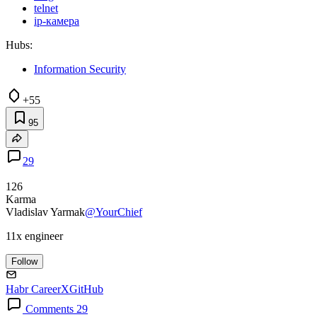
telnet
ip-камера
Hubs:
Information Security
+55
95
29
126
Karma
Vladislav Yarmak
@YourChief
11x engineer
Follow
Habr Career
X
GitHub
Comments 29