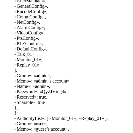
«AutoMaintain»,
«GeneralConfig»,
«EncodeConfig»,
«CommConfig»,
«NetConfig»,
«AlarmConfig»,
«VideoConfig»,
«PtzConfig»,
«PTZControl»,
«DefaultConfig»,
«Talk_01»,
«Monitor_01»,
«Replay_01»
],
«Group»: «admin»,
«Memo»: «admin 's account»,
«Name»: «admin»,
«Password»: «QyZfVmgd»,
«Reserved»: true,
«Sharable»: true
},
{
«AuthorityList»: [ «Monitor_01», «Replay_01» ],
«Group»: «user»,
«Memo»: «guest 's account»,