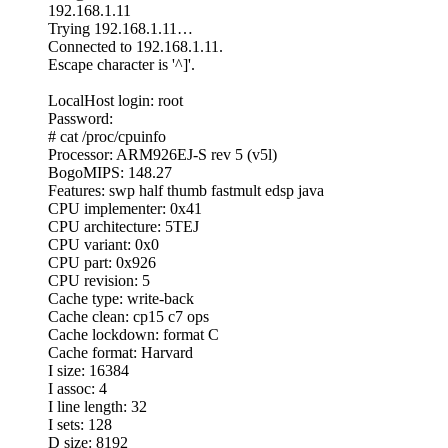
192.168.1.11
Trying 192.168.1.11…
Connected to 192.168.1.11.
Escape character is '^]'.
LocalHost login: root
Password:
# cat /proc/cpuinfo
Processor: ARM926EJ-S rev 5 (v5l)
BogoMIPS: 148.27
Features: swp half thumb fastmult edsp java
CPU implementer: 0x41
CPU architecture: 5TEJ
CPU variant: 0x0
CPU part: 0x926
CPU revision: 5
Cache type: write-back
Cache clean: cp15 c7 ops
Cache lockdown: format C
Cache format: Harvard
I size: 16384
I assoc: 4
I line length: 32
I sets: 128
D size: 8192