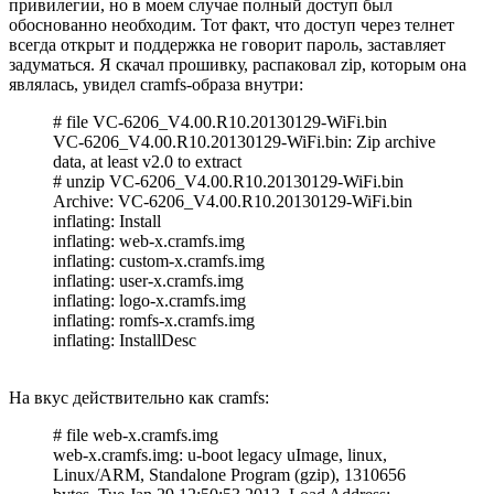
привилегии, но в моем случае полный доступ был
обоснованно необходим. Тот факт, что доступ через телнет
всегда открыт и поддержка не говорит пароль, заставляет
задуматься. Я скачал прошивку, распаковал zip, которым она
являлась, увидел cramfs-образа внутри:
# file VC-6206_V4.00.R10.20130129-WiFi.bin
VC-6206_V4.00.R10.20130129-WiFi.bin: Zip archive
data, at least v2.0 to extract
# unzip VC-6206_V4.00.R10.20130129-WiFi.bin
Archive: VC-6206_V4.00.R10.20130129-WiFi.bin
inflating: Install
inflating: web-x.cramfs.img
inflating: custom-x.cramfs.img
inflating: user-x.cramfs.img
inflating: logo-x.cramfs.img
inflating: romfs-x.cramfs.img
inflating: InstallDesc
На вкус действительно как cramfs:
# file web-x.cramfs.img
web-x.cramfs.img: u-boot legacy uImage, linux,
Linux/ARM, Standalone Program (gzip), 1310656