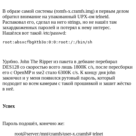
В образе самой системы (romfs-x.cramfs.img) я первым делом
обратил внимание на упакованный UPX-ом telnetd.
Распаковал его, сделал на него strings, но не нашёл там
захардкоженных паролей и потерял к нему интерес.
Нашёлся вот такой /etc/passwd:
Удобно. John The Ripper из пакета в дебиане перебирал
DES128 со скоростью всего лишь 1800K c/s, после пересборки
его с OpenMP и sse2 стало 6300K c/s. К концу дня john
закончил и у меня появился рутовый пароль, который
подходит ко всем камерам с такой прошивкой и зашит жёстко
в неё.
Успех
Пароль подошёл, конечно же:
root@server:/mnt/cramfs/user-x.cramfs# telnet