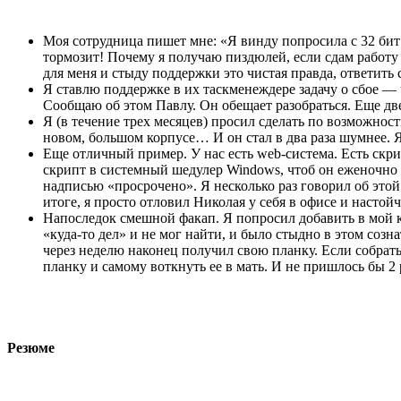
Моя сотрудница пишет мне: «Я винду попросила с 32 бит 
тормозит! Почему я получаю пиздюлей, если сдам работу 
для меня и стыду поддержки это чистая правда, ответить
Я ставлю поддержке в их таскменеждере задачу о сбое —
Сообщаю об этом Павлу. Он обещает разобраться. Еще две
Я (в течение трех месяцев) просил сделать по возможнос
новом, большом корпусе… И он стал в два раза шумнее. 
Еще отличный пример. У нас есть web-система. Есть скри
скрипт в системный шедулер Windows, чтоб он еженочно а
надписью «просрочено». Я несколько раз говорил об это
итоге, я просто отловил Николая у себя в офисе и настой
Напоследок смешной факап. Я попросил добавить в мой к
«куда-то дел» и не мог найти, и было стыдно в этом созна
через неделю наконец получил свою планку. Если собрать
планку и самому воткнуть ее в мать. И не пришлось бы 2 р
Резюме