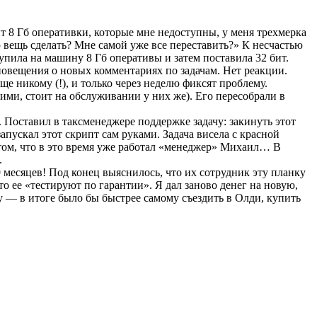
ит 8 Гб оперативки, которые мне недоступны, у меня трехмерка
ю вещь сделать? Мне самой уже все переставить?» К несчастью
упила на машину 8 Гб оперативы и затем поставила 32 бит.
повещения о новых комментариях по задачам. Нет реакции.
е никому (!), и только через неделю фиксят проблему.
ими, стоит на обслуживании у них же). Его пересобрали в
. Поставил в таксменеджере поддержке задачу: закинуть этот
апускал этот скрипт сам руками. Задача висела с красной
 том, что в это время уже работал «менеджер» Михаил… В
.
месяцев! Под конец выяснилось, что их сотрудник эту планку
что ее «тестируют по гарантии». Я дал заново денег на новую,
у — в итоге было бы быстрее самому съездить в Олди, купить