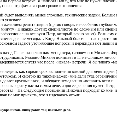
 на первой встрече. Я написал Павлу, что мне не нужен плохой
, но со штрафами за срыв сроков выполнения.
й будет выполнять менее сложные, технические задачи. Больше м
то успевает.
и желанием решать задачи (прямо говоря, не особенно глубоким
 за минуту). Никаких других специалистов по сложным или спец
офессионал на все руки Петр, который вечно занят). Если ему с 
 тянется долгие месяцы… Когда Николай болеет — нас просто ник
 В основном задают уточняющие вопросы и перекидывают задачи др
назад Павел назначил нам менеджера, назовем его Михаил. Форм
сотрудниками. Реально Михаил понимает в IT не слишком много,
 задерживается спустя час после «начала» встречи. Я бы такого 
ве недели, как сорван срок выполнения важной для меня задачи 
утбуком). Я смотрю их таксменеджер (мне дали туда ограниченн
л делает круглые глаза, и обещает немедленно «вставить всем п
е очень горит у вас на самом деле, а для ее решения нужен Петр,
работал». На следующем посещении Николай подходит ко мне, и с
икак не мог приехать, что я издеваюсь что-ли…
риукрашиваю, пишу ровно так, как было дело.