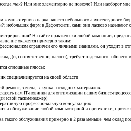
всегда
так
? Или мне элементарно не повезло? Или наоборот мне 
нием компьютерного парка нашего небольшого архитектурного б
тен?) небольших фирм в Дефолтсити, сами они ласково называют 
нистрирования? На сайте практически любой компании, предла
авнение окажется примерно таким:
ссионализм ограничен его личными знаниями, он уходит в отпус
ад (и, соответственно, налоги), требует отдельного рабочего м
ятся сплошные плюсы:
ик специализируется на своей области.
 ремонт, замена, закупка расходных материалов.
казать нам IT-новинки для оптимизации наших бизнес-процесс
ач (свой таскменеджер)
еративную профессиональную консультацию
онт и обслуживание любой компьютерной и оргтехники, протяж
на такого обслуживания примерно в 2 раза меньше, чем оклад п