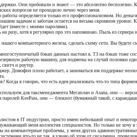
ддержки. Они пробовали и знают — это абсолютно бесполезно. Ко
нских вопросов не проходило лично через меня.
о работы определяется только его профессионализмом. Но деньги 
нашим задачам и заботам остается на весьма скромном уровне. Кр
йдет (вместе с моими паролями).
ь
ни разу
, хотя я регулярно про это напоминаю. Пыль из сервера
ашего компьютерного железа, сделать схему сети. Вы будете смея
многоступенчатый бэкап данных настоял я. ТЗ на бэкап тоже сос
 резервную рабочую машину, для подмены на случай поломки одн
 свитч и роутер.
ер. Домофон плохо работает, а заниматься им поддержке неохо
та.
 Когда я говорю, что есть идея реализовать что-то типа фирме
спользуем для таксменеджмента Мегаплан и Asana, они — версию
ия паролей KeePass, они — блокнот (бумажный такой, с карандаш
циалистом в IT индустрии, просто имею небольшой опыт и некотор
луживающий меня коллектив специалистов. Но только не хочу я э
бы на компьютерные проблемы, у меня других административных з
системами что-то не так, я узнаю об этом от сисадмина, проведш