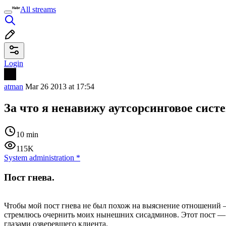
All streams
Login
atman
Mar 26 2013 at 17:54
За что я ненавижу аутсорсинговое сист
10 min
115K
System administration
*
Пост гнева.
Чтобы мой пост гнева не был похож на выяснение отношений —
стремлюсь очернить моих нынешних сисадминов. Этот пост — п
глазами озверевшего клиента.