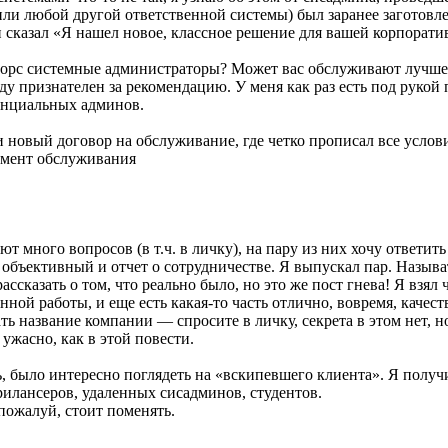
ли любой другой ответственной системы) был заранее заготовлен
 и сказал «Я нашел новое, классное решение для вашей корпорат
тсорс системные администраторы? Может вас обслуживают лучше
у признателен за рекомендацию. У меня как раз есть под рукой 
тенциальных админов.
и новый договор на обслуживание, где четко прописал все услов
ламент обслуживания
 много вопросов (в т.ч. в личку), на пару из них хочу ответить 
е объективный и отчет о сотрудничестве. Я выпускал пар. Назыв
ассказать о том, что реально было, но это же пост гнева! Я взя
ной работы, и еще есть какая-то часть отлично, вовремя, качест
ть название компании — спросите в личку, секрета в этом нет, н
 ужасно, как в этой повести.
сь, было интересно поглядеть на «вскипевшего клиента». Я полу
илансеров, удаленных сисадминов, студентов.
пожалуй, стоит поменять.