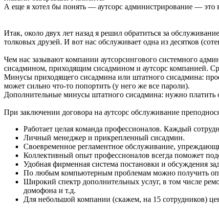
А еще я хотел бы понять — аутсорс администрирование — это 
Итак, около двух лет назад я решил обратиться за обслужива
толковых друзей. И вот нас обслуживает одна из десятков (со
Чем нас зазывают компании аутсорсингового системного адми
сисадмином, приходящим сисадмином и аутсорс компанией. Ср
Минусы приходящего сисадмина или штатного сисадмина: профе
может сильно что-то попортить (у него же все пароли).
Дополнительные минусы штатного сисадмина: нужно платить окл
При заключении договора на аутсорс обслуживание преподнос
Работает целая команда профессионалов. Каждый сотрудн
Личный менеджер и прикрепленный сисадмин.
Своевременное регламентное обслуживание, упреждающий
Коллективный опыт профессионалов всегда поможет подс
Удобная фирменная система постановки и обсуждения зад
По любым компьютерным проблемам можно получить оп
Широкий спектр дополнительных услуг, в том числе рем
домофона и т.д.
Для небольшой компании (скажем, на 15 сотрудников) це