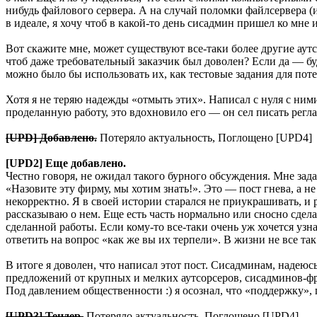
нибудь файлового сервера. А на случай поломки файлсервера (и
в идеале, я хочу чтоб в какой-то день сисадмин пришел ко мне
Вот скажите мне, может существуют все-таки более другие ау
чтоб даже требовательный заказчик был доволен? Если да — буд
можно было бы использовать их, как тестовые задания для по
Хотя я не теряю надежды «отмыть этих». Написал с нуля с ним
проделанную работу, это вдохновило его — он сел писать рег
[UPD] Добавлено.
Потеряло актуальность, Поглощено [UPD4]
[UPD2] Еще добавлено.
Честно говоря, не ожидал такого бурного обсуждения. Мне задают
«Назовите эту фирму, мы хотим знать!». Это — пост гнева, а н
некорректно. Я в своей истории старался не приукрашивать, и р
рассказываю о нем. Еще есть часть нормально или сносно сделан
сделанной работы. Если кому-то все-таки очень уж хочется узна
ответить на вопрос «как же вы их терпели». В жизни не все так
В итоге я доволен, что написал этот пост. Сисадминам, надею
предложений от крупных и мелких аутсорсеров, сисадминов-фр
Под давлением общественности :) я осознал, что «поддержку», 
[UPD3] Тендер.
Потеряло актуальность, Поглощено [UPD4]