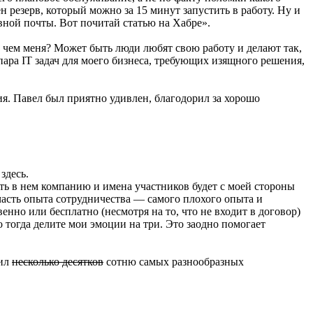
 резерв, который можно за 15 минут запустить в работу. Ну и
ивной почты. Вот почитай статью на Хабре».
 чем меня? Может быть люди любят свою работу и делают так,
пара IT задач для моего бизнеса, требующих изящного решения,
ия. Павел был приятно удивлен, благодорил за хорошо
здесь.
ать в нем компанию и имена участников будет с моей стороны
л часть опыта сотрудничества — самого плохого опыта и
венно или бесплатно (несмотря на то, что не входит в договор)
о тогда делите мои эмоции на три. Это заодно помогает
чил
несколько десятков
сотню самых разнообразных