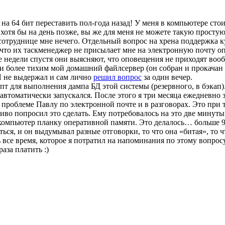
на 64 бит переставить пол-года назад! У меня в компьютере сто
хотя бы на день позже, вы же для меня не можете такую просту
 сотруднице мне нечего. Отдельный вопрос на хрена поддержка к
 что их таскменеджер не присылает мне на электронную почту о
 недели спустя они выясняют, что оповещения не приходят вообщ
ти более тихим мой домашний файлсервер (он собран и прокачан 
Я не выдержал и сам лично
решил вопрос
за один вечер.
пт для выполнения дампа БД этой системы (резервного, в бэкап)
втоматически запускался. После этого я три месяца ежедневно з
й проблеме Павлу по электронной почте и в разговорах. Это при
чиво попросил это сделать. Ему потребовалось на это две минуты
омпьютер планку оперативной памяти. Это делалось… больше 9 
ться, и он выдумывал разные отговорки, то что она «битая», то 
 все время, которое я потратил на напоминания по этому вопрос
аза платить :)