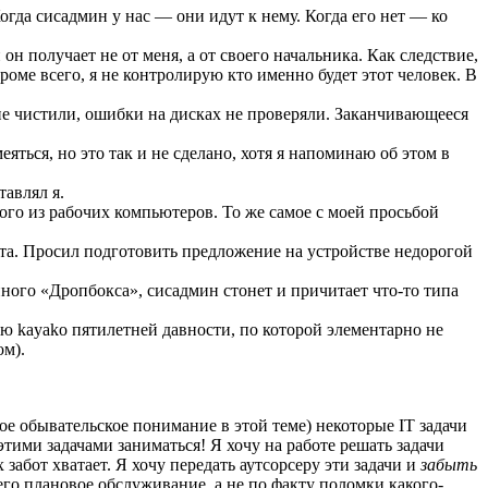
гда сисадмин у нас — они идут к нему. Когда его нет — ко
он получает не от меня, а от своего начальника. Как следствие,
оме всего, я не контролирую кто именно будет этот человек. В
 не чистили, ошибки на дисках не проверяли. Заканчивающееся
ться, но это так и не сделано, хотя я напоминаю об этом в
тавлял я.
ого из рабочих компьютеров. То же самое с моей просьбой
та. Просил подготовить предложение на устройстве недорогой
нного «Дропбокса», сисадмин стонет и причитает что-то типа
 kayako пятилетней давности, по которой элементарно не
ом).
ое обывательское понимание в этой теме) некоторые IT задачи
тими задачами заниматься! Я хочу на работе решать задачи
абот хватает. Я хочу передать аутсорсеру эти задачи и
забыть
его плановое обслуживание, а не по факту поломки какого-