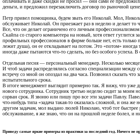
оплачивать и даже скидки не просил — они сами ее предложили
деньги, и предложил перезаключить договор по рыночной цене
Петр привел помощника, будем звать его Николай. Мол, Никола
обслуживает Николай. Он приезжает раз в неделю и делает то ч
Все, что он делает ограничено его личным профессионализмом 
Скайпа со старого компьютера на новый, хотя ответ гуглится
профильных профессионалов в фирме больше нет, есть только пр
лежит душа), он ее откладывает на потом. Это «потом» иногда
иногда даже пытаются что-то сделать, но без особого успеха.
Отдельная песня — персональный менеджер. Несколько месяцев 
И чтоб задачи распределялись согласно специализации между 
встречу со мной он опоздал на два часа. Позвонил сказать что
испытательного срока.
В итоге менеджмент выглядит примерно так. Я вижу, что уже д
нового сотрудника. Сотрудник третью неделю сидит за моим но
сорван срок. Я звоню или пишу про все эти задачи Павлу. Паве
что-нибудь типа «задача такая-то оказалась сложной, и она же н
другим задачам, мол выдано люлей Николаю, чтоб тот быстрее 
обслуживание, я же знаю, что он на прошлой неделе болел, и н
Приведу самые яркие примеры из практики за последний год. Ничего не п