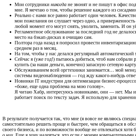
Мои сотрудники
никогда
не звонят и не пишут в офис по
мне. Я мечтаю о том, чтобы решение каждого из сисадми
Реально с нами все равно работает один человек. Качеств
мои пожелания он слушает через одно, а приверженность 
любой момент его могут снять, уволить, заменить. И он у
Регламентное обслуживание за последний год не делалос
место на бэкап-дисках я очищаю сам.
Полтора года назад я попросил провести инвентаризацию н
среднем раз в месяц.
На том, чтобы у нас делался регулярный автоматический 
Сейчас я (уже год!) пытаюсь добиться, чтоб нам собрали
купить (за наши деньги, конечно) запасную сетевую карту,
Обслуживанием всей оргтехники занимается… мой менедж
системы видеонаблюдения — год жду какого-нибудь отве
Новинки IT индустрии для оптимизации бизнес-процессов?
«боже, еще одна проблема на мою голову».
Я читаю Хабр, интересуюсь новинками, они — нет. Мы и
работает поиск по тексту задач. Я использую для хранен
В результате получается так, что мне (я вовсе не являюсь спе
самостоятельно решить проще и быстрее, чем обращаться в обс
своего бизнеса, и по возможности вообще не отвлекаться хотя 
о них
. Еще я хочу надеяться, что если с моими компьютерными 