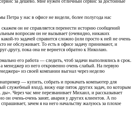
 сервис за дешево. Мне нужен отличный сервис за достойные
ы Петра у нас в офисе не видели, более полугода нас
, скажем он не справляется перенести историю сообщений
иальным вопросам он не вызывает (очевидно, никаких
какой-то задачей справится сложно (или просто к ней не очень
то не обслуживает. То есть в офисе задачу принимают, и
уг-другу, пока она не вернется обратно к Николаю.
ально его работа — следить, чтоб задачи выполнялись в срок.
 а менеджер из него откровенно очень слабый. На первую
«менеджера» из своей компании выгнал через неделю
(например — купить, собрать и прокачать компьютер для
ый служебный вход), вижу еще пяток других задач, по которым
… ды». Через час мне перезванивает Михаил, и рассказывает
 но он очень-очень занят, авария у других клиентов. А по
прашивает, зачем я на него начальству жалуюсь за плохое