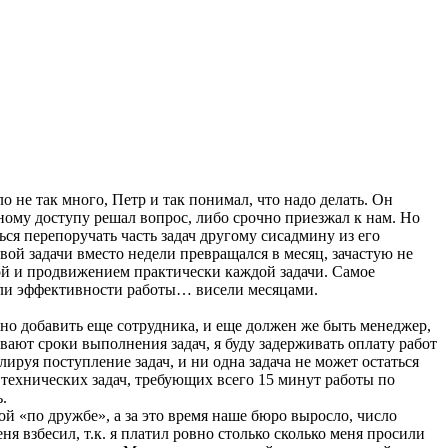
 не так много, Петр и так понимал, что надо делать. Он
ному доступу решал вопрос, либо срочно приезжал к нам. Но
ься перепоручать часть задач другому сисадмину из его
ой задачи вместо недели превращался в месяц, зачастую не
кой и продвижением практически каждой задачи. Самое
 или эффективности работы… висели месяцами.
но добавить еще сотрудника, и еще должен же быть менеджер,
живают сроки выполнения задач, я буду задерживать оплату работ
лируя поступление задач, и ни одна задача не может остаться
 технических задач, требующих всего 15 минут работы по
.
 «по дружбе», а за это время наше бюро выросло, число
ня взбесил, т.к. я платил ровно столько сколько меня просили