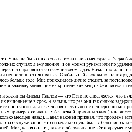
р. У нас не было никакого персонального менеджера. Задач было
тложных случаях я ему звонил, и он моими руками или по удален
ерестал справляться со всем потоком задач. Начал иногда пытат
али неприлично затягиваться. Стабильный срок выполнения рядов
алось больше года. Мне приходилось лично следить за постанов
упные и важные, влияющие на критические вещи в безопасности
м и хозяином фирмы Павлом — что Петр не справляется, что нуж
а их выполнение в срок. Я заявил, что раз они так сильно задер
фисе постоянно сидит 2-3 человека чуть ли не непрерывно контро
тных примерах сорванных без всякой причины задач (типа чисто
олько месяцев назад), Павел наконец признал, что проблема есть
 за обслуживание. Что изначально цена была с большой скидкой
ней. Мол, какая оплата, такое и обслуживание. Этот аргумент ме