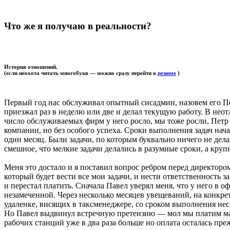
Что же я получаю в реальности?
История отношений.
(если неохота читать многобукв — можно сразу перейти к
резюме
)
Первый год нас обслуживал опытный сисадмин, назовем его Пет
приезжал раз в неделю или две и делал текущую работу. В нео
число обслуживаемых фирм у него росло, мы тоже росли, Петр п
компании, но без особого успеха. Сроки выполнения задач нач
один месяц. Были задачи, по которым буквально ничего не дел
смешное, что мелкие задачи делались в разумные сроки, а кр
Меня это достало и я поставил вопрос ребром перед директоро
который будет вести все мои задачи, и нести ответственность з
и перестал платить. Сначала Павел уверял меня, что у него в о
незамеченной. Через несколько месяцев увещеваний, на конкре
удаленке, висящих в таксменеджере, со сроком выполнения неск
Но Павел выдвинул встречную претензию — мол мы платим мало
рабочих станций уже в два раза больше но оплата осталась преж