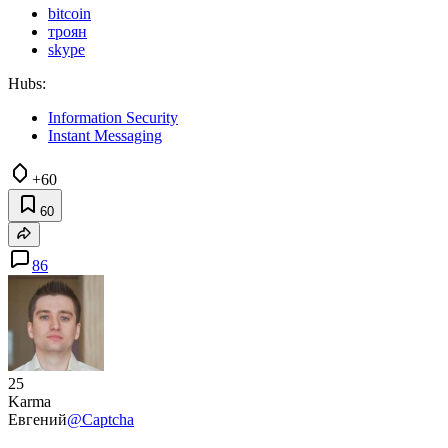
bitcoin
троян
skype
Hubs:
Information Security
Instant Messaging
+60
60
86
25
Karma
Евгений
@Captcha