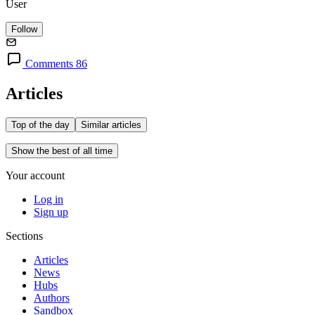
User
Follow
Comments 86
Articles
Top of the day
Similar articles
Show the best of all time
Your account
Log in
Sign up
Sections
Articles
News
Hubs
Authors
Sandbox