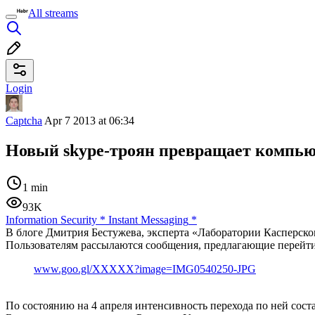
All streams
Login
Captcha
Apr 7 2013 at 06:34
Новый skype-троян превращает компьют
1 min
93K
Information Security
*
Instant Messaging
*
В блоге Дмитрия Бестужева, эксперта «Лаборатории Касперско
Пользователям рассылаются сообщения, предлагающие перейти
www.goo.gl/XXXXX?image=IMG0540250-JPG
По состоянию на 4 апреля интенсивность перехода по ней соста