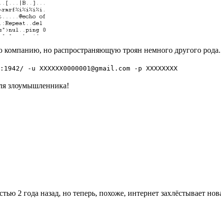
ю компанию, но распространяющую троян немного другого рода. 
:1942/ -u XXXXXX0000001@gmail.com -p XXXXXXXX
для злоумышленника!
ью 2 года назад, но теперь, похоже, интернет захлёстывает нова