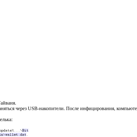
Тайваня.
раняться через USB-накопители. После инфицирования, компьютер
елька: