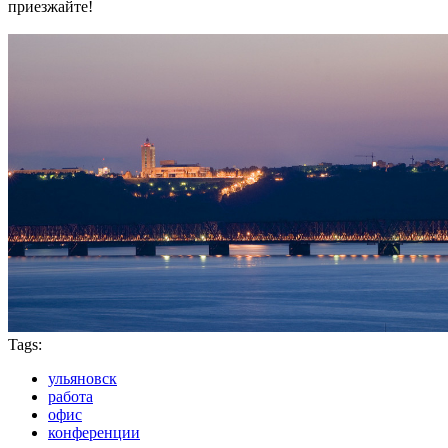
приезжайте!
Tags:
ульяновск
работа
офис
конференции