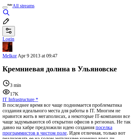
All streams
Login
Melkor
Apr 9 2013 at 09:47
Кремниевая долина в Ульяновске
3 min
17K
IT Infrastructure
*
В последнее время все чаще поднимается проблематика
создания идеального места для работы в IT. Многим не
нравится жить в мегаполисах, а некоторые IT-компании все
чаще задумываются об открытии офисов в регионах. Не так
давно на хабре предложили идею создания
поселка
программистов в чистом поле
. Идея отличная, только вот
реализовать ее на голом энтузиазме конечно вряд ли