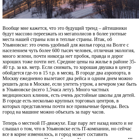
Вообще мне кажется, что это будущий тренд – айтишники
будут массово переезжать из мегаполисов в более уютные
места нашей страны или в теплые страны. Итак, об
Ульяновске: это очень удобный для жилья город на Волге с
населением чуть более 600 тысяч человек, отличная экология,
много зелени, почти никогда нет пробок, правда и дорог
хороших тоже почти нет. Средние цены на жилье в районе 35-
40 т.р. за кв. метр. Если снимать, то хорошая двушка в центр
обойдется где-то в 15 т.р. в месяц. В городе два аэропорта, в
Москву ежедневно вылетают два рейса и одним днем можно
решить дела в Москве, если улететь утром, а вечером уже быть
в Ульяновске (всего 1,5часа лету). Много частных
медицинских клиник, есть очень достойные школы для детей.
В городе есть несколько крупных торговых центров, в
которых представлены почти все привычные бренды. Весь
город на машине можно объехать за пару часов.
Теперь о местной IT-движухе. Еще пару лет назад никто и не
слышал о том, что в Ульяновске есть IT-компании, но сейчас
все в корне изменилось, и город может составить