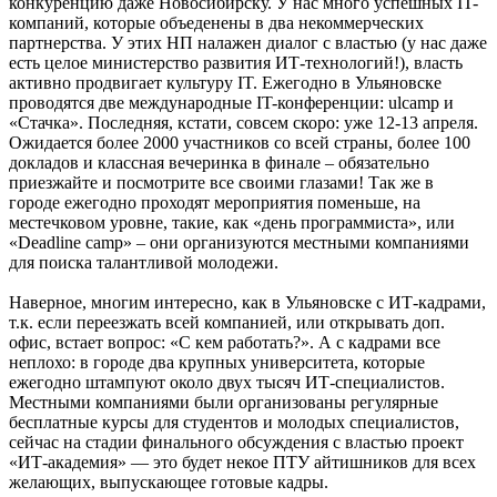
конкуренцию даже Новосибирску. У нас много успешных IT-
компаний, которые объеденены в два некоммерческих
партнерства. У этих НП налажен диалог с властью (у нас даже
есть целое министерство развития ИТ-технологий!), власть
активно продвигает культуру IT. Ежегодно в Ульяновске
проводятся две международные IT-конференции: ulсamp и
«Стачка». Последняя, кстати, совсем скоро: уже 12-13 апреля.
Ожидается более 2000 участников со всей страны, более 100
докладов и классная вечеринка в финале – обязательно
приезжайте и посмотрите все своими глазами! Так же в
городе ежегодно проходят мероприятия поменьше, на
местечковом уровне, такие, как «день программиста», или
«Deadline camp» – они организуются местными компаниями
для поиска талантливой молодежи.
Наверное, многим интересно, как в Ульяновске с ИТ-кадрами,
т.к. если переезжать всей компанией, или открывать доп.
офис, встает вопрос: «С кем работать?». А с кадрами все
неплохо: в городе два крупных университета, которые
ежегодно штампуют около двух тысяч ИТ-специалистов.
Местными компаниями были организованы регулярные
бесплатные курсы для студентов и молодых специалистов,
сейчас на стадии финального обсуждения с властью проект
«ИТ-академия» — это будет некое ПТУ айтишников для всех
желающих, выпускающее готовые кадры.