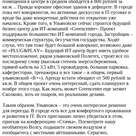
помещения в центре в среднем обойдется в 800 рублей за
кв.м… Правда хорошие офисные здания в дефиците. В городе
пока нет коворкингов, но активные дискуссии в IT-тусовке и
вроде бы даже конкретные действия по открытию уже
начались. Кроме того, в Ульяновске сейчас строится будущий
бизнес-центр для ИТ-компаний «Greencenter». Проект
поддержали большинство ИТ-компаний города, Застройщик –
коммерческая структура, без участия государства. Ходят
слухи, что там тоже будет большой коворкинг, возможно даже
от «PLUG&PLAY». Будущий ИТ-центр будет иметь удобное
местоположение, рядом ульяновский Политех, строят все по
последнему слову (высокая степень энергосбережения,
прямой кабель на 3,5 кВт, 5 провайдеров, большая парковка,
кафе/ресторан, тренажерка и все такое – в общем, первый
ульяновский «B+»). Аренду кстати обещают от 500 рублей за
кв.м. В общем проект очень интересный, сдать планируют в
ноябре этого года. Как знать, может Greencenter еще затмит
Сколково, хоть не пиаром, но реальными делами.
Таким образом, Ульяновск – это очень интересное решение
для переезда. В городе еcть все для комфортного проживания
и развития в IT. Всех приглашаю лично убедиться в этом,
приехав на конференцию «Стачка». Посмотрите нашу
необъятную Волгу, подышите свежим воздухом и
пообщаетесь с местными айтишниками. Серьезно,