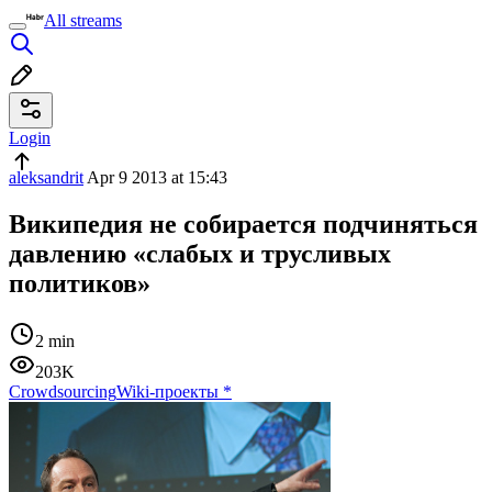
All streams
Login
aleksandrit
Apr 9 2013 at 15:43
Википедия не собирается подчиняться
давлению «слабых и трусливых
политиков»
2 min
203K
Crowdsourcing
Wiki-проекты
*