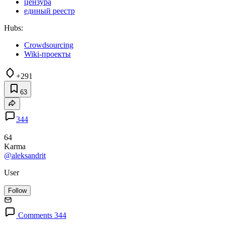
цензура
единый реестр
Hubs:
Crowdsourcing
Wiki-проекты
+291
63
344
64
Karma
@aleksandrit
User
Follow
Comments 344