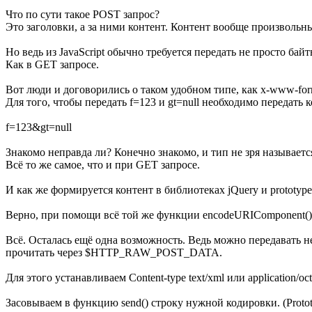
Что по сути такое POST запрос?
Это заголовки, а за ними контент. Контент вообще произвольный
Но ведь из JavaScript обычно требуется передать не просто ба
Как в GET запросе.
Вот люди и договорились о таком удобном типе, как x-www-for
Для того, чтобы передать f=123 и gt=null необходимо передать к
f=123&gt=null
Знакомо неправда ли? Конечно знакомо, и тип не зря называетс
Всё то же самое, что и при GET запросе.
И как же формируется контент в библиотеках jQuery и prototype.
Верно, при помощи всё той же функции encodeURIComponent(), а 
Всё. Осталась ещё одна возможность. Ведь можно передавать н
прочитать через $HTTP_RAW_POST_DATA.
Для этого устанавливаем Content-type text/xml или application/o
Засовываем в функцию send() строку нужной кодировки. (Prototy