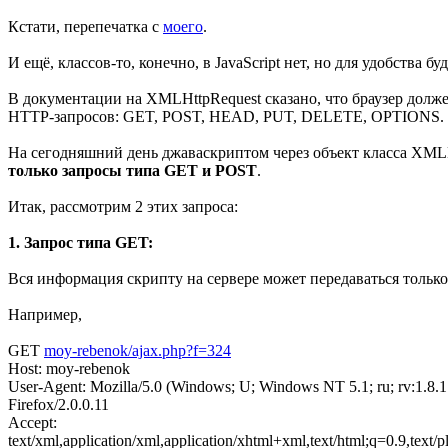
Кстати, перепечатка с
моего
.
И ещё, классов-то, конечно, в JavaScript нет, но для удобства 
В документации на XMLHttpRequest сказано, что браузер дол
HTTP-запросов: GET, POST, HEAD, PUT, DELETE, OPTIONS.
На сегодняшний день джаваскриптом через объект класса XML
только запросы типа GET и POST
.
Итак, рассмотрим 2 этих запроса:
1. Запрос типа GET:
Вся информация скрипту на сервере может передаваться только
Например,
GET
moy-rebenok/ajax.php?f=324
Host: moy-rebenok
User-Agent: Mozilla/5.0 (Windows; U; Windows NT 5.1; ru; rv:1.8.
Firefox/2.0.0.11
Accept:
text/xml,application/xml,application/xhtml+xml,text/html;q=0.9,text/