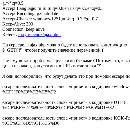
g,*/*;q=0.5
Accept-Language: ru-ru,ru;q=0.8,en-us;q=0.5,en;q=0.3
Accept-Encoding: gzip,deflate
Accept-Charset: windows-1251,utf-8;q=0.7,*;q=0.7
Keep-Alive: 300
Connection: keep-alive
Referer:
moy-rebenok/ajax.html
На сервере, в ajax.php можно будет использовать конструкцию
$_GET['f'], чтобы получить значение переменной f.
Почему встает проблема с русскими буквами? Потому что, как 
цифр и знаков, допустимых в URL после знака '?'.
Люди договорились, что будут делать это при помощи escape-п
escape последовательность слова «привет» в кодировке windows
%EF%F0%E8%E2%E5%F2
escape последовательность слова «привет» в кодировке UTF-8:
%D0%BF%D1%80%D0%B8%D0%B2%D0%B5%D1%82
escape последовательность слова «привет» в кодировке KOI8-R
%CE%CF%D5%C1%C5%D0