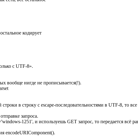
ё остальное кодирует
олько с UTF-8».
ых вообще нигде не прописывается(!).
rset
ой строки в строку с escape-последовательностями в UTF-8, то вс
 отправке запроса.
='windows-1251', и используешь GET запрос, то передается всё р
ция encodeURIComponent().