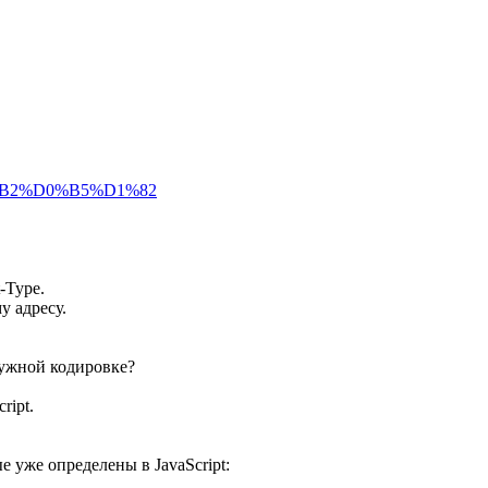
0%B2%D0%B5%D1%82
-Type.
у адресу.
нужной кодировке?
ript.
 уже определены в JavaScript: