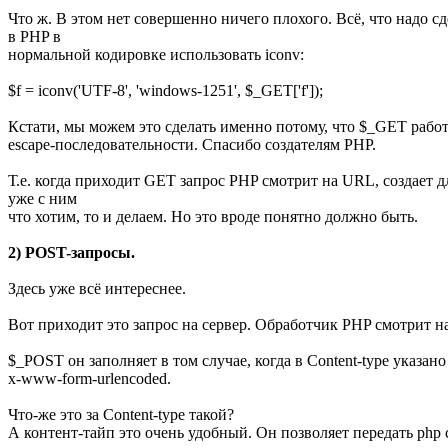
Что ж. В этом нет совершенно ничего плохого. Всё, что надо сд
в PHP в
нормальной кодировке использовать iconv:
$f = iconv('UTF-8', 'windows-1251', $_GET['f']);
Кстати, мы можем это сделать именно потому, что $_GET работ
escape-последовательности. Спасибо создателям PHP.
Т.е. когда приходит GET запрос PHP смотрит на URL, создает д
уже с ним
что хотим, то и делаем. Но это вроде понятно должно быть.
2) POST-запросы.
Здесь уже всё интереснее.
Вот приходит это запрос на сервер. Обработчик PHP смотрит
$_POST он заполняет в том случае, когда в Content-type указано 
x-www-form-urlencoded.
Что-же это за Content-type такой?
А контент-тайп это очень удобный. Он позволяет передать php