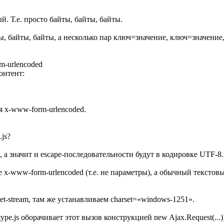
. Т.е. просто байты, байты, байты.
йты, байты, байты, а несколько пар ключ=значение, ключ=значени
m-urlencoded
онтент:
я x-www-form-urlencoded.
js?
значит и escape-последовательности будут в кодировке UTF-8. (Н
е x-www-form-urlencoded (т.е. не параметры), а обычный тексто
ctet-stream, там же устанавливаем charset=«windows-1251».
pe.js оборачивает этот вызов конструкцией new Ajax.Request(...))