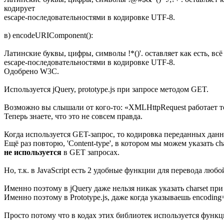
кодирует
escape-последовательностями в кодировке UTF-8.
в) encodeURIComponent():
Латинские буквы, цифры, символы !*()'. оставляет как есть, вс
escape-последовательностями в кодировке UTF-8.
Одобрено W3C.
Используется jQuery, prototype.js при запросе методом GET.
Возможно вы слышали от кого-то: «XMLHttpRequest работает т
Теперь знаете, что это не совсем правда.
Когда используется GET-запрос, то кодировка переданных данн
Ещё раз повторю, 'Content-type', в котором мы можем указать cha
не используется
в GET запросах.
Но, т.к. в JavaScript есть 2 удобные функции для перевода люб
Именно поэтому в jQuery даже нельзя никак указать charset при
Именно поэтому в Prototype.js, даже когда указываешь encoding
Просто потому что в кодах этих библиотек используется функ