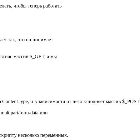
елать, чтобы теперь работать
ает так, что он понимает
ля нас массив $_GET, а мы
 на Content-type, и в зависимости от него заполняет массив 
multipart/form-data или
 скрипту несколько переменных.