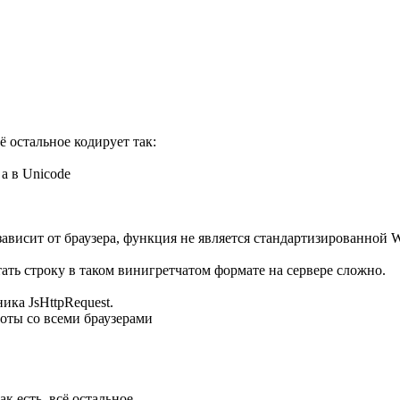
ё остальное кодирует так:
а в Unicode
 зависит от браузера, функция не является стандартизированной 
тать строку в таком винигретчатом формате на сервере сложно.
ика JsHttpRequest.
боты со всеми браузерами
к есть, всё остальное