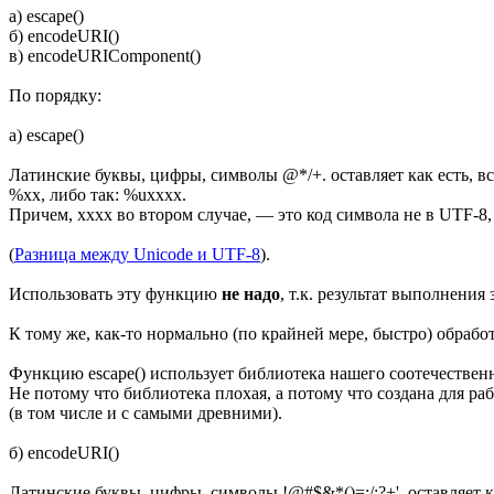
а) escape()
б) encodeURI()
в) encodeURIComponent()
По порядку:
а) escape()
Латинские буквы, цифры, символы @*/+. оставляет как есть, вс
%xx, либо так: %uxxxx.
Причем, xxxx во втором случае, — это код символа не в UTF-8, 
(
Разница между Unicode и UTF-8
).
Использовать эту функцию
не надо
, т.к. результат выполнения
К тому же, как-то нормально (по крайней мере, быстро) обрабо
Функцию escape() использует библиотека нашего соотечественн
Не потому что библиотека плохая, а потому что создана для ра
(в том числе и с самыми древними).
б) encodeURI()
Латинские буквы, цифры, символы !@#$&*()=:/;?+'. оставляет ка