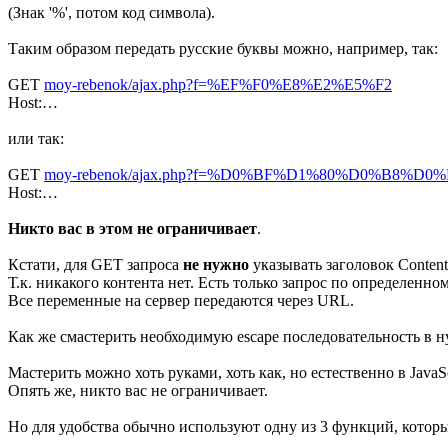
(Знак '%', потом код символа).
Таким образом передать русские буквы можно, например, так:
GET
moy-rebenok/ajax.php?f=%EF%F0%E8%E2%E5%F2
Host:…
или так:
GET
moy-rebenok/ajax.php?f=%D0%BF%D1%80%D0%B8%D
Host:…
Никто вас в этом не ограничивает
.
Кстати, для GET запроса
не нужно
указывать заголовок Content
Т.к. никакого контента нет. Есть только запрос по определенном
Все переменные на сервер передаются через URL.
Как же смастерить необходимую escape последовательность в 
Мастерить можно хоть руками, хоть как, но естественно в JavaSc
Опять же, никто вас не ограничивает.
Но для удобства обычно используют одну из 3 функций, которые