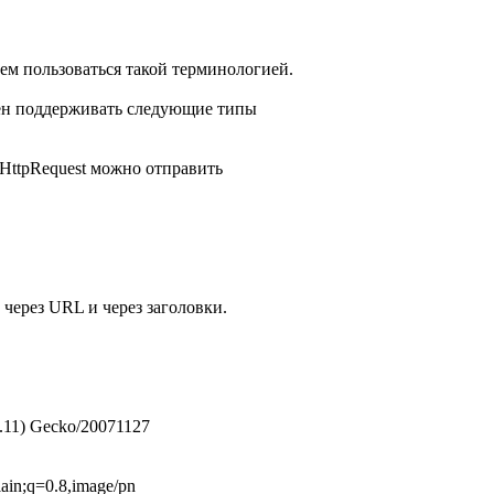
будем пользоваться такой терминологией.
жен поддерживать следующие типы
HttpRequest можно отправить
 через URL и через заголовки.
1.11) Gecko/20071127
plain;q=0.8,image/pn