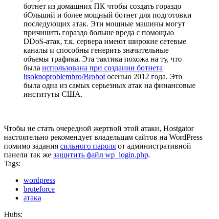
ботнет из домашних ПК чтобы создать гораздо
бОльший и более мощный ботнет для подготовки
последующих атак. Эти мощные машины могут
причинить гораздо больше вреда с помощью
DDoS-атак, т.к. сервера имеют широкие сетевые
каналы и способны генерить значительные
объемы трафика. Эта тактика похожа на ту, что
была
использована при создании ботнета
itsoknoproblembro/Brobot
осенью 2012 года. Это
была одна из самых серьезных атак на финансовые
институты США.
Чтобы не стать очередной жертвой этой атаки, Hostgator
настоятельно рекомендует владельцам сайтов на WordPress
помимо задания
сильного пароля
от административной
панели так же
защитить файл wp_login.php
.
Tags:
wordpress
bruteforce
атака
Hubs: