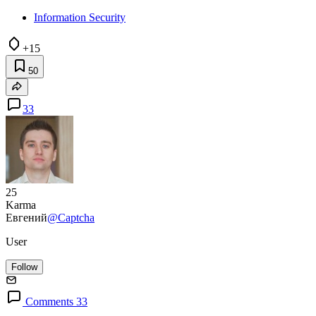
Information Security
+15
50
33
25
Karma
Евгений
@Captcha
User
Follow
Comments 33