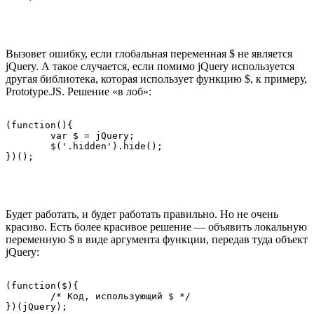
Вызовет ошибку, если глобальная переменная $ не является
jQuery. А такое случается, если помимо jQuery используется
другая библиотека, которая использует функцию $, к примеру,
Prototype.JS. Решение «в лоб»:
(function(){

	var $ = jQuery;

	$('.hidden').hide();

Будет работать, и будет работать правильно. Но не очень
красиво. Есть более красивое решение — объявить локальную
переменную $ в виде аргумента функции, передав туда объект
jQuery:
(function($){

	/* Код, использующий $ */
