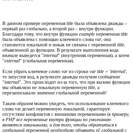
В данном примере переменная
title
была объявлена дважды –
первый раз глобально, а второй раз – внутри функции.
Благодара тому, что внутри функции
example
переменная
title
была объявлена с помощью ключевого слова
var
, она
становится локальной и никак не связана с переменной
title
,
объявленной до функции. В результате выполнения кода
вначале выведется "
internal
" (внутренняя переменная), а затем
"
external
" (глобальная переменная).
Если убрать ключевое слово
var
из строки
var title = 'internal'
,
то запустив код, в результате дважды получим сообщение
"
internal
". Это происходит из-за того, что при вызове функции
мы объявляли не локальную переменную
title
, а
перезаписывали значение глобальной переменной!
Таким образом можно увидеть, что использование ключевого
слова var делает переменную локальной, гарантируя
отсутствие конфликтов с внешними переменными (
к примеру,
в PHP все переменные внутри функции по умолчанию
являются локальными; и для того, чтобы обратиться к
глобальной переменной необходимо объявить её глобальной с