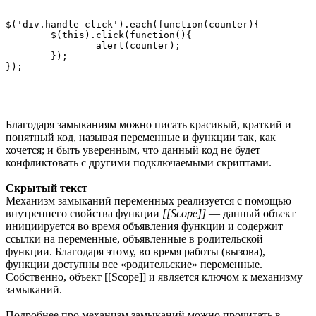
$('div.handle-click').each(function(counter){

	$(this).click(function(){

		alert(counter);

	});

Благодаря замыканиям можно писать красивый, краткий и
понятный код, называя переменные и функции так, как
хочется; и быть уверенным, что данный код не будет
конфликтовать с другими подключаемыми скриптами.
Скрытый текст
Механизм замыканий переменных реализуется с помощью
внутреннего свойства функции
[[Scope]]
— данный объект
инициируется во время объявления функции и содержит
ссылки на переменные, объявленные в родительской
функции. Благодаря этому, во время работы (вызова),
функции доступны все «родительские» переменные.
Собственно, объект [[Scope]] и является ключом к механизму
замыканий.
Подробнее про механизм замыканий можно прочитать в