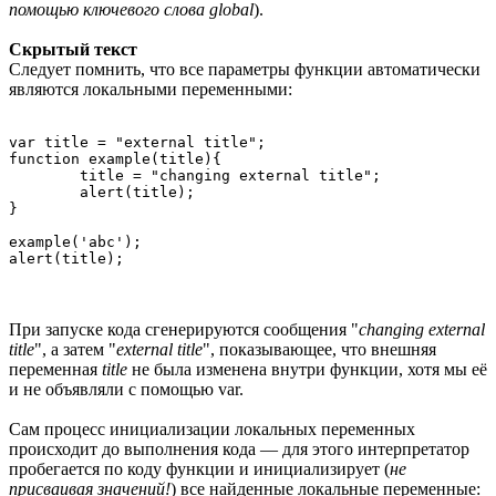
помощью ключевого слова global
).
Скрытый текст
Следует помнить, что все параметры функции автоматически
являются локальными переменными:
var title = "external title";

function example(title){

	title = "changing external title";

	alert(title);

}

example('abc');

При запуске кода сгенерируются сообщения "
changing external
title
", а затем "
external title
", показывающее, что внешняя
переменная
title
не была изменена внутри функции, хотя мы её
и не объявляли с помощью var.
Сам процесс инициализации локальных переменных
происходит до выполнения кода — для этого интерпретатор
пробегается по коду функции и инициализирует (
не
присваивая значений!
) все найденные локальные переменные: