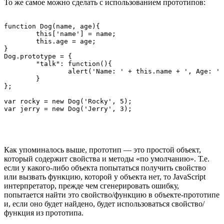
То же самое можно сделать с использованием прототипов:
function Dog(name, age){

	this['name'] = name;

	this.age = age;

}

Dog.prototype = {

	"talk": function(){

		alert('Name: ' + this.name + ', Age: ' + this.age);

	}

};

var rocky = new Dog('Rocky', 5);

Как упоминалось выше, прототип — это простой объект,
который содержит свойства и методы «по умолчанию». Т.е.
если у какого-либо объекта попытаться получить свойство
или вызвать функцию, которой у объекта нет, то JavaScript
интерпретатор, прежде чем сгенерировать ошибку,
попытается найти это свойство/функцию в объекте-прототипе
и, если оно будет найдено, будет использоваться свойство/
функция из прототипа.