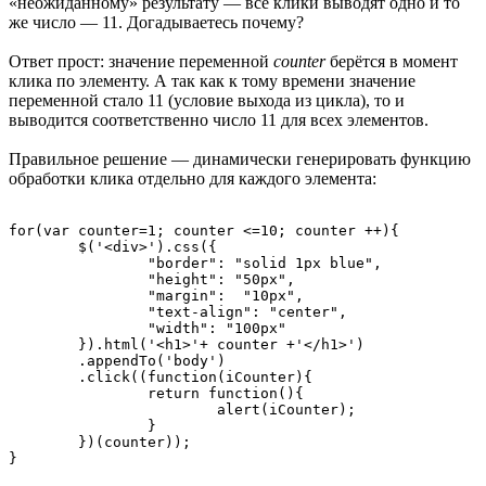
«неожиданному» результату — все клики выводят одно и то
же число — 11. Догадываетесь почему?
Ответ прост: значение переменной
counter
берётся в момент
клика по элементу. А так как к тому времени значение
переменной стало 11 (условие выхода из цикла), то и
выводится соответственно число 11 для всех элементов.
Правильное решение — динамически генерировать функцию
обработки клика отдельно для каждого элемента:
for(var counter=1; counter <=10; counter ++){

	$('<div>').css({

		"border": "solid 1px blue",

		"height": "50px",

		"margin":  "10px",

		"text-align": "center",

		"width": "100px"

	}).html('<h1>'+ counter +'</h1>')

	.appendTo('body')

	.click((function(iCounter){

		return function(){

			alert(iCounter);

		}

	})(counter));
