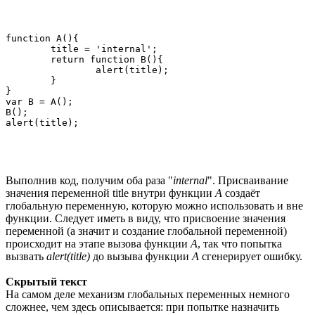
function A(){

	title = 'internal';

	return function B(){

		alert(title);

	}

}

var B = A();

B();

Выполнив код, получим оба раза "
internal
". Присваивание
значения переменной title внутри функции
A
создаёт
глобальную переменную, которую можно использовать и вне
функции. Следует иметь в виду, что присвоение значения
переменной (а значит и создание глобальной переменной)
происходит на этапе вызова функции
А
, так что попытка
вызвать
alert(title)
до вызыва функции
A
сгенерирует ошибку.
Скрытый текст
На самом деле механизм глобальных переменных немного
сложнее, чем здесь описывается: при попытке назначить