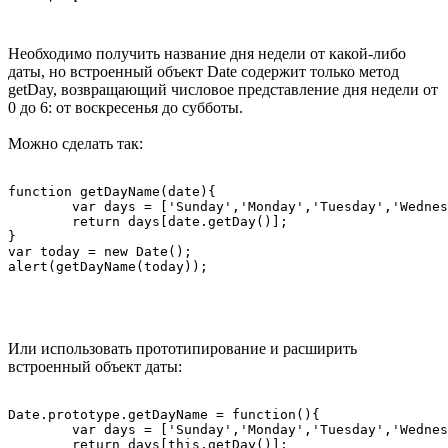
Необходимо получить название дня недели от какой-либо
даты, но встроенный объект Date содержит только метод
getDay, возвращающий числовое представление дня недели от
0 до 6: от воскресенья до субботы.
Можно сделать так:
function getDayName(date){

	var days = ['Sunday','Monday','Tuesday','Wednesday','Thursday','Friday','Saturday'];

	return days[date.getDay()];

}

var today = new Date();

Или использовать прототипирование и расширить
встроенный объект даты:
Date.prototype.getDayName = function(){

	var days = ['Sunday','Monday','Tuesday','Wednesday','Thursday','Friday','Saturday'];

	return days[this.getDay()];
