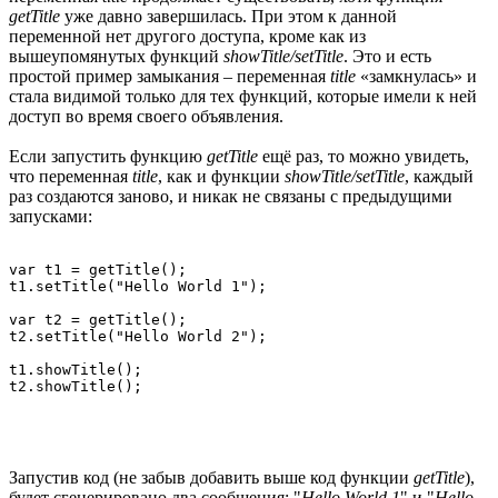
getTitle
уже давно завершилась. При этом к данной
переменной нет другого доступа, кроме как из
вышеупомянутых функций
showTitle/setTitle
. Это и есть
простой пример замыкания – переменная
title
«замкнулась» и
стала видимой только для тех функций, которые имели к ней
доступ во время своего объявления.
Если запустить функцию
getTitle
ещё раз, то можно увидеть,
что переменная
title
, как и функции
showTitle/setTitle
, каждый
раз создаются заново, и никак не связаны с предыдущими
запусками:
var t1 = getTitle();

t1.setTitle("Hello World 1");

var t2 = getTitle();

t2.setTitle("Hello World 2");

t1.showTitle();

Запустив код (не забыв добавить выше код функции
getTitle
),
будет сгенерировано два сообщения: "
Hello World 1
" и "
Hello