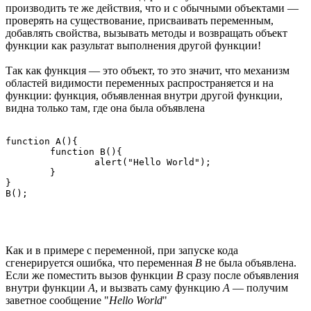
производить те же действия, что и с обычными объектами —
проверять на существование, присваивать переменным,
добавлять свойства, вызывать методы и возвращать объект
функции как разультат выполнения другой функции!
Так как функция — это объект, то это значит, что механизм
областей видимости переменных распространяется и на
функции: функция, объявленная внутри другой функции,
видна только там, где она была объявлена
function A(){

	function B(){

		alert("Hello World");

	}

}

Как и в примере с переменной, при запуске кода
сгенерируется ошибка, что переменная
B
не была объявлена.
Если же поместить вызов функции
B
сразу после объявления
внутри функции
A
, и вызвать саму функцию
A
— получим
заветное сообщение "
Hello World
"