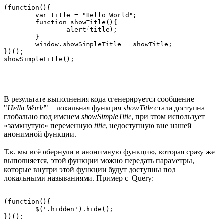
(function(){

	var title = "Hello World";

	function showTitle(){

		alert(title);

	}

	window.showSimpleTitle = showTitle;

})();

В результате выполнения кода сгенерируется сообщение
"
Hello World
" – локальная функция
showTitle
стала доступна
глобально под именем
showSimpleTitle
, при этом использует
«замкнутую» переменную
title
, недоступную вне нашей
анонимной функции.
Т.к. мы всё обернули в анонимную функцию, которая сразу же
выполняется, этой функции можно передать параметры,
которые внутри этой функции будут доступны под
локальными называниями. Пример с jQuery:
(function(){

	$('.hidden').hide();
