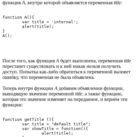
функция
A
, внутри которой объявляется переменная
title
:
function A(){

	var title = 'internal';

	alert(title);

}

После того, как функция
A
будет выполнена, переменная
title
перестанет существовать и к ней никак нельзя получить
доступ. Попытка как-либо обратиться к переменной вызовет
ошибку, что переменная не была объявлена.
Теперь внутри функции
A
добавим объявлении функции,
выводящую значение переменной
title
, а тажке функцию,
которая это значение изменяет на переданное, и вернём эти
функции:
function getTitle (){

	var title = "default title";

	var showTitle = function(){

		alert(title);
