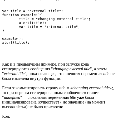
var title = "external title";

function example(){

	title = "changing external title";

	alert(title);

	var title = "internal title";

}

example();

Как и в предыдущем примере, при запуске кода
сгенерируются сообщения "
changing external title
", а затем
"
external title
", показывающее, что внешняя переменная
title
не
была изменена внутри функции.
Если закомментировать строку
title = «changing external title»;
,
то при первым сгенерированным сообщением станет
"
undefined
" — локальная переменная
title
уже
была
инициализирована (существует), но значение (на момент
вызова alert-а) не было присвоено.
Код: