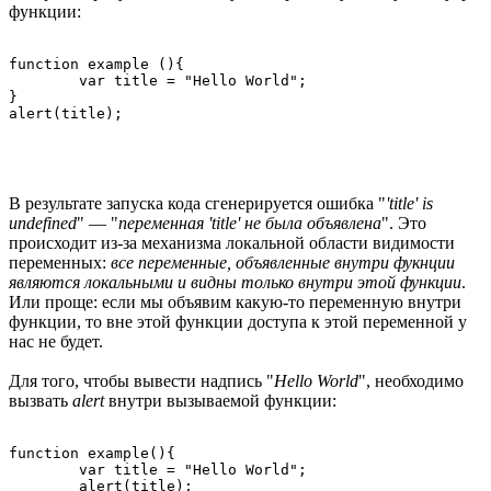
функции:
function example (){

	var title = "Hello World";

}

В результате запуска кода сгенерируется ошибка "
'title' is
undefined
" — "
переменная 'title' не была объявлена
". Это
происходит из-за механизма локальной области видимости
переменных:
все переменные, объявленные внутри фукнции
являются локальными и видны только внутри этой функции
.
Или проще: если мы объявим какую-то переменную внутри
функции, то вне этой функции доступа к этой переменной у
нас не будет.
Для того, чтобы вывести надпись "
Hello World
", необходимо
вызвать
alert
внутри вызываемой функции:
function example(){

	var title = "Hello World";

	alert(title);
