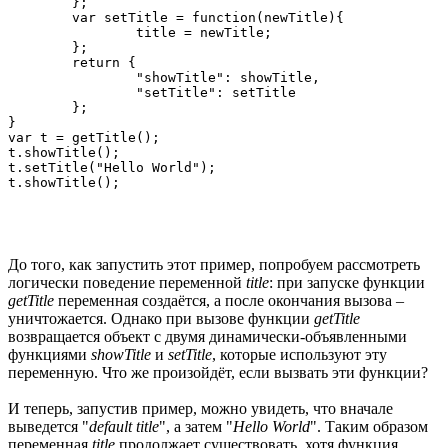
	};

	var setTitle = function(newTitle){

		title = newTitle;

	};

	return {

		"showTitle": showTitle,

		"setTitle": setTitle

	};

}

var t = getTitle();

t.showTitle();

t.setTitle("Hello World");

До того, как запустить этот пример, попробуем рассмотреть
логически поведение переменной
title
: при запуске функции
getTitle
переменная создаётся, а после окончания вызова –
уничтожается. Однако при вызове функции
getTitle
возвращается объект с двумя динамически-объявленными
функциями
showTitle
и
setTitle
, которые используют эту
переменную. Что же произойдёт, если вызвать эти функции?
И теперь, запустив пример, можно увидеть, что вначале
выведется "
default title
", а затем "
Hello World
". Таким образом
переменная
title
продолжает существовать, хотя функция