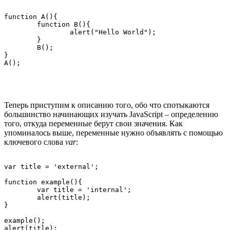
function A(){

	function B(){

		alert("Hello World");

	}

	B();

}

Теперь приступим к описанию того, обо что спотыкаются
большинство начинающих изучать JavaScript – определению
того, откуда переменные берут свои значения. Как
упоминалось выше, переменные нужно объявлять с помощью
ключевого слова
var
:
var title = 'external';

function example(){

	var title = 'internal';

	alert(title);

}

example();
