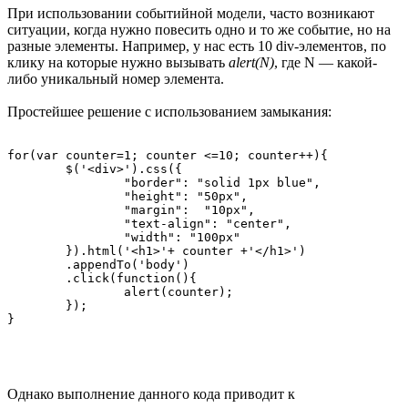
При использовании событийной модели, часто возникают
ситуации, когда нужно повесить одно и то же событие, но на
разные элементы. Например, у нас есть 10 div-элементов, по
клику на которые нужно вызывать
alert(N)
, где N — какой-
либо уникальный номер элемента.
Простейшее решение c использованием замыкания:
for(var counter=1; counter <=10; counter++){

	$('<div>').css({

		"border": "solid 1px blue",

		"height": "50px",

		"margin":  "10px",

		"text-align": "center",

		"width": "100px"

	}).html('<h1>'+ counter +'</h1>')

	.appendTo('body')

	.click(function(){

		alert(counter);

	});

Однако выполнение данного кода приводит к