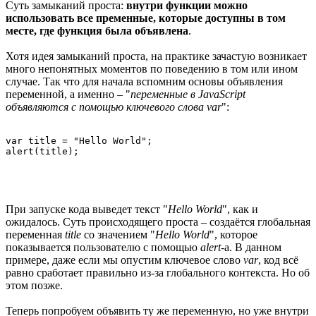
Суть замыканий проста:
внутри функции можно
использовать все пременные, которые доступны в том
месте, где функция была объявлена
.
Хотя идея замыканий проста, на практике зачастую возникает
много непонятных моментов по поведению в том или ином
случае. Так что для начала вспомним основы объявления
переменной, а именно – "
переменные в JavaScript
объявляются с помощью ключевого слова var
":
var title = "Hello World";

При запуске кода выведет текст "
Hello World
", как и
ожидалось. Суть происходящего проста – создаётся глобальная
переменная
title
со значением "
Hello World
", которое
показывается пользователю с помощью
alert
-а. В данном
примере, даже если мы опустим ключевое слово
var
, код всё
равно сработает правильно из-за глобального контекста. Но об
этом позже.
Теперь попробуем объявить ту же переменную, но уже внутри