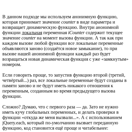
В данном подходе мы используем анонимную функцию,
которая принимает значение
counter
в виде параметра и
возвращает динамическую функцию. Внутри анонимной
функции
локальная
переменная
iCounter
содержит текущее
значение
counter
на момент вызова функции. А так как при
каждом вызове любой функции все локальные переменные
объявляются заново (создаётся новое замыкание), то при
вызове нашей анонимной функции каждый раз будет
возращаться новая динамическая функция с уже «замкнутым»
номером.
Если говорить проще, то запустив функцию второй (третий,
четвёртый...) раз, все локальные переменные будут созданы в
памяти заново и не будут иметь никакого отношения к
переменным, созданным во время предыдущего вызова
функции.
Сложно? Думаю, что с первого раза — да. Зато не нужно
иметь кучу глобальных переменных, и делать проверки в
функции «откуда же меня вызвали...». А с использованием
jQuery.each, который по-умолчанию вызвает переданную
функцию, код становится ещё проще и читабельнее: