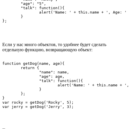
	"age": "5",

	"talk": function(){

		alert('Name: ' + this.name + ', Age: ' + this.age);

	}

Если у нас много объектов, то удобнее будет сделать
отдельную функцию, возвращающую объект:
function getDog(name, age){

	return {

		"name": name,

		"age": age,

		"talk": function(){

			alert('Name: ' + this.name + ', Age: ' + this.age);

		}

	};

}

var rocky = getDog('Rocky', 5);
