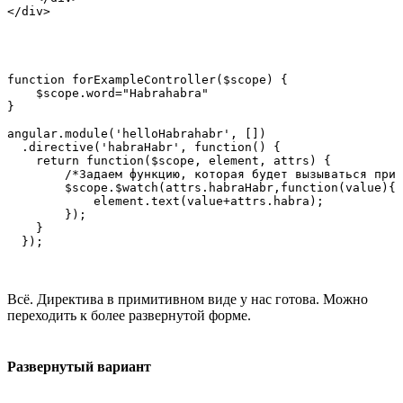
function forExampleController($scope) {

    $scope.word="Habrahabra"

}

angular.module('helloHabrahabr', [])

  .directive('habraHabr', function() {

    return function($scope, element, attrs) {

        /*Задаем функцию, которая будет вызываться при 
        $scope.$watch(attrs.habraHabr,function(value){

            element.text(value+attrs.habra);

        });

    }

Всё. Директива в примитивном виде у нас готова. Можно
переходить к более развернутой форме.
Развернутый вариант