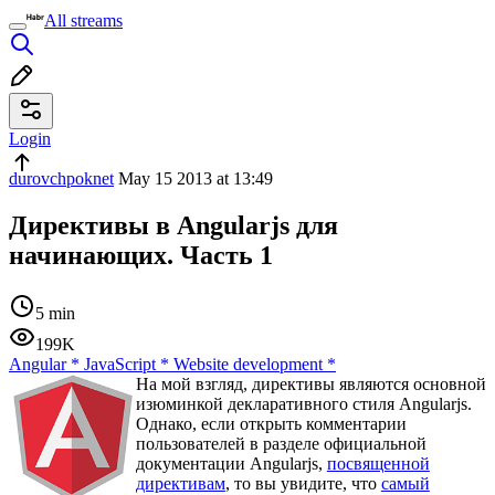
All streams
Login
durovchpoknet
May 15 2013 at 13:49
Директивы в Angularjs для
начинающих. Часть 1
5 min
199K
Angular
*
JavaScript
*
Website development
*
На мой взгляд, директивы являются основной
изюминкой декларативного стиля Angularjs.
Однако, если открыть комментарии
пользователей в разделе официальной
документации Angularjs,
посвященной
директивам
, то вы увидите, что
самый