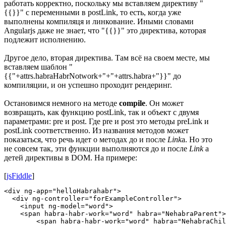
работать корректно, поскольку мы вставляем директиву "
{{}}" с переменными в postLink, то есть, когда уже
выполнены компиляця и линкование. Иными словами
Angularjs даже не знает, что "{{}}" это директива, которая
подлежит исполнению.
Другое дело, вторая директива. Там всё на своем месте, мы
вставляем шаблон "
{{"+attrs.habraHabrNotwork+"+"+attrs.habra+"}}" до
компиляции, и он успешно проходит рендеринг.
Остановимся немного на методе
compile
. Он может
возвращать, как функцию postLink, так и объект с двумя
параметрами: pre и post. Где pre и post это методы preLink и
postLink соответственно. Из названия методов может
показаться, что речь идет о методах до и после
Link
а. Но это
не совсем так, эти функции выполняются до и после
Link
а
детей директивы в DOM. На примере:
[
jsFiddle
]
<div ng-app="helloHabrahabr">

  <div ng-controller="forExampleController">

    <input ng-model="word">

    <span habra-habr-work="word" habra="NehabraParent">

        <span habra-habr-work="word" habra="NehabraChil