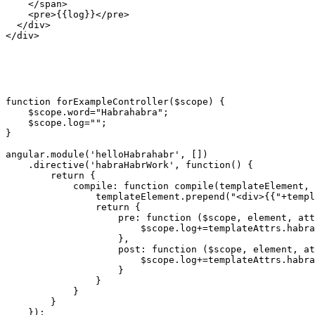
    </span>

    <pre>{{log}}</pre>

  </div>

function forExampleController($scope) {

    $scope.word="Habrahabra";

    $scope.log="";

}

angular.module('helloHabrahabr', [])

    .directive('habraHabrWork', function() {        

        return {

            compile: function compile(templateElement, 
                templateElement.prepend("<div>{{"+templ
                return {

                    pre: function ($scope, element, att
                        $scope.log+=templateAttrs.habra
                    },

                    post: function ($scope, element, at
                        $scope.log+=templateAttrs.habra
                    }

                }

            }

        }
