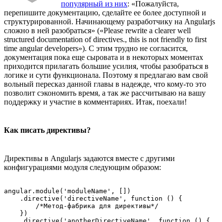
популярный из них
: «Пожалуйста,
перепишите документацию, сделайте ее более доступной и
структурированной. Начинающему разработчику на Angularjs
сложно в ней разобраться» («Please rewrite a clearer well
structured documentation of directives., this is not friendly to first
time angular developers»). С этим трудно не согласится,
документация пока еще сыровата и в некоторых моментах
приходится прилагать большие усилия, чтобы разобраться в
логике и сути функционала. Поэтому я предлагаю вам свой
вольный пересказ данной главы в надежде, что кому-то это
позволит сэкономить время, а так же рассчитываю на вашу
поддержку и участие в комментариях. Итак, поехали!
Как писать директивы?
Директивы в Angularjs задаются вместе с другими
конфигурациями модуля следующим образом:
angular.module('moduleName', [])

    .directive('directiveName', function () {

        /*Метод-фабрика для директивы*/

    })

    .directive('anotherDirectiveName', function () {
