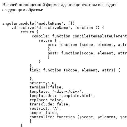
В своей полноценной форме задание директивы выглядит
следующим образом:
angular.module('moduleName', [])

    .directive('directiveName', function () {

        return {

             compile: function compile(temaplateElement
                return {

                    pre: function (scope, element, attr
                    },

                    post: function(scope, element, attr
                    }

                }

            },

            link: function (scope, element, attrs) {

            },

            priority: 0,

            terminal:false,

            template: '<div></div>',

            templateUrl: 'template.html',

            replace: false,

            transclude: false,

            restrict: 'A',

            scope: false,

            controller: function ($scope, $element, $at
            }           

        }
