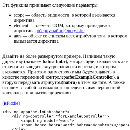
Эта функция принимает следующие параметры:
scope — область видимости, в которой вызывается
директива
element — элемент DOM, которому принадлежит
директива,
обернутый в jQuery Lite
attrs — объект со списком всех атрибутов тэга, в котором
вызывается директива
Давайте на более развернутом примере. Напишем такую
директиву (назовем
habra-habr
), которая будет складывать две
строчки и выводить внутри элемента верстки, в котором
вызывается. При этом одну строчку мы будем задавать в
качестве переменной контролера(
forExampleController
), а
вторую передавать атрибутом(
habra
) в этом же тэге. А также
оставим за собой возможность определять имя переменной
контролера при вызове директивы:
[
jsFiddle
]
<div ng-app="helloHabrahabr">

    <div ng-controller="forExampleController">

        <input ng-model="word">

        <span habra-habr="word" habra="Nehabra"></span>

    </div>
