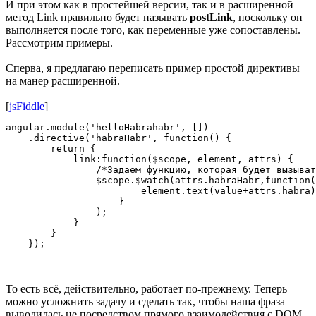
И при этом как в простейшей версии, так и в расширенной
метод Link правильно будет называть
postLink
, поскольку он
выполняется после того, как переменные уже сопоставлены.
Рассмотрим примеры.
Сперва, я предлагаю переписать пример простой директивы
на манер расширенной.
[
jsFiddle
]
angular.module('helloHabrahabr', [])

    .directive('habraHabr', function() {

        return {

            link:function($scope, element, attrs) {

                /*Задаем функцию, которая будет вызыват
                $scope.$watch(attrs.habraHabr,function(
                        element.text(value+attrs.habra)
                    }

                );

            }

        }

То есть всё, действительно, работает по-прежнему. Теперь
можно усложнить задачу и сделать так, чтобы наша фраза
выводилась не посредством прямого взаимодействия с DOM