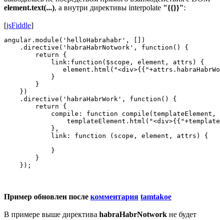
element.text(...)
, а внутри директивы interpolate
"{{}}"
:
[
jsFiddle
]
angular.module('helloHabrahabr', [])

    .directive('habraHabrNotwork', function() {

        return {

            link:function($scope, element, attrs) {

               element.html("<div>{{"+attrs.habraHabrWo
            }

        }

    })

    .directive('habraHabrWork', function() {

        return {

            compile: function compile(templateElement, 
                templateElement.html("<div>{{"+template
            },

            link: function (scope, element, attrs) {

            }

        }

Пример обновлен после
комментария
tamtakoe
В примере выше директива
habraHabrNotwork
не будет