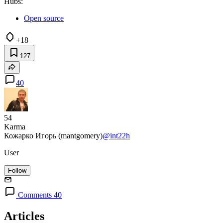
Hubs:
Open source
+18
127
40
54
Karma
Кожарко Игорь (mantgomery)
@int22h
User
Follow
Comments 40
Articles