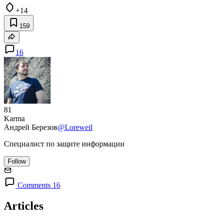
+14
159
16
81
Karma
Андрей Березов
@Loreweil
Специалист по защите информации
Follow
Comments 16
Articles