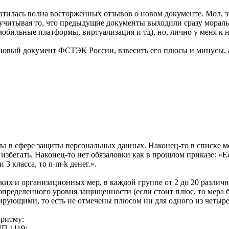
атилась волна восторженных отзывов о новом документе. Мол, э
 (учитывая то, что предыдущие документы выходили сразу мора
льные платформы, виртуализация и тд), но, лично у меня к но
новый документ ФСТЭК России, взвесить его плюсы и минусы, а 
ства в сфере защиты персональных данных. Наконец-то в списке
избегать. Наконец-то нет обязаловки как в прошлом приказе: «Е
 3 класса, то n-m-k денег.».
ских и организационных мер, в каждой группе от 2 до 20 различ
 определенного уровня защищенности (если стоит плюс, то мера 
нсирующими, то есть не отмечены плюсом ни для одного из четы
оритму:
П 1119;