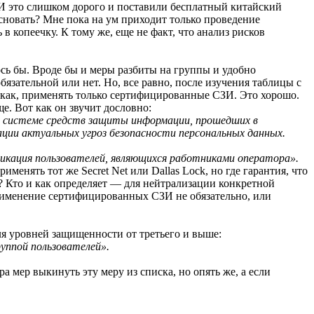
И это слишком дорого и поставили бесплатный китайский
сновать? Мне пока на ум приходит только проведение
в копеечку. К тому же, еще не факт, что анализ рисков
ось бы. Вроде бы и меры разбиты на группы и удобно
язательной или нет. Но, все равно, после изучения таблицы с
е как, применять только сертифицированные СЗИ. Это хорошо.
. Вот как он звучит дословно:
 системе средств защиты информации, прошедших в
ции актуальных угроз безопасности персональных данных.
кация пользователей, являющихся работниками оператора».
енять тот же Secret Net или Dallas Lock, но где гарантия, что
? Кто и как определяет — для нейтрализации конкретной
рименение сертифицированных СЗИ не обязательно, или
ля уровней защищенности от третьего и выше:
уппой пользователей».
 мер выкинуть эту меру из списка, но опять же, а если
.