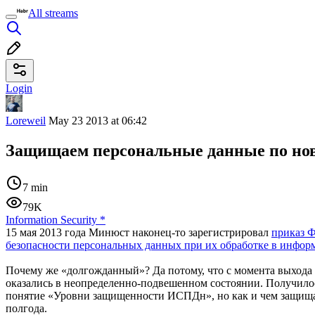
All streams
Login
Loreweil
May 23 2013 at 06:42
Защищаем персональные данные по нов
7 min
79K
Information Security
*
15 мая 2013 года Минюст наконец-то зарегистрировал
приказ Ф
безопасности персональных данных при их обработке в инфо
Почему же «долгожданный»? Да потому, что с момента выхода
оказались в неопределенно-подвешенном состоянии. Получил
понятие «Уровни защищенности ИСПДн», но как и чем защищат
полгода.