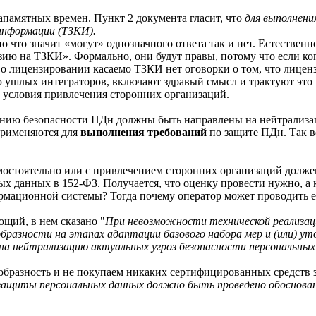
запамятных времен. Пункт 2 документа гласит, что
для выполнен
информации (ТЗКИ).
 что значит «могут» однозначного ответа так и нет. Естественн
зию на ТЗКИ». Формально, они будут правы, потому что если ко
 о лицензировании касаемо ТЗКИ нет оговорки о том, что лицен
ю ушлых интеграторов, включают здравый смысл и трактуют это п
ь условия привлечения сторонних организаций.
чению безопасности ПДн должны быть направлены на нейтрализа
 применяются для
выполнения требований
по защите ПДн. Так вс
р самостоятельно или с привлечением сторонних организаций дол
ых данных в 152-ФЗ. Получается, что оценку провести нужно, а
рмационной системы? Тогда почему оператор может проводить е
щий, в нем сказано "
При невозможности технической реализац
образности на этапах адаптации базового набора мер и (или) у
на нейтрализацию актуальных угроз безопасности персональных
образность и не покупаем никаких сертифицированных средств 
 защиты персональных данных должно быть проведено обоснован