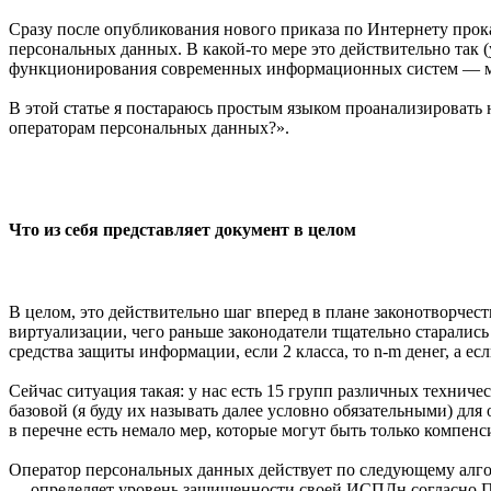
Сразу после опубликования нового приказа по Интернету прок
персональных данных. В какой-то мере это действительно так
функционирования современных информационных систем — моби
В этой статье я постараюсь простым языком проанализировать 
операторам персональных данных?».
Что из себя представляет документ в целом
В целом, это действительно шаг вперед в плане законотворче
виртуализации, чего раньше законодатели тщательно старались 
средства защиты информации, если 2 класса, то n-m денег, а если
Сейчас ситуация такая: у нас есть 15 групп различных техниче
базовой (я буду их называть далее условно обязательными) для
в перечне есть немало мер, которые могут быть только компе
Оператор персональных данных действует по следующему алг
— определяет уровень защищенности своей ИСПДн согласно П