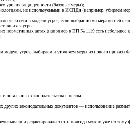
го уровня защищенности (базовые меры);
хнологиями, не используемыми в ИСПДн (например, убираем мер
ыми угрозами в модели угроз, если выбранными мерами нейтрали
ставшихся угроз;
х нормативных актах (например в ПП № 1119 есть небольшое кол
;
м модель угроз, выбираем и уточняем меры из нового приказа Ф
к и остального законодательства в целом.
их других законодательных документов — использование размыт
речитывали и редактировали за эти полгода можно уже по тому фа