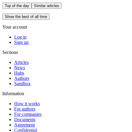
Top of the day
Similar articles
Show the best of all time
Your account
Log in
Sign up
Sections
Articles
News
Hubs
Authors
Sandbox
Information
How it works
For authors
For companies
Documents
Agreement
Confidential