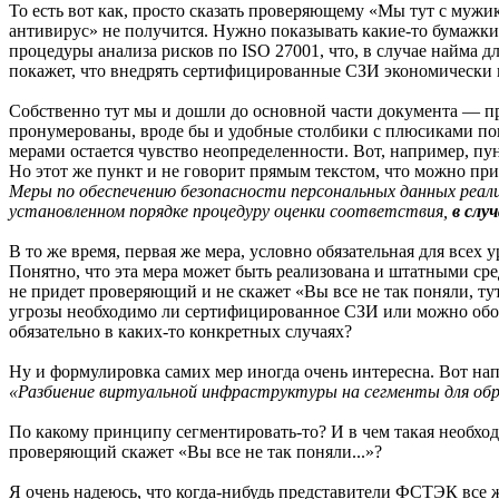
То есть вот как, просто сказать проверяющему «Мы тут с му
антивирус» не получится. Нужно показывать какие-то бумажки
процедуры анализа рисков по ISO 27001, что, в случае найма дл
покажет, что внедрять сертифицированные СЗИ экономически
Собственно тут мы и дошли до основной части документа — при
пронумерованы, вроде бы и удобные столбики с плюсиками пока
мерами остается чувство неопределенности. Вот, например, пу
Но этот же пункт и не говорит прямым текстом, что можно пр
Меры по обеспечению безопасности персональных данных реа
установленном порядке процедуру оценки соответствия,
в случ
В то же время, первая же мера, условно обязательная для всех
Понятно, что эта мера может быть реализована и штатными сред
не придет проверяющий и не скажет «Вы все не так поняли, т
угрозы необходимо ли сертифицированное СЗИ или можно обой
обязательно в каких-то конкретных случаях?
Ну и формулировка самих мер иногда очень интересна. Вот на
«Разбиение виртуальной инфраструктуры на сегменты для обр
По какому принципу сегментировать-то? И в чем такая необход
проверяющий скажет «Вы все не так поняли...»?
Я очень надеюсь, что когда-нибудь представители ФСТЭК все 