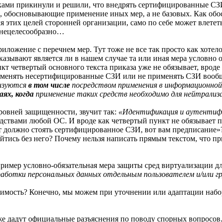
жиками прикинули и решили, что внедрять сертифицированные СЗ
, обосновывающие применение иных мер, а не базовых. Как обо
я этих целей сторонней организации, само по себе может влететь 
 нецелесообразно…
ложение с перечнем мер. Тут тоже не все так просто как хотел
зывают является ли в нашем случае та или иная мера условно об
нкт четвертый основного текста приказа уже не обязывает, врод
именять несертифицированные СЗИ или не применять СЗИ вообще
лизуются
в том числе
посредством применения в информационной
аях, когда
применение таких средств необходимо для нейтрализа
 уровней защищенности, звучит так:
«Идентификация и аутентифи
ствами любой ОС. И вроде как четвертый пункт не обязывает прим
ут должно стоять сертифицированное СЗИ, вот вам предписание»
тись без него? Почему нельзя написать прямым текстом, что п
пример условно-обязательная мера защиты сред виртуализации д
аботки персональных данных отдельным пользователем и/или гр
имость? Конечно, мы можем при уточнении или адаптации набора
же дадут официальные разъяснения по поводу спорных вопросов