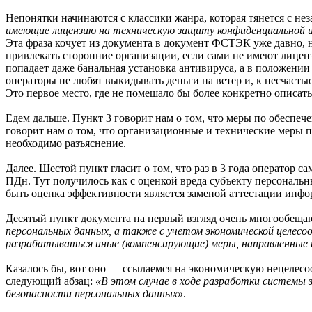
Непонятки начинаются с классики жанра, которая тянется с не
имеющие лицензию на техническую защиту конфиденциальной 
Эта фраза кочует из документа в документ ФСТЭК уже давно, но
привлекать сторонние организации, если сами не имеют лицен
попадает даже банальная установка антивируса, а в положении
операторы не любят выкидывать деньги на ветер и, к несчасть
Это первое место, где не помешало бы более конкретно описат
Едем дальше. Пункт 3 говорит нам о том, что меры по обеспе
говорит нам о том, что организационные и технические меры
необходимо разъяснение.
Далее. Шестой пункт гласит о том, что раз в 3 года операто
ПДн. Тут получилось как с оценкой вреда субъекту персональн
быть оценка эффективности является заменой аттестации инфо
Десятый пункт документа на первый взгляд очень многообещаю
персональных данных, а также с учетом экономической целесо
разрабатываться иные (компенсирующие) меры, направленные 
Казалось бы, вот оно — ссылаемся на экономическую нецелесо
следующий абзац:
«В этом случае в ходе разработки системы
безопасности персональных данных»
.