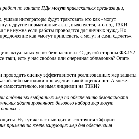
ия работ по защите ПДн
могут
привлекаться организации,
о, ушлые интеграторы будут трактовать это как «могут
пнуть другие нормативные акты, выясняется, что под ТЗКИ
зия не нужна если работы проводятся для личных нужд. Но
редложение как «могут привлекать, а могут и сами сделать».
цию актуальных угроз безопасности. С другой стороны ФЗ-152
е-таки, есть у нас свобода или очередная обязаловка? Опять
жен проводить оценку эффективности реализованных мер защиты
 какой-либо методики проведения такой оценки нет. А может
е самостоятельно, не имея лицензии на ТЗКИ?
ии отдельных выбранных мер по обеспечению безопасности
точнения адаптированного базового набора мер могут
 данных
".
защиты. Ну тут же нас выводит из состояния эйфории
ие применения компенсирующих мер для обеспечения