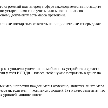
то огромный шаг вперед в сфере законодательства по защите
льно устаревшими и не учитывали многих нюансов
вому документу есть масса претензий.
также постараться ответить на вопрос «что же теперь делать
 мер мы увидели упоминание мобильных устройств и средств
сли у тебя ИСПДн 1 класса, тебе нужно потратить n денег на
ных мер, напротив каждой меры отмечено, является ли эта мера
базовая, если нет — компенсирующая). Тут нужно заметить, что
рех уровней защищенности.