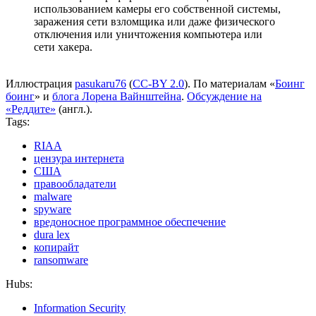
использованием камеры его собственной системы,
заражения сети взломщика или даже физического
отключения или уничтожения компьютера или
сети хакера.
Иллюстрация
pasukaru76
(
CC-BY 2.0
). По материалам «
Боинг
боинг
» и
блога Лорена Вайнштейна
.
Обсуждение на
«Реддите»
(англ.).
Tags:
RIAA
цензура интернета
США
правообладатели
malware
spyware
вредоносное программное обеспечение
dura lex
копирайт
ransomware
Hubs:
Information Security