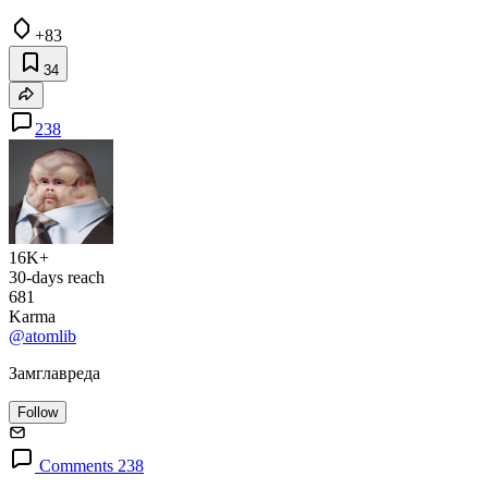
+83
34
238
16K+
30-days reach
681
Karma
@atomlib
Замглавреда
Follow
Comments 238