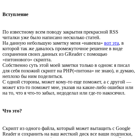
Вступление
По известному всем поводу закрытия прекрасной RSS
читалки уже было написано несколько статей.
На данную небольшую заметку меня «навеяла»
вот эта
, в
которой так же давалось промежуточное решение в виде
сохранения своих данных из GReader с помощью
«питонового» скрипта.
Собственно суть этой моей заметки только в одном: я писал
для себя похожий скрипт на PHP(«питона» не знаю), и думаю,
неплохо бы ним поделиться.
С одной стороны, может кому-то еще поможет, а с другой —
может кто-то поможет мне, указав на какие-либо ошибки или
на то, что я что-то забыл, недоделал или где-то накосячил.
Что это?
Скрипт из одного файла, который может вытащить с Google
Reader и сохранить на ваш жесткий диск все ваши подписки,