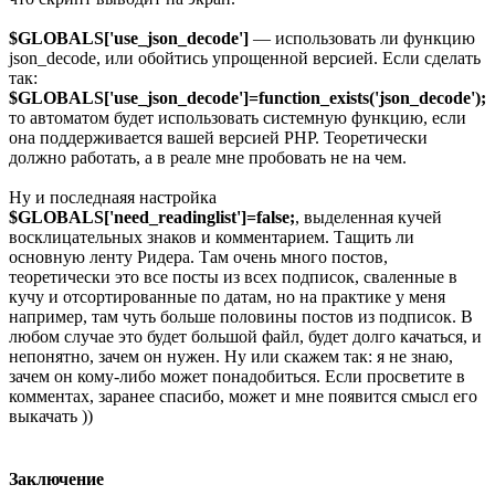
$GLOBALS['use_json_decode']
— использовать ли функцию
json_decode, или обойтись упрощенной версией. Если сделать
так:
$GLOBALS['use_json_decode']=function_exists('json_decode');
то автоматом будет использовать системную функцию, если
она поддерживается вашей версией PHP. Теоретически
должно работать, а в реале мне пробовать не на чем.
Ну и последнаяя настройка
$GLOBALS['need_readinglist']=false;
, выделенная кучей
восклицательных знаков и комментарием. Тащить ли
основную ленту Ридера. Там очень много постов,
теоретически это все посты из всех подписок, сваленные в
кучу и отсортированные по датам, но на практике у меня
например, там чуть больше половины постов из подписок. В
любом случае это будет большой файл, будет долго качаться, и
непонятно, зачем он нужен. Ну или скажем так: я не знаю,
зачем он кому-либо может понадобиться. Если просветите в
комментах, заранее спасибо, может и мне появится смысл его
выкачать ))
Заключение