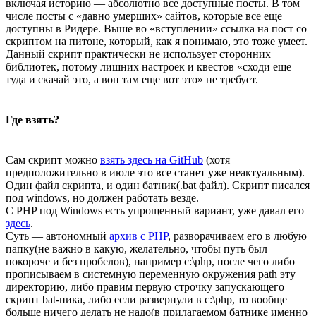
включая историю — абсолютно все доступные посты. В том
числе посты с «давно умерших» сайтов, которые все еще
доступны в Ридере. Выше во «вступлении» ссылка на пост со
скриптом на питоне, который, как я понимаю, это тоже умеет.
Данный скрипт практически не использует сторонних
библиотек, потому лишних настроек и квестов «сходи еще
туда и скачай это, а вон там еще вот это» не требует.
Где взять?
Сам скрипт можно
взять здесь на GitHub
(хотя
предположительно в июле это все станет уже неактуальным).
Один файл скрипта, и один батник(.bat файл). Скрипт писался
под windows, но должен работать везде.
С PHP под Windows есть упрощенный вариант, уже давал его
здесь
.
Суть — автономный
архив с PHP
, разворачиваем его в любую
папку(не важно в какую, желательно, чтобы путь был
покороче и без пробелов), например c:\php, после чего либо
прописываем в системную переменную окружения path эту
директорию, либо правим первую строчку запускающего
скрипт bat-ника, либо если развернули в c:\php, то вообще
больше ничего делать не надо(в прилагаемом батнике именно