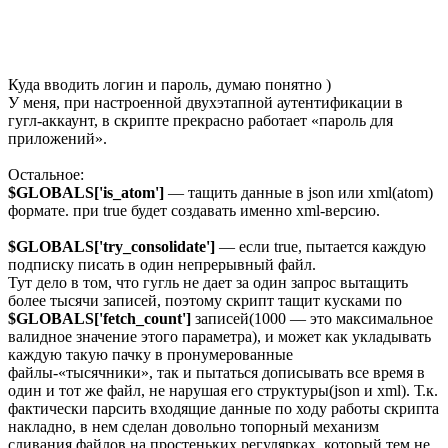
Куда вводить логин и пароль, думаю понятно )
У меня, при настроенной двухэтапной аутентификации в
гугл-аккаунт, в скрипте прекрасно работает «пароль для
приложений».
Остальное:
$GLOBALS['is_atom']
— тащить данные в json или xml(atom)
формате. при true будет создавать именно xml-версию.
$GLOBALS['try_consolidate']
— если true, пытается каждую
подписку писать в один непрерывный файл.
Тут дело в том, что гугль не дает за один запрос вытащить
более тысячи записей, поэтому скрипт тащит кусками по
$GLOBALS['fetch_count']
записей(1000 — это максимальное
валидное значение этого параметра), и может как укладывать
каждую такую пачку в пронумерованные
файлы-«тысячники», так и пытаться дописывать все время в
один и тот же файл, не нарушая его структуры(json и xml). Т.к.
фактически парсить входящие данные по ходу работы скрипта
накладно, в нем сделан довольно топорный механизм
сливания файлов на простеньких регулярках, который тем не