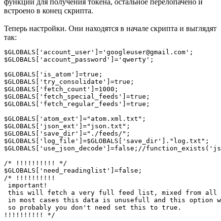
функций для получения токена, остальное перелопачено и
встроено в конец скрипта.
Теперь настройки. Они находятся в начале скрипта и выглядят
так:
$GLOBALS['account_user']='googleuser@gmail.com';

$GLOBALS['account_password']='qwerty';

$GLOBALS['is_atom']=true;

$GLOBALS['try_consolidate']=true;

$GLOBALS['fetch_count']=1000;

$GLOBALS['fetch_special_feeds']=true;

$GLOBALS['fetch_regular_feeds']=true;

$GLOBALS['atom_ext']="atom.xml.txt";

$GLOBALS['json_ext']="json.txt";

$GLOBALS['save_dir']="./feeds/";

$GLOBALS['log_file']=$GLOBALS['save_dir']."log.txt";

$GLOBALS['use_json_decode']=false;//function_exists('js
/* !!!!!!!!!! */

$GLOBALS['need_readinglist']=false;

/* !!!!!!!!!!

 important!

 this will fetch a very full feed list, mixed from all 
 in most cases this data is unusefull and this option w
 so probably you don't need set this to true.

!!!!!!!!!! */
