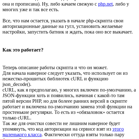
она и прописана). Ну, либо качаем свежую с
php.net
, либо у
многих уже и так все есть.
Все, что нам остается, указать в начале php-скрипта свои
авторизационные данные на гугл, установить желаемые
настройки, запустить батник и ждать, пока оно все выкачает.
Как это работает?
Теперь описание работы скрипта и что он может.
Для начала наверное следует указать, что использует он из
нежестко-прошитых библиотек cURL и функцию
json_decode().
cURL, как я предполагаю, у многих включен по-умолчанию, а
JSON-функции хоть и появились, начиная с какой-то там
пятой версии PHP, но для болеее ранних версий в скрипте
работает и включена по-умолчанию замена этой функции на
простенькие регулярки. То есть из «обязаловок» остается
только cURL.
Так же для очистки совести не лишним наверное будет
упомянуть, что код авторизации на сервисе взят из
этого
маленького класса
. Фактически оттуда взяты только пару