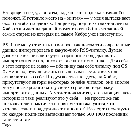
Ну вроде и все, удачи всем, надеюсь эта поделка кому-либо
поможет. И готовьте место на «винтах» — у меня вытаскивает
около гигабайта данных. Например, подписка главной ленты
Хабра занимает на данный момент почти 80 тысяч записей,
самые старые из которых на самом Хабре уже недоступны.
P.S. Я не могу ответить на вопрос, как потом эти сохраненные
данные импортировать в какую-либо RSS-читалку. Думаю,
далеко не все читалки будут в принципе поддерживать
импорт контента подписок из внешних источников. Для себя
я этот вопрос не задаю — ибо пишу сам себе читалку под OS
X. Не знаю, буду ли делать и вылизывать ее для всех или
оставлю только себе. Но думаю, что т.к. здесь, на Хабре,
присутствуют авторы некоторых онлайн-читалок, они вполне
могут позже реализовать у своих сервисов поддержку
импорта этих данных. А может подсмотрят, как вытащить всю
историю и таки реализуют это у себя — не просто же так
пользователи практически повсеместно жалуются, что
читалка если и поддерживает импорт с GReader, то почему-то
по каждой подписке вытаскивает только 500-1000 последних
записей и все.
Tags: