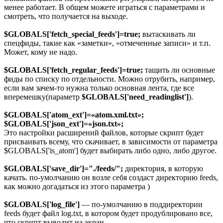
менее работает. В общем можете играться с параметрами и
смотреть, что получается на выходе.
$GLOBALS['fetch_special_feeds']=true;
вытаскивать ли
спецфиды, такие как «заметки», «отмеченные записи» и т.п.
Может, кому не надо.
$GLOBALS['fetch_regular_feeds']=true;
тащить ли основные
фиды по списку по отдельности. Можно отрубить, например,
если вам зачем-то нужна только основная лента, где все
вперемешку(параметр
$GLOBALS['need_readinglist']
).
$GLOBALS['atom_ext']=«atom.xml.txt»;
$GLOBALS['json_ext']=«json.txt»;
Это настройки расширений файлов, которые скрипт будет
присваивать всему, что скачивает, в зависимости от параметра
$GLOBALS['is_atom'] будет выбирать либо одно, либо другое.
$GLOBALS['save_dir']="./feeds/";
директория, в которую
качать. по-умолчанию он возле себя создаст директорию feeds,
как можно догадаться из этого параметра )
$GLOBALS['log_file']
— по-умолчанию в поддиректории
feeds будет файл log.txt, в котором будет продублировано все,
что скрипт выводит на экран.