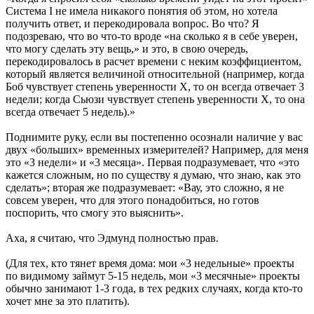
Система I не имела никакого понятия об этом, но хотела
получить ответ, и перекодировала вопрос. Во что? Я
подозреваю, что во что-то вроде «на сколько я в себе уверен,
что могу сделать эту вещь,» и это, в свою очередь,
перекодировалось в расчет времени с неким коэффициентом,
который является величиной относительной (например, когда
Боб чувствует степень уверенности Х, то он всегда отвечает 3
недели; когда Сьюзи чувствует степень уверенности Х, то она
всегда отвечает 5 недель).»
Поднимите руку, если вы постепенно осознали наличие у вас
двух «больших» временных измерителей? Например, для меня
это «3 недели» и «3 месяца». Первая подразумевает, что «это
кажется сложным, но по существу я думаю, что знаю, как это
сделать»; вторая же подразумевает: «Вау, это сложно, я не
совсем уверен, что для этого понадобиться, но готов
поспорить, что смогу это выяснить».
Аха, я считаю, что Эдмунд полностью прав.
(Для тех, кто тянет время дома: мои «3 недельные» проекты
по видимому займут 5-15 недель, мои «3 месячные» проекты
обычно занимают 1-3 года, в тех редких случаях, когда кто-то
хочет мне за это платить).