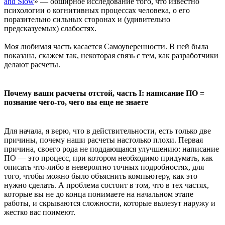
and Slow
» — обширное исследование того, что известно
психологии о когнитивных процессах человека, о его
поразительно сильных сторонах и (удивительно
предсказуемых) слабостях.
Моя любимая часть касается Самоуверенности. В ней была
показана, скажем так, некоторая связь с тем, как разработчики
делают расчеты.
Почему ваши расчеты отстой, часть I: написание ПО =
познание чего-то, чего вы еще не знаете
Для начала, я верю, что в действительности, есть только две
причины, почему наши расчеты настолько плохи. Первая
причина, своего рода не поддающаяся улучшению: написание
ПО — это процесс, при котором необходимо придумать, как
описать что-либо в невероятно точных подробностях, для
того, чтобы можно было объяснить компьютеру, как это
нужно сделать. А проблема состоит в том, что в тех частях,
которые вы не до конца понимаете на начальном этапе
работы, и скрываются сложности, которые вылезут наружу и
жестко вас поимеют.