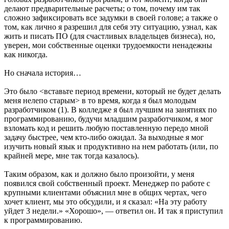
делают предварительные расчеты; о том, почему им так
сложно зафиксировать все задумки в своей голове; а также о
том, как лично я разрешил для себя эту ситуацию, узнал, как
жить и писать ПО (для счастливых владельцев бизнеса), но,
уверен, мои собственные оценки трудоемкости ненадежны
как никогда.
Но сначала история…
Это было <вставьте период времени, который не будет делать
меня нелепо старым> в то время, когда я был молодым
разработчиком (1). В колледже я был лучшим на занятиях по
программированию, будучи младшим разработчиком, я мог
взломать код и решить любую поставленную передо мной
задачу быстрее, чем кто-либо ожидал. За выходные я мог
изучить новый язык и продуктивно на нем работать (или, по
крайней мере, мне так тогда казалось).
Таким образом, как и должно было произойти, у меня
появился свой собственный проект. Менеджер по работе с
крупными клиентами объяснил мне в общих чертах, чего
хочет клиент, мы это обсудили, и я сказал: «На эту работу
уйдет 3 недели.» «Хорошо», — ответил он. И так я приступил
к программированию.