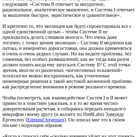
следующим: «Система II отвечает за аккуратное,
рациональное, аналитическое мышление, и Система I отвечает
за мышление быстрое, эвристическое и сравнительное».
И критично то, что эволюция как будто спроектировала все с
одной единственной целью – чтобы Системе II не
приходилось делать слишком многого. Что очень даже
логично, с точки зрения эволюции – Система II медленна как
патока, и невероятно дорогостояща, она должна применяться
в очень и очень редких случаях. Но вы видите проблемы, без
сомненья, без особых размышлений, как же тогда ваш разум
должен понять когда ему запускать Систему II? С этой точки
зрения, многие из различных «когнитивных искажений»
психологии можно воспринимать, как утонченные
инженерные решения к такой жестокой жизненной проблеме,
как распределение внимания в режиме реального времени.
Чтобы посмотреть, как взаимодействие Систем I и II может
привести к поистине ужасным, и в то же время честно-
доверительным расчетам, я собираюсь передать ненадолго
микрофон своему другу (и коллеге по Hut8Labs) Эдмунду
Ёргенсену (
Edmund Jorgensen
). Он описал мне это в своем
письме следующим образом:
«Когда я спросил себя «сколько времени уйдет на этот проект»