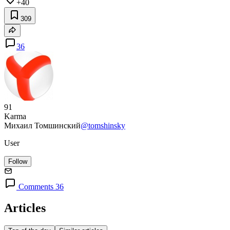
+40
309
36
91
Karma
Михаил Томшинский
@tomshinsky
User
Follow
Comments 36
Articles