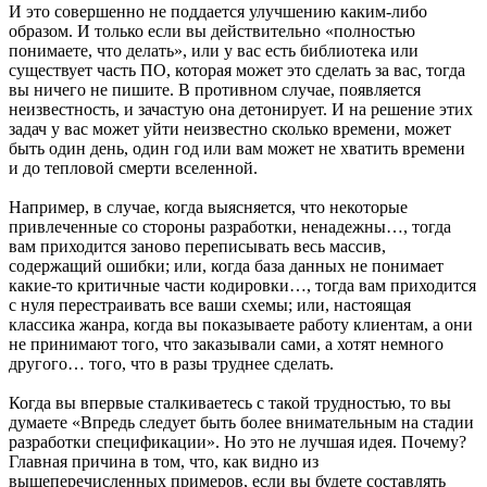
И это совершенно не поддается улучшению каким-либо
образом. И только если вы действительно «полностью
понимаете, что делать», или у вас есть библиотека или
существует часть ПО, которая может это сделать за вас, тогда
вы ничего не пишите. В противном случае, появляется
неизвестность, и зачастую она детонирует. И на решение этих
задач у вас может уйти неизвестно сколько времени, может
быть один день, один год или вам может не хватить времени
и до тепловой смерти вселенной.
Например, в случае, когда выясняется, что некоторые
привлеченные со стороны разработки, ненадежны…, тогда
вам приходится заново переписывать весь массив,
содержащий ошибки; или, когда база данных не понимает
какие-то критичные части кодировки…, тогда вам приходится
с нуля перестраивать все ваши схемы; или, настоящая
классика жанра, когда вы показываете работу клиентам, а они
не принимают того, что заказывали сами, а хотят немного
другого… того, что в разы труднее сделать.
Когда вы впервые сталкиваетесь с такой трудностью, то вы
думаете «Впредь следует быть более внимательным на стадии
разработки спецификации». Но это не лучшая идея. Почему?
Главная причина в том, что, как видно из
вышеперечисленных примеров, если вы будете составлять