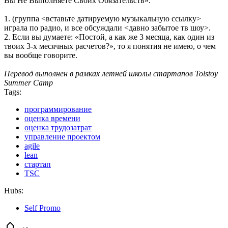
Вы Не Выполняете Своих Обязательств».
1. (группа <вставьте датируемую музыкальную ссылку>
играла по радио, и все обсуждали <давно забытое тв шоу>.
2. Если вы думаете: «Постой, а как же 3 месяца, как один из
твоих 3-х месячных расчетов?», то я понятия не имею, о чем
вы вообще говорите.
Перевод выполнен в рамках летней школы стартапов Tolstoy
Summer Camp
Tags:
программирование
оценка времени
оценка трудозатрат
управление проектом
agile
lean
стартап
TSC
Hubs:
Self Promo