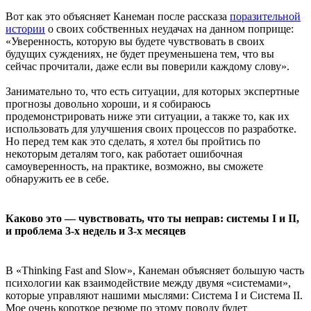
Вот как это объясняет Канеман после рассказа
поразительной
истории
о своих собственных неудачах на данном поприще:
«Уверенность, которую вы будете чувствовать в своих
будущих суждениях, не будет преуменьшена тем, что вы
сейчас прочитали, даже если вы поверили каждому слову».
Занимательно то, что есть ситуации, для которых экспертные
прогнозы довольно хороши, и я собираюсь
продемонстрировать ниже эти ситуации, а также то, как их
использовать для улучшения своих процессов по разработке.
Но перед тем как это сделать, я хотел бы пройтись по
некоторым деталям того, как работает ошибочная
самоуверенность, на практике, возможно, вы сможете
обнаружить ее в себе.
Каково это — чувствовать, что ты неправ: системы I и II,
и проблема 3-х недель и 3-х месяцев
В «Thinking Fast and Slow», Канеман объясняет большую часть
психологии как взаимодействие между двумя «системами»,
которые управляют нашими мыслями: Система I и Система II.
Мое очень короткое резюме по этому поводу будет