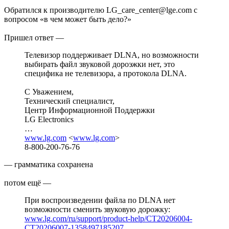
Обратился к производителю LG_care_center@lge.com с
вопросом «в чем может быть дело?»
Пришел ответ —
Телевизор поддерживает DLNA, но возможности
выбирать файл звуковой дороэжки нет, это
специфика не телевизора, а протокола DLNA.
С Уважением,
Технический специалист,
Центр Информационной Поддержки
LG Electronics
…
www.lg.com
<
www.lg.com
>
8-800-200-76-76
— грамматика сохранена
потом ещё —
При воспроизведении файла по DLNA нет
возможности сменить звуковую дорожку:
www.lg.com/ru/support/product-help/CT20206004-
CT20206007-1358497185207