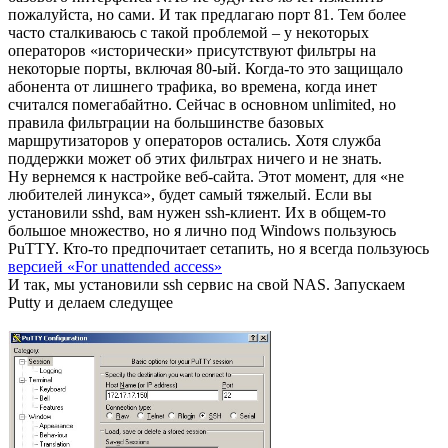
http://ip_address_dns-3x5/vTigerCRM/
Теперь определимся с TCP-портом. Базовый интерфейс NAS
остается на стандартном порту http – 80. Это конечно можно
поменять, что fun_plug и делает, но я бы этого не
рекомендовал. Поэтому рассматривать смену TCP-порта для
базового интерфейса NAS не буду. Кто хочет изменить –
пожалуйста, но сами. И так предлагаю порт 81. Тем более
часто сталкиваюсь с такой проблемой – у некоторых
операторов «исторически» присутствуют фильтры на
некоторые порты, включая 80-ый. Когда-то это защищало
абонента от лишнего трафика, во времена, когда инет
считался помегабайтно. Сейчас в основном unlimited, но
правила фильтрации на большинстве базовых
маршрутизаторов у операторов остались. Хотя служба
поддержки может об этих фильтрах ничего и не знать.
Ну вернемся к настройке веб-сайта. Этот момент, для «не
любителей линукса», будет самый тяжелый. Если вы
установили sshd, вам нужен ssh-клиент. Их в общем-то
большое множество, но я лично под Windows пользуюсь
PuTTY. Кто-то предпочитает сетапить, но я всегда пользуюсь
версией «For unattended access»
И так, мы установили ssh сервис на свой NAS. Запускаем
Putty и делаем следущее