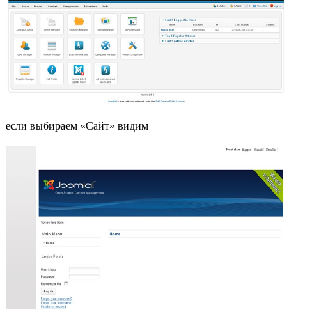
Имя пользователя и пароль для MySQL те, которые
используются в phpMyAdmin. По умолчанию это admin/admin.
Продолжите установку.
В данном случае в «Панели управления» Joomla! мы получаем
если выбираем «Сайт» видим