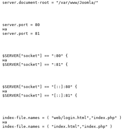
Для входа в режим редактирования нажмите «i», для возврата
в режим просмотра нажмите «Esc». Меняем следующие
строки:
server.document-root = "/var/www/"

на

server.port = 80

на

$SERVER["socket"] == ":80" {

на

$SERVER["socket"] == "[::]:80" {
