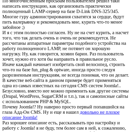
По многочисленным просьбам пользователей решил таки
написать инструкцию, как организовать практически
полноценный LAMP-сервер на базе D-Link DNS-325/345.
Многие гуру администрирования схватятся за сердце, будут
пить валерьянку и рекомендовать мне, курить что-то менее
забойное ;)
И я с этим полностью согласен. Ну не на счет курить, а насчет
того, что так делать очень и очень не рекомендуется. Не
рассчитаны аппаратные параметры подобного устройства на
работу полноценного LAMP, не потянет он хорошую
нагрузку. Ну, как говорится, хозяин барин. Раз пользователь
хочет, нужно его хотя бы направить в правильное русло.
Иначе каждый начинает изобретать свой велосипед, строить
что-то на базе fun_plug & optware, иногда просто следуя
разрозненным инструкциям, не всегда понимая, что он делает.
В качестве веб-сайта в данном примере будет применяться
одна из самых известных на сегодня CMS систем Joomla!..
Безусловно, вместо нее можно применить как другие системы
(Drupal, WordPress, SugarCRM и т.п.), так и самописные сайты
с использованием PHP & MySQL.
Почему Joomla!? Ну наверно просто первый попавшийся на
глаза Адд-Он CMS. Ну и еще я нашел
довольно не плохое
описание Joomla!
Раз хорошее описание есть, рассказывать про настройку и
работу с Joomla! я не буду, тем более сам в ней, к сожалению,