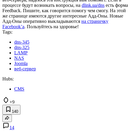
лучше делать на специализированных машинах. Но с другой
стороны, если сайт не предусматривает активных посещений
или является информационным внутрикорпоративным, в
принципе можно и так. Хотя не стоит забывать, что в
выбранной вами CMS системе может быть дырочка в
безопасности. А «доброжелателей» в Интернете много.
Все же, если вы решились на использование NAS в качестве
веб-сервера, надеюсь эта инструкция вам поможет. Если в
процессе будут возникать вопросы, на
dlink.ua/dns
есть форма
Feedback. Пишите, как говорится помогу чем смогу. На этой
же странице имеются другие интересные Адд-Оны. Новые
Адд-Оны оперативно выкладываются
на страничку
Facebook’а
. Пользуйтесь на здоровье!
Tags:
dns-345
dns-325
LAMP
NAS
Joomla
веб-сервер
Hubs:
CMS