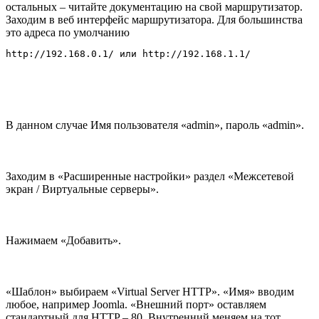
С настройкой и автозапуском веб-сервера все, «не любители
линукса» могут вздохнуть с облегчением, а гуру глотнуть
очередную порцию валерьянки ;)
Теперь организуем доступ к вашему сайту из Интернета. Для
этого, на маршрутизаторе нужно сделать «проброс порта».
Вкратце расскажу на примере D-Link DIR-651. Для всех
остальных – читайте документацию на свой маршрутизатор.
Заходим в веб интерфейс маршрутизатора. Для большинства
это адреса по умолчанию
http://192.168.0.1/ или http://192.168.1.1/
В данном случае Имя пользователя «admin», пароль «admin».
Заходим в «Расширенные настройки» раздел «Межсетевой
экран / Виртуальные серверы».