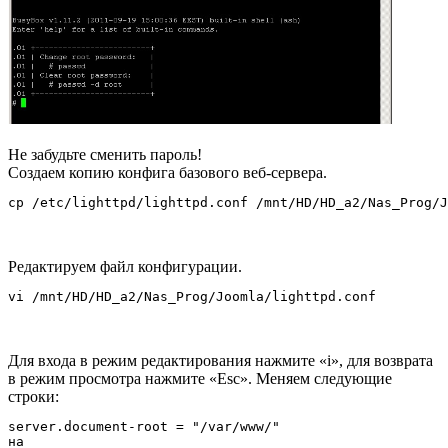
Говорим «Да». На предложение «login as» вводим «root» и 2
раза Enter. Видим
Не забудьте сменить пароль!
Создаем копию конфига базового веб-сервера.
cp /etc/lighttpd/lighttpd.conf /mnt/HD/HD_a2/Nas_Prog/J
Редактируем файл конфигурации.
vi /mnt/HD/HD_a2/Nas_Prog/Joomla/lighttpd.conf