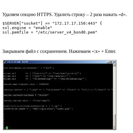
на

index-file.names = ( "web/login.html","index.php" )

на

Удаляем секцию HTTPS. Удалить строку – 2 раза нажать «d».
$SERVER["socket"] == "172.17.17.150:443" {

ssl.engine = "enable"

Закрываем файл с сохранением. Нажимаем «:x» + Enter.