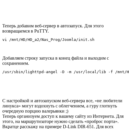
например что-то сделали не так при редактировании или порт
81 может быть занят другой программой. Вариантов может
быть много, поэтому присылайте мне скриншот или тект
ошибки, постараюсь помочь.
Ну будем считать, что сервер запустился. Проверяем в
броузере
http://ip_address_DNS:81/
Теперь добавим веб-сервер в автозапуск. Для этого
возвращаемся в PuTTY.
vi /mnt/HD/HD_a2/Nas_Prog/Joomla/init.sh
Добавляем строку запуска в конец файла и выходим с
сохранением.
/usr/sbin/lighttpd-angel -D -m /usr/local/lib -f /mnt/H