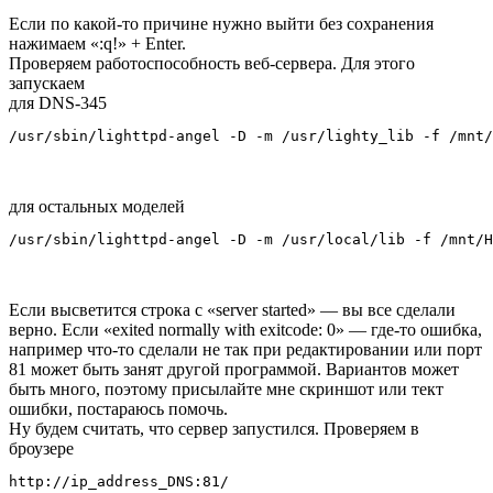
Если по какой-то причине нужно выйти без сохранения
нажимаем «:q!» + Enter.
Проверяем работоспособность веб-сервера. Для этого
запускаем
для DNS-345
/usr/sbin/lighttpd-angel -D -m /usr/lighty_lib -f /mnt/
для остальных моделей
/usr/sbin/lighttpd-angel -D -m /usr/local/lib -f /mnt/H
Если высветится строка с «server started» — вы все сделали
верно. Если «exited normally with exitcode: 0» — где-то ошибка,