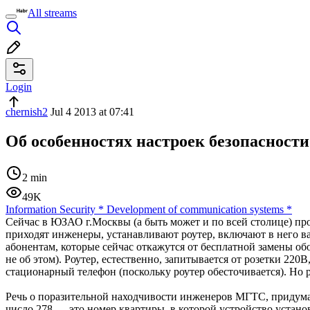
All streams
Login
chernish2
Jul 4 2013 at 07:41
Об особенностях настроек безопасност
2 min
49K
Information Security
*
Development of communication systems
*
Сейчас в ЮЗАО г.Москвы (а быть может и по всей столице) п
приходят инженеры, устанавливают роутер, включают в него ва
абонентам, которые сейчас откажутся от бесплатной замены обор
не об этом). Роутер, естественно, запитывается от розетки 220В
стационарный телефон (поскольку роутер обесточивается). Но р
Речь о поразительной находчивости инженеров МГТС, придумав
число 278 — это номер квартиры, в которой устройство устано