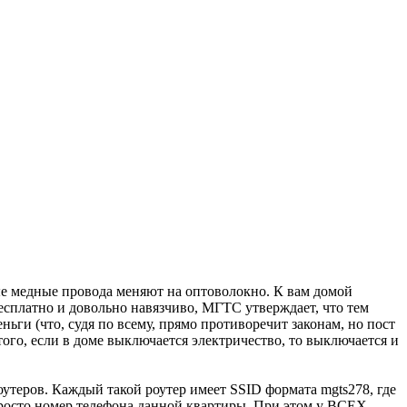
е медные провода меняют на оптоволокно. К вам домой
есплатно и довольно навязчиво, МГТС утверждает, что тем
ньги (что, судя по всему, прямо противоречит законам, но пост
е того, если в доме выключается электричество, то выключается и
теров. Каждый такой роутер имеет SSID формата mgts278, где
 просто номер телефона данной квартиры. При этом у ВСЕХ