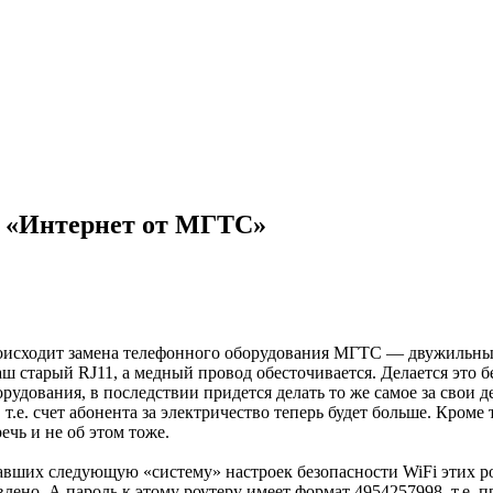
и «Интернет от МГТС»
роисходит замена телефонного оборудования МГТС — двужильны
ш старый RJ11, а медный провод обесточивается. Делается это б
удования, в последствии придется делать то же самое за свои де
, т.е. счет абонента за электричество теперь будет больше. Кром
ечь и не об этом тоже.
ших следующую «систему» настроек безопасности WiFi этих роу
влено. А пароль к этому роутеру имеет формат 4954257998, т.е.