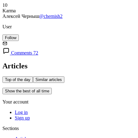
10
Karma
Алексей Черныш
@chernish2
User
Follow
Comments 72
Articles
Top of the day
Similar articles
Show the best of all time
Your account
Log in
Sign up
Sections