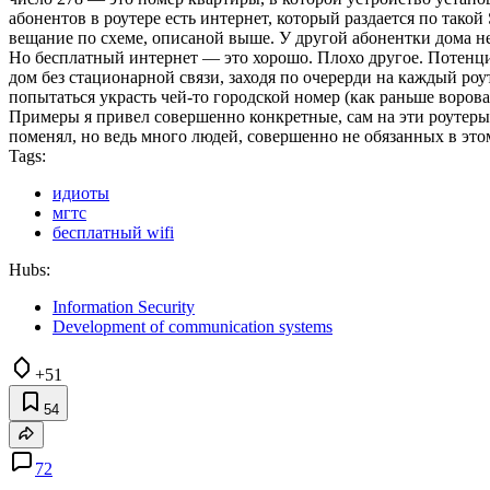
абонентов в роутере есть интернет, который раздается по тако
вещание по схеме, описаной выше. У другой абонентки дома нет
Но бесплатный интернет — это хорошо. Плохо другое. Потенци
дом без стационарной связи, заходя по очерерди на каждый роу
попытаться украсть чей-то городской номер (как раньше ворова
Примеры я привел совершенно конкретные, сам на эти роутеры з
поменял, но ведь много людей, совершенно не обязанных в эт
Tags:
идиоты
мгтс
бесплатный wifi
Hubs:
Information Security
Development of communication systems
+51
54
72