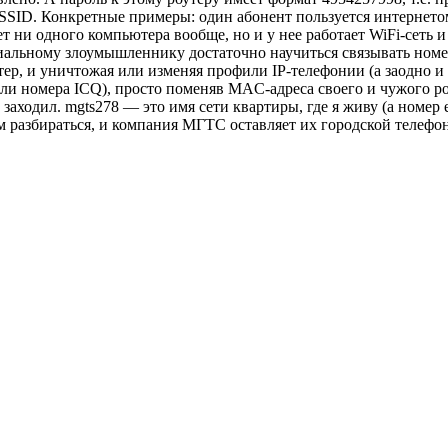
й SSID. Конкретные примеры: один абонент пользуется интернето
 ни одного компьютера вообще, но и у нее работает WiFi-сеть и 
альному злоумышленнику достаточно научиться связывать номер 
тер, и уничтожая или изменяя профили IP-телефонии (а заодно и 
ли номера ICQ), просто поменяв MAC-адреса своего и чужого роут
аходил. mgts278 — это имя сети квартиры, где я живу (а номер е
ом разбираться, и компания МГТС оставляет их городской телеф