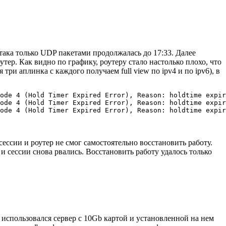
атака только UDP пакетами продолжалась до 17:33. Далее
ер. Как видно по графику, роутеру стало настолько плохо, что
ри аплинка с каждого получаем full view по ipv4 и по ipv6), в
ode 4 (Hold Timer Expired Error), Reason: holdtime expir
ode 4 (Hold Timer Expired Error), Reason: holdtime expir
сессии и роутер не смог самостоятельно восстановить работу.
в и сессии снова рвались. Восстановить работу удалось только
о использовался сервер с 10Gb картой и установленной на нем