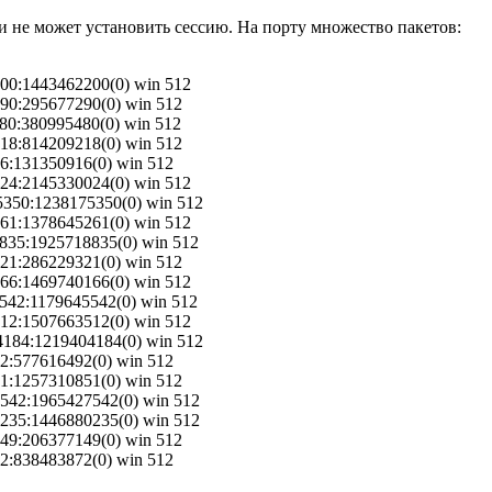
 не может установить сессию. На порту множество пакетов:
2200:1443462200(0) win 512
7290:295677290(0) win 512
5480:380995480(0) win 512
9218:814209218(0) win 512
916:131350916(0) win 512
0024:2145330024(0) win 512
175350:1238175350(0) win 512
5261:1378645261(0) win 512
18835:1925718835(0) win 512
9321:286229321(0) win 512
0166:1469740166(0) win 512
45542:1179645542(0) win 512
3512:1507663512(0) win 512
404184:1219404184(0) win 512
492:577616492(0) win 512
851:1257310851(0) win 512
27542:1965427542(0) win 512
80235:1446880235(0) win 512
7149:206377149(0) win 512
872:838483872(0) win 512