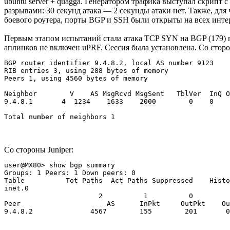
ubuntu server + quagga. Генератором трафика выступал скрипт
разрывами: 30 секунд атака — 2 секунды атаки нет. Также, дл
боевого роутера, порты BGP и SSH были открыты на всех интер
Первым этапом испытаний стала атака TCP SYN на BGP (179) порт
аплинков не включен uPRF. Сессия была установлена. Со сторо
BGP router identifier 9.4.8.2, local AS number 9123

RIB entries 3, using 288 bytes of memory

Peers 1, using 4560 bytes of memory

Neighbor        V    AS MsgRcvd MsgSent   TblVer  InQ O
9.4.8.1       4  1234    1633    2000        0    0    
Со стороны Juniper:
user@MX80> show bgp summary 

Groups: 1 Peers: 1 Down peers: 0

Table          Tot Paths  Act Paths Suppressed    Histo
inet.0               

                       2          1          0         
Peer                     AS      InPkt     OutPkt    Ou