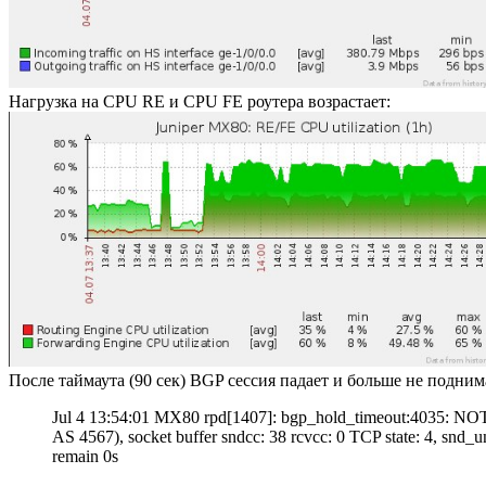
Нагрузка на CPU RE и CPU FE роутера возрастает:
После таймаута (90 сек) BGP сессия падает и больше не подним
Jul 4 13:54:01 MX80 rpd[1407]: bgp_hold_timeout:4035: NOTIF
AS 4567), socket buffer sndcc: 38 rcvcc: 0 TCP state: 4, sn
remain 0s