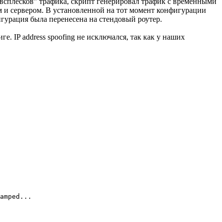
 “всплесков” трафика, скрипт генерировал трафик с временными
ом и сервером. В установленной на тот момент конфигурации
гурация была перенесена на стендовый роутер.
. IP address spoofing не исключался, так как у наших
amped...
