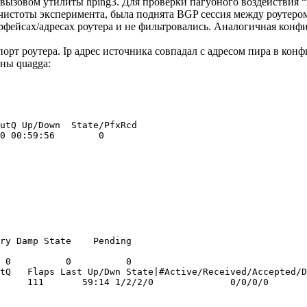
 с вызовом утилиты hping3. Для проверки пагубного воздействия
я чистоты эксперимента, была поднята BGP сессия между роутер
фейсах/адресах роутера и не фильтровались. Аналогичная конфи
 роутера. Ip адрес источника совпадал с адресом пира в конфиге
ны quagga:
utQ Up/Down  State/PfxRcd

0 00:59:56        0

ry Damp State    Pending

 0          0          0

tQ   Flaps Last Up/Dwn State|#Active/Received/Accepted/D