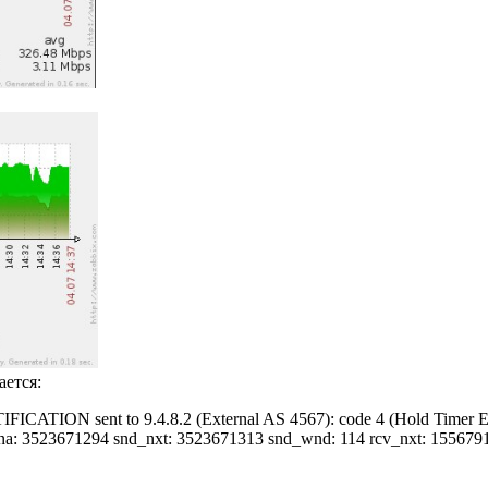
ается:
ICATION sent to 9.4.8.2 (External AS 4567): code 4 (Hold Timer Expi
d_una: 3523671294 snd_nxt: 3523671313 snd_wnd: 114 rcv_nxt: 1556791