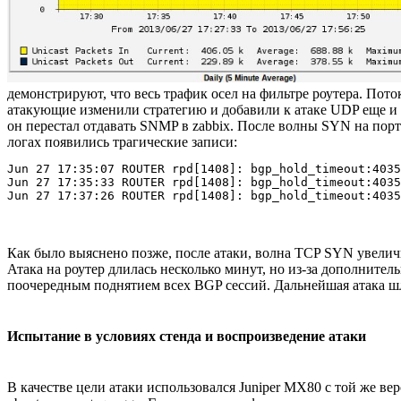
демонстрируют, что весь трафик осел на фильтре роутера. Поток
атакующие изменили стратегию и добавили к атаке UDP еще и ат
он перестал отдавать SNMP в zabbix. После волны SYN на порты 
логах появились трагические записи:
Jun 27 17:35:07 ROUTER rpd[1408]: bgp_hold_timeout:4035
Jun 27 17:35:33 ROUTER rpd[1408]: bgp_hold_timeout:4035
Как было выяснено позже, после атаки, волна TCP SYN увеличил
Атака на роутер длилась несколько минут, но из-за дополнитель
поочередным поднятием всех BGP сессий. Дальнейшая атака шл
Испытание в условиях стенда и воспроизведение атаки
В качестве цели атаки использовался Juniper MX80 с той же ве