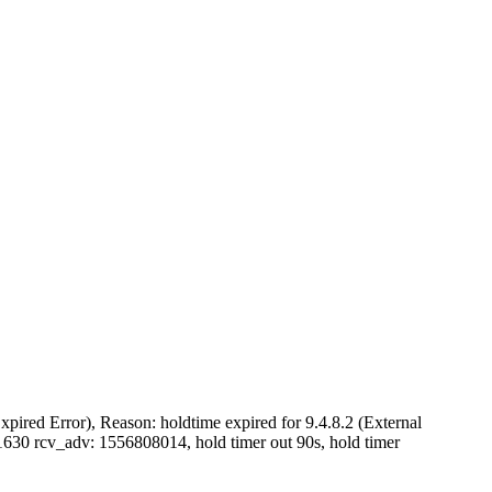
red Error), Reason: holdtime expired for 9.4.8.2 (External
630 rcv_adv: 1556808014, hold timer out 90s, hold timer