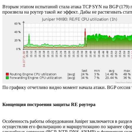
Вторым этапом испытаний стала атака TCP SYN на BGP (179) по
произвела на роутер такой же эффект. Дабы не растягивать ст
По графику отчетливо видно момент начала атаки. BGP сессия т
Концепция построения защиты RE роутера
Особенность работы оборудования Juniper заключается в разделе
осуществляя его фильтрацию и маршрутизацию по заранее сформи
служебных сервисов (BGP, NTP, DNS, SNMP) и формирует схем