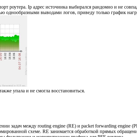
рт роутера. Ip адрес источника выбирался рандомно и не совпад
атью однообразными выводами логов, приведу только график нагр
акже упала и не смогла восстановиться.
нии задач между routing engine (RE) и packet forwarding engine 
рованной схеме. RE занимается обработкой прямых обращений к р
ы фильтрации и маршрутизации трафика для PFE роутера.