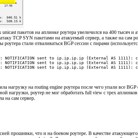
 unicast пакетов на аплинке роутера увеличился на 400 тысяч и 
аку TCP SYN пакетами на атакуемый сервер, а также на сам роут
роутера стали отваливаться BGP сессии с пирами (используется т
: NOTIFICATION sent to ip.ip.ip.ip (External AS 1111): c
: NOTIFICATION sent to ip.ip.ip.ip (External AS 1111): c
а нагрузку на routing engine роутера после чего упали все BGP 
ной нагрузки, роутер не мог обработать full view с трех аплинко
а на сам сервер.
рсией прошивки, что и на боевом роутере. В качестве атакующег