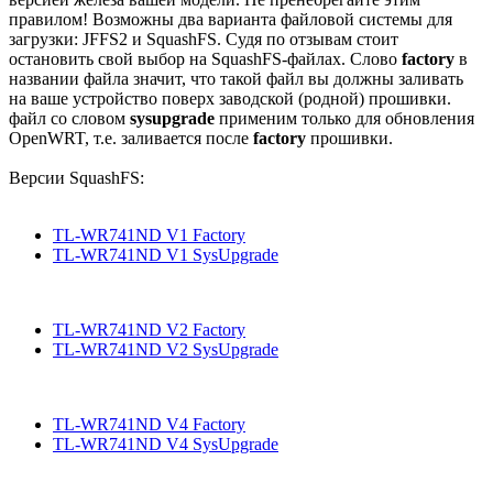
правилом! Возможны два варианта файловой системы для
загрузки: JFFS2 и SquashFS. Судя по отзывам стоит
остановить свой выбор на SquashFS-файлах. Слово
factory
в
названии файла значит, что такой файл вы должны заливать
на ваше устройство поверх заводской (родной) прошивки.
файл со словом
sysupgrade
применим только для обновления
OpenWRT, т.е. заливается после
factory
прошивки.
Версии SquashFS:
TL-WR741ND V1 Factory
TL-WR741ND V1 SysUpgrade
TL-WR741ND V2 Factory
TL-WR741ND V2 SysUpgrade
TL-WR741ND V4 Factory
TL-WR741ND V4 SysUpgrade