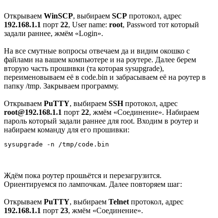
Открываем
WinSCP
, выбираем
SCP
протокол, адрес
192.168.1.1
порт
22
, User name:
root
, Password тот который
задали раннее, жмём «Login».
На все смутные вопросы отвечаем да и видим окошко с
файлами на вашем компьютере и на роутере. Далее берем
вторую часть прошивки (та которая sysupgrade),
переименовываем её в code.bin и забрасываем её на роутер в
папку /tmp. Закрываем программу.
Открываем
PuTTY
, выбираем
SSH
протокол, адрес
root@192.168.1.1
порт
22
, жмём «Соединение». Набираем
пароль который задали раннее для root. Входим в роутер и
набираем команду для его прошивки:
Ждём пока роутер прошьётся и перезагрузится.
Ориентируемся по лампочкам. Далее повторяем шаг:
Открываем
PuTTY
, выбираем
Telnet
протокол, адрес
192.168.1.1
порт
23
, жмём «Соединение».