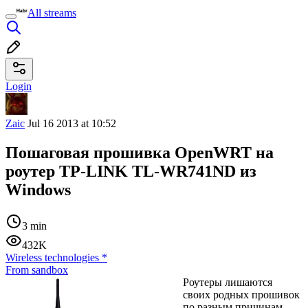
All streams
Login
Zaic
Jul 16 2013 at 10:52
Пошаговая прошивка OpenWRT на
роутер TP-LINK TL-WR741ND из
Windows
3 min
432K
Wireless technologies
*
From sandbox
Роутеры лишаются
своих родных прошивок
по разным причинам.