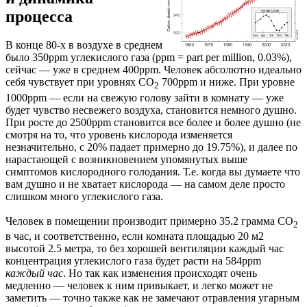
процесса
В конце 80-х в воздухе в среднем
было 350ppm углекислого газа (ppm = part per million, 0.03%),
сейчас — уже в среднем 400ppm. Человек абсолютно идеально
себя чувствует при уровнях CO
700ppm и ниже. При уровне
2
1000ppm — если на свежую голову зайти в комнату — уже
будет чувство несвежего воздуха, становится немного душно.
При росте до 2500ppm становится все более и более душно (не
смотря на то, что уровень кислорода изменяется
незначительно, с 20% падает примерно до 19.75%), и далее по
нарастающей с возникновением упомянутых выше
симптомов кислородного голодания. Т.е. когда вы думаете что
вам душно и не хватает кислорода — на самом деле просто
слишком много углекислого газа.
Человек в помещении производит примерно 35.2 грамма CO
2
в час, и соответственно, если комната площадью 20 м2
высотой 2.5 метра, то без хорошей вентиляции каждый час
концентрация углекислого газа будет расти на 584ppm
каждый час
. Но так как изменения происходят очень
медленно — человек к ним привыкает, и легко может не
заметить — точно также как не замечают отравления угарным