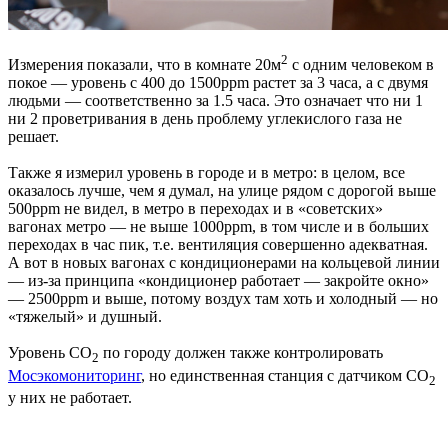
2
Измерения показали, что в комнате 20м
с одним человеком в
покое — уровень с 400 до 1500ppm растет за 3 часа, а с двумя
людьми — соответственно за 1.5 часа. Это означает что ни 1
ни 2 проветривания в день проблему углекислого газа не
решает.
Также я измерил уровень в городе и в метро: в целом, все
оказалось лучше, чем я думал, на улице рядом с дорогой выше
500ppm не видел, в метро в переходах и в «советских»
вагонах метро — не выше 1000ppm, в том числе и в больших
переходах в час пик, т.е. вентиляция совершенно адекватная.
А вот в новых вагонах с кондиционерами на кольцевой линии
— из-за принципа «кондиционер работает — закройте окно»
— 2500ppm и выше, потому воздух там хоть и холодный — но
«тяжелый» и душный.
Уровень CO
по городу должен также контролировать
2
Мосэкомониторинг
, но единственная станция с датчиком CO
2
у них не работает.