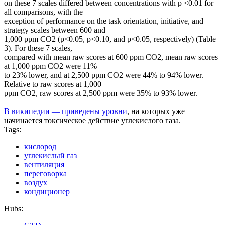
on these 7 scales differed between concentrations with p <0.01 for
all comparisons, with the
exception of performance on the task orientation, initiative, and
strategy scales between 600 and
1,000 ppm CO2 (p<0.05, p<0.10, and p<0.05, respectively) (Table
3). For these 7 scales,
compared with mean raw scores at 600 ppm CO2, mean raw scores
at 1,000 ppm CO2 were 11%
to 23% lower, and at 2,500 ppm CO2 were 44% to 94% lower.
Relative to raw scores at 1,000
ppm CO2, raw scores at 2,500 ppm were 35% to 93% lower.
В википедии — приведены уровни
, на которых уже
начинается токсическое действие углекислого газа.
Tags:
кислород
углекислый газ
вентиляция
переговорка
воздух
кондиционер
Hubs: