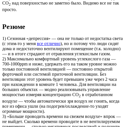
CO
над поверхностью не заметно было. Видимо все не так
2
просто.
Резюме
1) Сезонная «депрессия» — она не только от недостатка света
(с этим-то у меня
все отлично
), но и потому что люди сидят
дома и недостаточно вентилируют помещение (т.к. холодно)
— и в итоге страдают от отравления углекислым газом.
2) Максимально комфортный уровень углекислого газа —
700-1000ppm и ниже, удержать его на таком уровне можно
только постоянной вентиляцией — постоянно открытой
форточкой или системой приточной вентиляции. Без
вентиляции этот уровень будет превышен уже через 2 часа
при нахождении в комнате 1 человека. Для вентиляции на
больших объектах — модно реализовывать управление
мощностью измеряя концентрацию CO
в отработанном
2
воздухе — чтобы автоматически зря воздух не гонять, когда
все из офиса ушли (на подогрев/охлаждение-то уходят
огромные мощности).
3) «Больше проводить времени на свежем воздухе» впрок —
не выйдет. Сколько времени проводите в не вентилируемом
помещении — столько негативных последствий и получите.