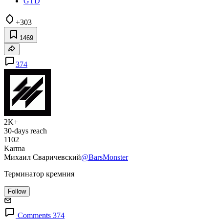
GTD
+303
1469
374
2K+
30-days reach
1102
Karma
Михаил Сваричевский
@BarsMonster
Терминатор кремния
Follow
Comments 374