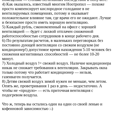
4) Как оказалось, известный многим Ноотропил — похоже
просто компенсирует кислородное голодание в не
вентилируемых помещениях, потому и оказывает
положительное влияние там, где врачи его не ожидают. Лучше
и безопаснее просто иметь хорошую вентиляцию.
5) Каждый рубль, сэкономленный на офисе с хорошей
вентиляцией — будет с лихвой отплачен сниженной
работоспособностью сотрудников в конце рабочего дня.
6) По результатам расчетов, в маленьких переговорках без
постоянно дующей вентиляции со свежим воздухом (не
кондиционер!) допустимое время нахождения 5-10 человек без
снижения когнитивных способностей — не более 10-20
минут.
7) Холодный воздух != свежий воздух. Наличие кондиционера
никак не снижает требования к вентиляции. Закрывать окна
только потому что работает кондиционер — нельзя,
газенваген получается.
8) Детям свежий воздух зимой нужен не меньше, чем летом.
Опять же, проветривания 1 раз в день — недостаточно. А
чтобы не «продуло» — есть приточная вентиляция с
подогревом воздуха.
Что ж, теперь вы остались один на один со своей ленью и
кофеиновой зависимостью :-)