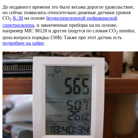
До недавнего времени это было весьма дорогое удовольствие,
но сейчас появились относительно дешевые датчики уровня
CO
K-30
на основе
бездисперсионной инфракрасной
2
спектроскопии
, и законченные приборы на их основе,
например MIC 98128 и другие (ищутся по словам CO
monitor,
2
цена вопроса порядка 150$): Также про этот датчик есть
подробнее на хабре
.