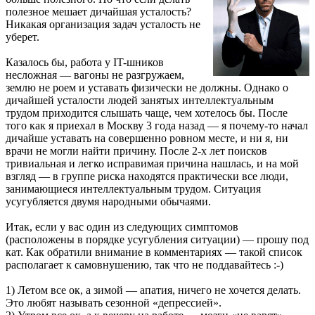
полезное мешает дичайшая усталость?
Никакая организация задач усталость не
уберет.
Казалось бы, работа у IT-шников
несложная — вагоны не разгружаем,
землю не роем и уставать физически не должны. Однако о
дичайшей усталости людей занятых интеллектуальным
трудом приходится слышать чаще, чем хотелось бы. После
того как я приехал в Москву 3 года назад — я почему-то начал
дичайше уставать на совершенно ровном месте, и ни я, ни
врачи не могли найти причину. После 2-х лет поисков
тривиальная и легко исправимая причина нашлась, и на мой
взгляд — в группе риска находятся практически все люди,
занимающиеся интеллектуальным трудом. Ситуация
усугубляется двумя народными обычаями.
Итак, если у вас один из следующих симптомов
(расположены в порядке усугубления ситуации) — прошу под
кат. Как обратили внимание в комментариях — такой список
располагает к самовнушению, так что не поддавайтесь :-)
1) Летом все ок, а зимой — апатия, ничего не хочется делать.
Это любят называть сезонной «депрессией».