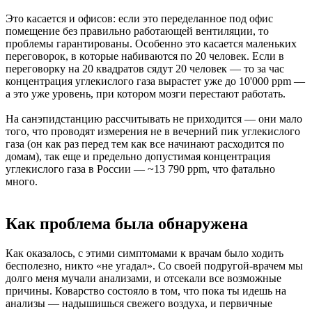
Это касается и офисов: если это переделанное под офис
помещение без правильно работающей вентиляции, то
проблемы гарантированы. Особенно это касается маленьких
переговорок, в которые набиваются по 20 человек. Если в
переговорку на 20 квадратов сядут 20 человек — то за час
концентрация углекислого газа вырастет уже до 10'000 ppm —
а это уже уровень, при котором мозги перестают работать.
На санэпидстанцию рассчитывать не приходится — они мало
того, что проводят измерения не в вечерний пик углекислого
газа (он как раз перед тем как все начинают расходится по
домам), так еще и предельно допустимая концентрация
углекислого газа в России — ~13 790 ppm, что фатально
много.
Как проблема была обнаружена
Как оказалось, с этими симптомами к врачам было ходить
бесполезно, никто «не угадал». Со своей подругой-врачем мы
долго меня мучали анализами, и отсекали все возможные
причины. Коварство состояло в том, что пока ты идешь на
анализы — надышишься свежего воздуха, и первичные