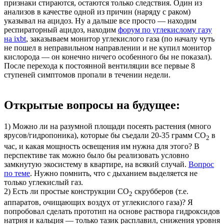
признаки стираются, остаются только следствия. Один из
анализов в качестве одной из причин (наряду с раком)
указывал на ацидоз. Ну а дальше все просто — находим
респираторный ацидоз, находим
форум по углекислому газу
на ixbt
, заказываем монитор углекислого газа (по началу чуть
не пошел в неправильном направлении и не купил монитор
кислорода — он конечно ничего особенного бы не показал).
После перехода к постоянной вентиляции все первые 8
ступеней симптомов пропали в течении недели.
Открытые вопросы на будущее:
1) Можно ли на разумной площади посеять растения (много
ярусов/гидропоника), которые бы съедали 20-35 грамм CO
в
2
час, и какая мощность освещения им нужна для этого? В
перспективе так можно было бы реализовать условно
замкнутую экосистему в квартире, на всякий случай.
Вопрос
по теме
. Нужно помнить, что с дыханием выделяется не
только углекислый газ.
2) Есть ли простые конструкции CO
скрубберов (т.е.
2
аппаратов, очищающих воздух от углекислого газа)? Я
попробовал сделать прототип на основе раствора гидроксидов
натрия и кальция — только тазик расплавил, снижения уровня