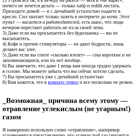
2) Утром все ок, а к вечеру на работе — мозги «не варят»,
ничего не хочется делать — только хабр и reddit листать.
Приходите домой — и с дичайшей усталостью падаете в
кресло. Сил хватает только лазить в интернете до ночи. Этот
пункт —
касается и работодателей
, есть шанс, что люди
вечером перестают работать не из-за своей лени.
3) Даже если вы просыпаетесь без будильника — вы не
высыпаетесь.
4) Кофе и прочие стимуляторы — не дают бодрости, лишь
делают вас злее.
5) Даже если вы спите «сколько влезет» — сны короткие и не
запоминающиеся, или их нет вообще.
6) Вы замечаете, что даже 1 вещь вам иногда трудно удержать
в голове. Мы можете забыть что вы сейчас хотели сделать.
7) Вы просыпаетесь уже с дичайшей усталостью
8) Вам кажется, что в
комнате темно
и все несколько не резкое.
_Возможная_ причина всему этому —
отравление углекислым (не угарным!)
газом
Я намеренно использую слово «отравление», наперекор
устоявшемуся представлению, что углекислый газ считается