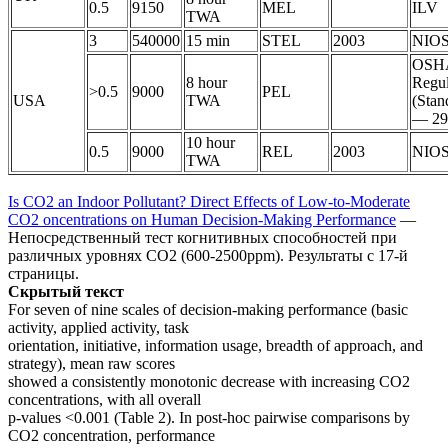
0.5
9150
MEL
ILV
TWA
3
540000
15 min
STEL
2003
NIO
OSH
8 hour
Regul
>0.5
9000
PEL
USA
TWA
(Stan
— 29
10 hour
0.5
9000
REL
2003
NIO
TWA
Is CO2 an Indoor Pollutant? Direct Effects of Low-to-Moderate
CO2 oncentrations on Human Decision-Making Performance
—
Непосредственный тест когнитивных способностей при
различных уровнях CO2 (600-2500ppm). Результаты с 17-й
страницы.
Скрытый текст
For seven of nine scales of decision-making performance (basic
activity, applied activity, task
orientation, initiative, information usage, breadth of approach, and
strategy), mean raw scores
showed a consistently monotonic decrease with increasing CO2
concentrations, with all overall
p-values <0.001 (Table 2). In post-hoc pairwise comparisons by
CO2 concentration, performance